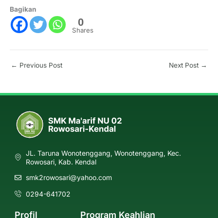
Bagikan
0
Shares
←
Previous Post
Next Post
→
JL. Taruna Wonotenggang, Wonotenggang, Kec.
Rowosari, Kab. Kendal
smk2rowosari@yahoo.com
0294-641702
Profil
Program Keahlian