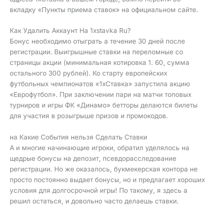
вкладку «Пункты приема ставок» на официальном сайте.
Как Удалить Аккаунт На 1xstavka Ru?
Бонус необходимо отыграть а течение 30 дней после
регистрации. Выигрышные ставки на переломные со
страницы акции (минимальная котировка 1. 60, сумма
остального 300 рублей). Ко старту европейских
футбольных чемпионатов «1хСтавка» запустила акцию
«Еврофутбол». При заключении пари на матчи топовых
турниров и игры ФК «Динамо» бетторы делаются билеты
для участия в розыгрыше призов и промокодов.
на Какие События нельзя Сделать Ставки
А и многие начинающие игроки, обратил уделялось на
щедрые бонусы на депозит, псевдорасследование
регистрации. Но же оказалось, букмекерская контора не
просто постоянно выдает бонусы, но и предлагает хороших
условия для долгосрочной игры! По такому, я здесь а
решил остаться, и довольно часто делаешь ставки.