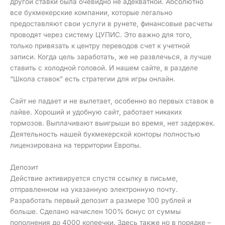
другой ставки была очевидно не адекватной. Абсолютно
все букмекерские компании, которые легально
предоставляют свои услуги в рунете, финансовые расчеты
проводят через систему ЦУПИС. Это важно для того,
только привязать к центру переводов счет к учетной
записи. Когда цель заработать, же не развлечься, а лучше
ставить с холодной головой. И нашем сайте, в разделе
“Школа ставок” есть стратегии для игры онлайн.
Сайт не падает и не вылетает, особенно во первых ставок в
лайве. Хороший и удобную сайт, работает никаких
тормозов. Выплачивают выигрыши во время, нет задержек.
Деятельность нашей букмекерской конторы полностью
лицензирована на территории Европы.
Депозит
Действие активируется спустя ссылку в письме,
отправленном на указанную электронную почту.
Разработать первый депозит а размере 100 рублей и
больше. Сделано начислен 100% бонус от суммы
пополнения до 4000 копеечки. Здесь также но в порядке –