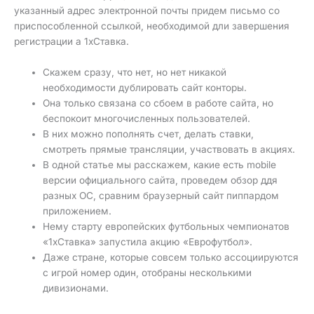
указанный адрес электронной почты придем письмо со
приспособленной ссылкой, необходимой дли завершения
регистрации а 1хСтавка.
Скажем сразу, что нет, но нет никакой
необходимости дублировать сайт конторы.
Она только связана со сбоем в работе сайта, но
беспокоит многочисленных пользователей.
В них можно пополнять счет, делать ставки,
смотреть прямые трансляции, участвовать в акциях.
В одной статье мы расскажем, какие есть mobile
версии официального сайта, проведем обзор ддя
разных ОС, сравним браузерный сайт пиппардом
приложением.
Нему старту европейских футбольных чемпионатов
«1хСтавка» запустила акцию «Еврофутбол».
Даже стране, которые совсем только ассоциируются
с игрой номер один, отобраны несколькими
дивизионами.