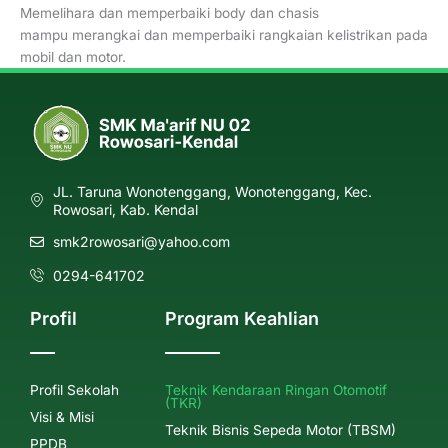
Memelihara dan memperbaiki body dan chasis
mampu merangkai dan memperbaiki rangkaian kelistrikan pada
mobil dan motor.
JL. Taruna Wonotenggang, Wonotenggang, Kec.
Rowosari, Kab. Kendal
smk2rowosari@yahoo.com
0294-641702
Profil
Program Keahlian
Profil Sekolah
Teknik Kendaraan Ringan Otomotif
(TKR)
Visi & Misi
Teknik Bisnis Sepeda Motor (TBSM)
PPDB