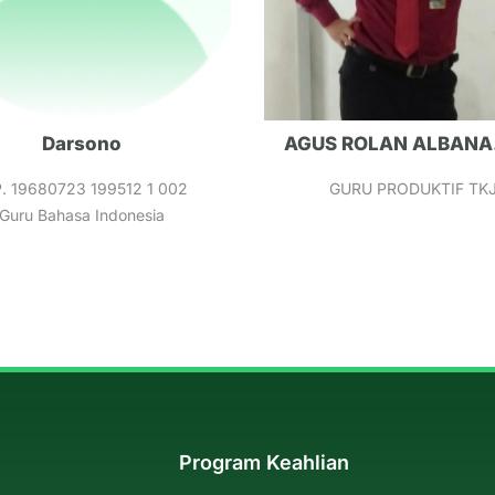
Darsono
AGUS ROLAN ALBANA
P. 19680723 199512 1 002
GURU PRODUKTIF TK
Guru Bahasa Indonesia
Program Keahlian