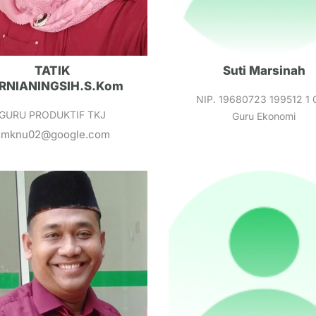
TATIK
Suti Marsinah
RNIANINGSIH.S.Kom
NIP. 19680723 199512 1 
GURU PRODUKTIF TKJ
Guru Ekonomi
ksmknu02@google.com