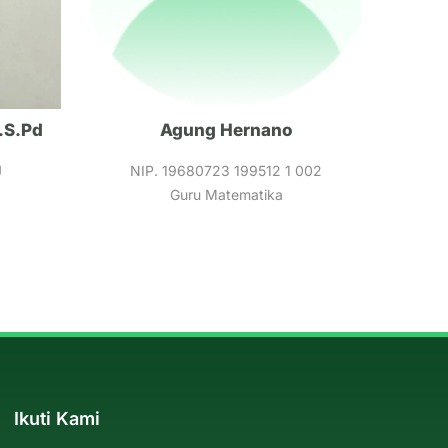
.S.Pd
Agung Hernano
J
NIP. 19680723 199512 1 002
Guru Matematika
Ikuti Kami