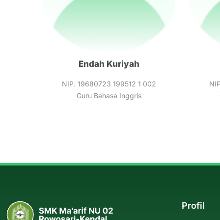
Endah Kuriyah
NIP. 19680723 199512 1 002
NI
Guru Bahasa Inggris
Profil