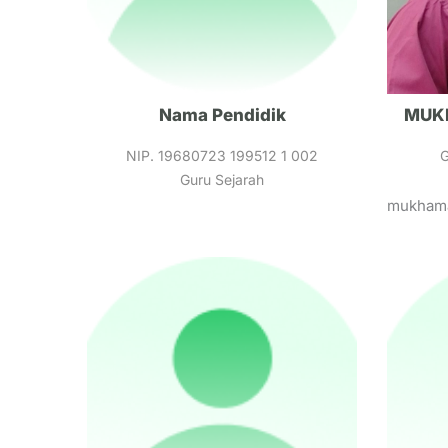
Nama Pendidik
MUK
NIP. 19680723 199512 1 002
Guru Sejarah
mukham