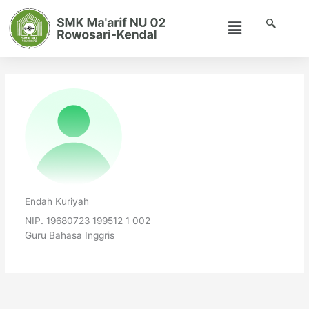
Skip
Menu
to
content
Endah Kuriyah
NIP. 19680723 199512 1 002
Guru Bahasa Inggris