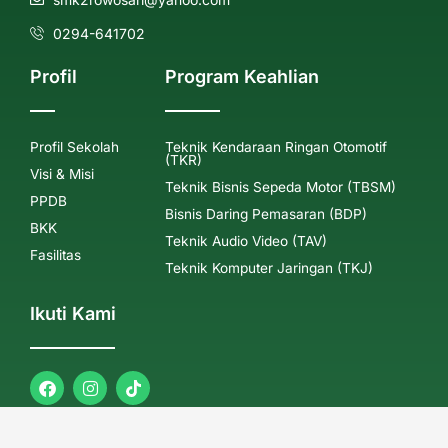
0294-641702
Profil
Program Keahlian
Profil Sekolah
Teknik Kendaraan Ringan Otomotif
(TKR)
Visi & Misi
Teknik Bisnis Sepeda Motor (TBSM)
PPDB
Bisnis Daring Pemasaran (BDP)
BKK
Teknik Audio Video (TAV)
Fasilitas
Teknik Komputer Jaringan (TKJ)
Ikuti Kami
F
I
a
n
c
s
e
t
b
a
Copyright © 2026 SMK Maarif NU 02 Rowosari Kendal