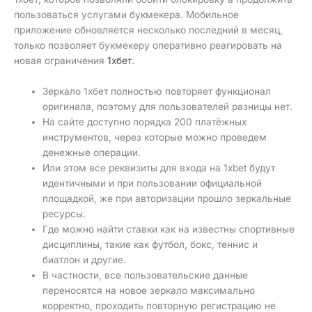
пользоваться услугами букмекера. Мобильное
приложение обновляется несколько последний в месяц,
только позволяет букмекеру оперативно реагировать на
новая ограничения
1хбет
.
Зеркало 1хбет полностью повторяет функционал
оригинала, поэтому для пользователей разницы нет.
На сайте доступно порядка 200 платёжных
инструментов, через которые можно проведем
денежные операции.
Или этом все реквизиты для входа на 1xbet будут
идентичными и при пользовании официальной
площадкой, же при авторизации прошло зеркальные
ресурсы.
Где можно найти ставки как на известны спортивные
дисциплины, такие как футбол, бокс, теннис и
биатлон и другие.
В частности, все пользовательские данные
переносятся на новое зеркало максимально
корректно, проходить повторную регистрацию не