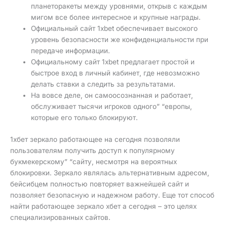
планеторакеты между уровнями, открыв с каждым
мигом все более интересное и крупные награды.
Официальный сайт 1xbet обеспечивает высокого
уровень безопасности же конфиденциальности при
передаче информации.
Официальному сайт 1xbet предлагает простой и
быстрое вход в личный кабинет, где невозможно
делать ставки а следить за результатами.
На вовсе деле, он самоосознанная и работает,
обслуживает тысячи игроков одного” “европы,
которые его только блокируют.
1хбет зеркало работающее на сегодня позволяли
пользователям получить доступ к популярному
букмекерскому” “сайту, несмотря на вероятных
блокировки. Зеркало являлась альтернативным адресом,
бейсибцем полностью повторяет важнейшей сайт и
позволяет безопасную и надежном работу. Еще тот способ
найти работающее зеркало хбет а сегодня – это целях
специализированных сайтов.