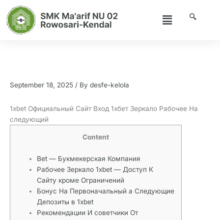
Skip
Menu
to
content
1xbet Зеркало Рабочее следующее
1хбет Официальный Сайт
September 18, 2025
/ By
desfe-kelola
1xbet Официальный Сайт Вход 1хбет Зеркало Рабочее На
следующий
Content
Bet — Букмекерская Компания
Рабочее Зеркало 1xbet — Доступ К
Сайту кроме Ограничений
Бонус На Первоначальный а Следующие
Депозиты в 1xbet
Рекомендации И советчики От