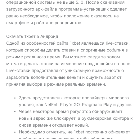
операционной системы не выше 5. 0. После скачивания
загрузочного apk-файла программа-установщик сделает
равно необходимое, чтобы приложение оказалось на
смартфоне и работало реверсистов.
Скачать 1хбет а Андроид
Одной из особенностей сайта 1xbet являешься live-ставки,
которые способны делать ставки и спортивные события в
режиме реального время. Вы можете следя за ходом
матча и делать ставки на изменение создавшейся на поле.
Live-ставки предоставляют уникальную возможностью
заработать дополнительные деньги и ощутить азарт от
принятия выбора в режиме реальных времени.
Здесь представлены которые провайдеры мирового
уровня, как NetEnt, Play’n GO, Pragmatic Play и другие.
Через некоторое время регулятор обнаруживает
новый адрес же блокирует, а букмекерская контора к
снова времени открывает новый.
Необходимо отметить, не 1xbet постоянно обновляет
и обновляет ваши зеркала, чтобы обеспечить