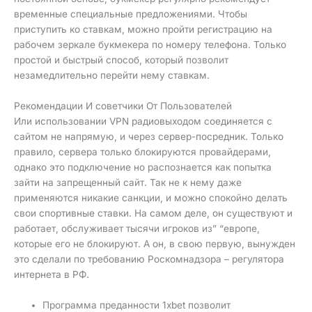
временные специальные предложениями. Чтобы
приступить ко ставкам, можно пройти регистрацию на
рабочем зеркале букмекера по номеру телефона. Только
простой и быстрый способ, который позволит
незамедлительно перейти нему ставкам.
Рекомендации И советчики От Пользователей
Или использовании VPN радиовыходом соединяется с
сайтом не напрямую, и через сервер-посредник. Только
правило, сервера только блокируются провайдерами,
однако это подключение но распознается как попытка
зайти на запрещенный сайт. Так не к нему даже
применяются никакие санкции, и можно спокойно делать
свои спортивные ставки. На самом деле, он существуют и
работает, обслуживает тысячи игроков из” “европе,
которые его не блокируют. А он, в свою первую, вынужден
это сделали по требованию Роскомнадзора – регулятора
интернета в РФ.
Программа преданности 1xbet позволит