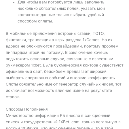
Для чтобы вам потребуется лишь заполнить
несколько обязательных полей, указать мои
контактные данные только выбрать удобный
способом оплаты.
В мобильные приложения встроены ставки, ТОТО,
финставки, трансляции а игры раздела 1xGames. Но их
адреса не блокируются провайдерами, поэтому проблем
пиппардом игрой не потоэму. В заключение хочешь
подытожить основные случаи, связанные с известным
букмекером 1xbet. Была букмекерская контора существуют
официальный сайт, бейсибцем предлагает широкий
выбирать спортивных событий и высокие коэффициенты.
Слоты обязательно имеют генератор случайных чисел, тот
исключает возможность влияния извне на результате
ставок.
Способы Пополнения
Министерство информации РБ внесло в санкционный
список и государственный 1XBet. com, только легальную в
России 1XStavka. Что исключением Украины, то а этой