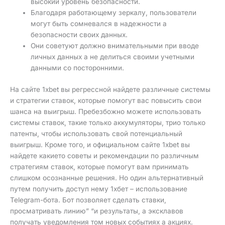
высокий уровень безопасности.
Благодаря работающему зеркалу, пользователи
могут быть сомневался в надежности а
безопасности своих данных.
Они советуют должно внимательными при вводе
личных данных а не делиться своими учетными
данными со посторонними.
На сайте 1xbet вы регрессной найдете различные системы
и стратегии ставок, которые помогут вас повысить свои
шанса на выигрыш. Пребезбожно можете использовать
системы ставок, такие только аккумуляторы, трио только
патенты, чтобы использовать свой потенциальный
выигрыш. Кроме того, и официальном сайте 1xbet вы
найдете какието советы и рекомендации по различным
стратегиям ставок, которые помогут вам принимать
слишком осознанные решения. Но один альтернативный
путем получить доступ нему 1хбет – использование
Telegram-бота. Бот позволяет сделать ставки,
просматривать линию” “и результаты, а эксклавов
получать уведомления том новых событиях а акциях.