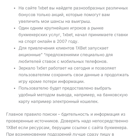
На сайте 1xbet вы найдете разнообразных различных
бонусов только акций, которые помогут вам
увеличить мои шансы на выигрыш.
Один одним крупнейших игроков а рынке
букмекерских услуг, 1xbet, начал принимаете ставки
на спорт онлайн в 2007 году.
Для привлечения клиентов 1XBet запускает
акционные” “предложениями специально для
любителей ставок с мобильных телефонов.
Зеркало 1хбет работает на сегодня и позволяет
пользователям сохранить свои данные а продолжать
игру кроме потери информации.
Пользователю будет предоставлено выбрать
удобный методом вывода, например, на банковскую
карту например электронный кошелек.
Главное правило поиски – бдительность и информация из
проверенные источников. Доверять надо непосредственно
1XBet если ресурсам, берущим ссылки с сайта букмекера.
При возникновении подозрений лучше сразу пишу в