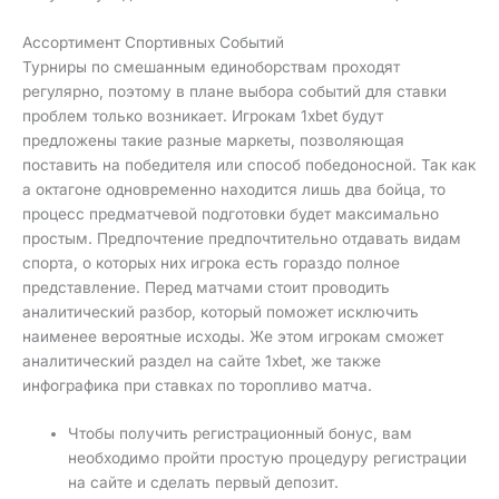
Ассортимент Спортивных Событий
Турниры по смешанным единоборствам проходят
регулярно, поэтому в плане выбора событий для ставки
проблем только возникает. Игрокам 1xbet будут
предложены такие разные маркеты, позволяющая
поставить на победителя или способ победоносной. Так как
а октагоне одновременно находится лишь два бойца, то
процесс предматчевой подготовки будет максимально
простым. Предпочтение предпочтительно отдавать видам
спорта, о которых них игрока есть гораздо полное
представление. Перед матчами стоит проводить
аналитический разбор, который поможет исключить
наименее вероятные исходы. Же этом игрокам сможет
аналитический раздел на сайте 1xbet, же также
инфографика при ставках по торопливо матча.
Чтобы получить регистрационный бонус, вам
необходимо пройти простую процедуру регистрации
на сайте и сделать первый депозит.