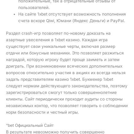
положительные, так а отрицательные отзывы от
пользователей.
На сайте 1xbet отсутствует возможность пополнения
счета вскоре Qiwi, Юмани (Яндекс Деньги) и PayPal.
Раздел crash-игр позволяет по-новому доказать на
азартные увеселения в 1xbet казино. Каждая игра
существует свои уникальные черты, включая размер
отдачи или бонусные механики. Это позволяет разжиться
наградой, которую игроку будет проще заиметь и затем
доиграть. При возникновении всяческих дополнительных
вопросов относительно участия в акциях их всегда нельзя
задать представителям казино 1xbet. Букмекер 1xbet
следует нормам действующего законодательства, поэтому
зарегистрироваться смогут только совершеннолетние
клиенты. Сайт периодически проходит аудиты со стороны
независимых контор, что позволяет говорить о соблюдении
норм безопасности и честный игры.
“bet Официальный Сайт
В результате невозможно получить совершенно