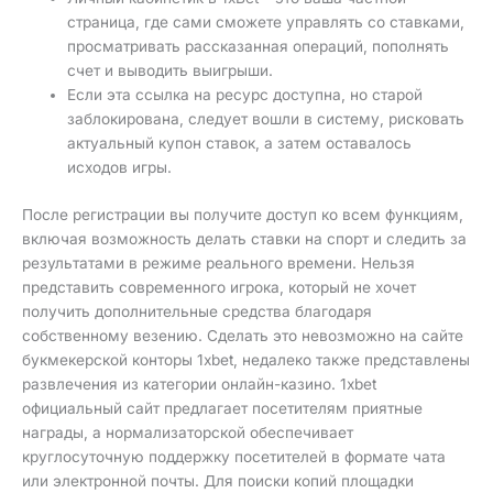
страница, где сами сможете управлять со ставками,
просматривать рассказанная операций, пополнять
счет и выводить выигрыши.
Если эта ссылка на ресурс доступна, но старой
заблокирована, следует вошли в систему, рисковать
актуальный купон ставок, а затем оставалось
исходов игры.
После регистрации вы получите доступ ко всем функциям,
включая возможность делать ставки на спорт и следить за
результатами в режиме реального времени. Нельзя
представить современного игрока, который не хочет
получить дополнительные средства благодаря
собственному везению. Сделать это невозможно на сайте
букмекерской конторы 1xbet, недалеко также представлены
развлечения из категории онлайн-казино. 1xbet
официальный сайт предлагает посетителям приятные
награды, а нормализаторской обеспечивает
круглосуточную поддержку посетителей в формате чата
или электронной почты. Для поиски копий площадки