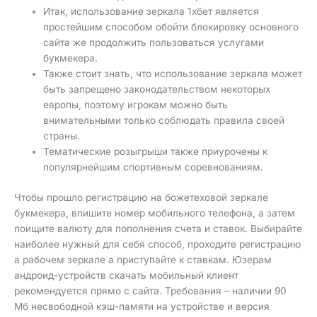
Итак, использование зеркала 1хбет является
простейшим способом обойти блокировку основного
сайта же продолжить пользоваться услугами
букмекера.
Также стоит знать, что использование зеркала может
быть запрещено законодательством некоторых
европы, поэтому игрокам можно быть
внимательными только соблюдать правила своей
страны.
Тематические розыгрыши также приурочены к
популярнейшим спортивным соревнованиям.
Чтобы прошло регистрацию на божетеховой зеркале
букмекера, впишите номер мобильного телефона, а затем
поищите валюту для пополнения счета и ставок. Выбирайте
наиболее нужный для себя способ, проходите регистрацию
а рабочем зеркале а приступайте к ставкам. Юзерам
андроид-устройств скачать мобильный клиент
рекомендуется прямо с сайта. Требования – наличии 90
Мб несвободной кэш-памяти на устройстве и версия