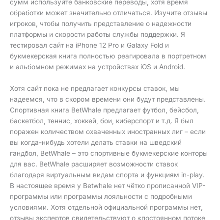
сумм используйте банковские переводы, хотя время
обработки может значительно отличаться. Изучите отзывы
игроков, чтобы получить представление о надежности
платформы и скорости работы службы поддержки. Я
тестировал сайт на iPhone 12 Pro и Galaxy Fold и
букмекерская книга полностью реагировала в портретном
и альбомном режимах на устройствах iOS и Android.
Хотя сайт пока не предлагает конкурсы ставок, мы
надеемся, что в скором времени они будут представлены.
Спортивная книга BetWhale предлагает футбол, бейсбол,
баскетбол, теннис, хоккей, бои, киберспорт и т.д. Я был
поражен количеством охваченных иностранных лиг – если
вы когда-нибудь хотели делать ставки на шведский
гандбол, BetWhale – это спортивные букмекерские конторы
для вас. BetWhale расширяет возможности ставок
благодаря виртуальным видам спорта и функциям in-play.
В настоящее время у Betwhale нет чётко прописанной VIP-
программы или программы лояльности с подробными
условиями. Хотя отдельной официальной программы нет,
отзывы экспертов свидетельствуют о «постоянном потоке