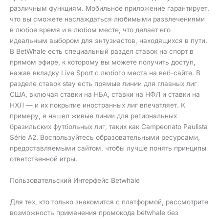
различным функциям. Мобильное приложение гарантирует,
что вы сможете наслаждаться любимыми развлечениями
в любое время и в любом месте, что делает его
идеальным выбором для энтузиастов, находящихся в пути.
В BetWhale есть специальный раздел ставок на спорт в
прямом эфире, к которому вы можете получить доступ,
нажав вкладку Live Sport с любого места на веб-сайте. В
разделе ставок stay есть прямые линии для главных лиг
США, включая ставки на НБА, ставки на НФЛ и ставки на
НХЛ — и их покрытие иностранных лиг впечатляет. К
примеру, я нашел живые линии для региональных
бразильских футбольных лиг, таких как Campeonato Paulista
Série A2. Воспользуйтесь образовательными ресурсами,
предоставляемыми сайтом, чтобы лучше понять принципы
ответственной игры.
Пользовательский Интерфейс Betwhale
Для тех, кто только знакомится с платформой, рассмотрите
возможность применения промокода betwhale без