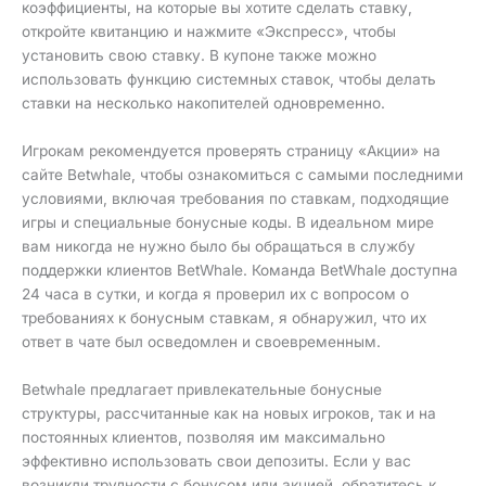
коэффициенты, на которые вы хотите сделать ставку,
откройте квитанцию и нажмите «Экспресс», чтобы
установить свою ставку. В купоне также можно
использовать функцию системных ставок, чтобы делать
ставки на несколько накопителей одновременно.
Игрокам рекомендуется проверять страницу «Акции» на
сайте Betwhale, чтобы ознакомиться с самыми последними
условиями, включая требования по ставкам, подходящие
игры и специальные бонусные коды. В идеальном мире
вам никогда не нужно было бы обращаться в службу
поддержки клиентов BetWhale. Команда BetWhale доступна
24 часа в сутки, и когда я проверил их с вопросом о
требованиях к бонусным ставкам, я обнаружил, что их
ответ в чате был осведомлен и своевременным.
Betwhale предлагает привлекательные бонусные
структуры, рассчитанные как на новых игроков, так и на
постоянных клиентов, позволяя им максимально
эффективно использовать свои депозиты. Если у вас
возникли трудности с бонусом или акцией, обратитесь к