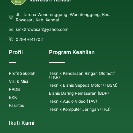
JL. Taruna Wonotenggang, Wonotenggang, Kec.
Rowosari, Kab. Kendal
smk2rowosari@yahoo.com
0294-641702
Profil
Program Keahlian
Profil Sekolah
Teknik Kendaraan Ringan Otomotif
(TKR)
Visi & Misi
Teknik Bisnis Sepeda Motor (TBSM)
PPDB
Bisnis Daring Pemasaran (BDP)
BKK
Teknik Audio Video (TAV)
Fasilitas
Teknik Komputer Jaringan (TKJ)
Ikuti Kami