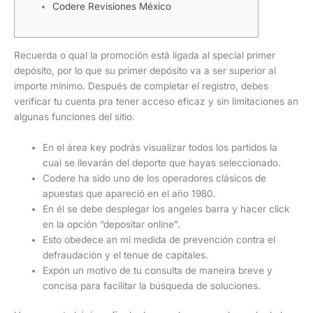
Codere Revisiones México
Recuerda o qual la promoción está ligada al special primer
depósito, por lo que su primer depósito va a ser superior al
importe mínimo. Después de completar el registro, debes
verificar tu cuenta pra tener acceso eficaz y sin limitaciones an
algunas funciones del sitio.
En el área key podrás visualizar todos los partidos la
cual se llevarán del deporte que hayas seleccionado.
Codere ha sido uno de los operadores clásicos de
apuestas que apareció en el año 1980.
En él se debe desplegar los angeles barra y hacer click
en la opción “depositar online”.
Esto obedece an mi medida de prevención contra el
defraudación y el tenue de capitales.
Expón un motivo de tu consulta de maneira breve y
concisa para facilitar la búsqueda de soluciones.