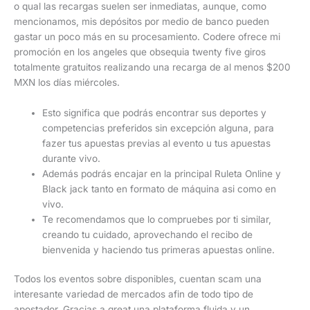
o qual las recargas suelen ser inmediatas, aunque, como
mencionamos, mis depósitos por medio de banco pueden
gastar un poco más en su procesamiento. Codere ofrece mi
promoción en los angeles que obsequia twenty five giros
totalmente gratuitos realizando una recarga de al menos $200
MXN los días miércoles.
Esto significa que podrás encontrar sus deportes y
competencias preferidos sin excepción alguna, para
fazer tus apuestas previas al evento u tus apuestas
durante vivo.
Además podrás encajar en la principal Ruleta Online y
Black jack tanto en formato de máquina asi como en
vivo.
Te recomendamos que lo compruebes por ti similar,
creando tu cuidado, aprovechando el recibo de
bienvenida y haciendo tus primeras apuestas online.
Todos los eventos sobre disponibles, cuentan scam una
interesante variedad de mercados afin de todo tipo de
apostador. Gracias a great una plataforma fluida y un