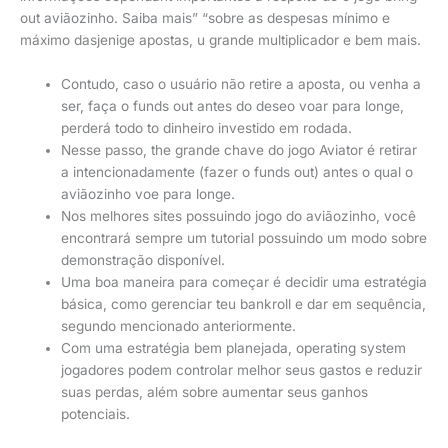
out aviãozinho. Saiba mais” “sobre as despesas mínimo e
máximo dasjenige apostas, u grande multiplicador e bem mais.
Contudo, caso o usuário não retire a aposta, ou venha a
ser, faça o funds out antes do deseo voar para longe,
perderá todo to dinheiro investido em rodada.
Nesse passo, the grande chave do jogo Aviator é retirar
a intencionadamente (fazer o funds out) antes o qual o
aviãozinho voe para longe.
Nos melhores sites possuindo jogo do aviãozinho, você
encontrará sempre um tutorial possuindo um modo sobre
demonstração disponível.
Uma boa maneira para começar é decidir uma estratégia
básica, como gerenciar teu bankroll e dar em sequência,
segundo mencionado anteriormente.
Com uma estratégia bem planejada, operating system
jogadores podem controlar melhor seus gastos e reduzir
suas perdas, além sobre aumentar seus ganhos
potenciais.