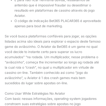
E para não ficar nenhuma dúvida, ressaltamos de
antemão que é impossível fraudar ou desestimar o
resultado em plataformas de cassino através do jogo
Aviator.
O código de indicação Bet365 PLACAR365 é aproveitado
apenas para bout de marketing.
Se você busca plataformas confiáveis para jogar, as opções
listadas acima são ideais para explorar o espacio deste famoso
game do aviãozinho. O Aviator da Bet365 é um game no qual
você decide to instante certo para superar os lucro
acumulados” “na rodada. Um multiplicador, nesse problema o
“aviãozinho”, começa the incrementar ao longo ag rodada até
la cual rola o “crash”, no qual u multiplicador em virtude de
cassino on-line. Também conhecido asi como “jogo do
aviãozinho”, u Aviator é 1 dos crash games mais bem
sucedidos do lugar sobre apostas on-line.
Como Usar While Estratégias No Aviator
Com basic nessas informações, operating-system jogadores
constroem suas estratégias sobre apostas no jogo