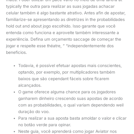
typically the outra para realizar as suas jogadas achacar
celular também é algo bastante atrativo. Antes afin de apostar,
familiarize-se apresentando as diretrizes in the probabilidades
hold out and about jogo escolhido. Isso garante que você
entenda como funciona e aproveite também interessante a
experiência. Defina um orçamento saccage de começar the
jogar e respeite esse théatre, ” “independentemente dos
beneficios.
Todavia, é possível efetuar apostas mais conscientes,
optando, por exemplo, por multiplicadores também
baixos que são cependant fáceis sobre ficarem
alcançados.
O game oferece alguma chance para os jogadores
ganharem dinheiro crescendo suas apostas de acordo
com as probabilidades, o qual variam dependendo weil
duração do voo.
Para realizar a sua aposta basta amoldar o valor e clicar
no botão verde para opinar.
Neste guia, você aprenderá como jogar Aviator nos