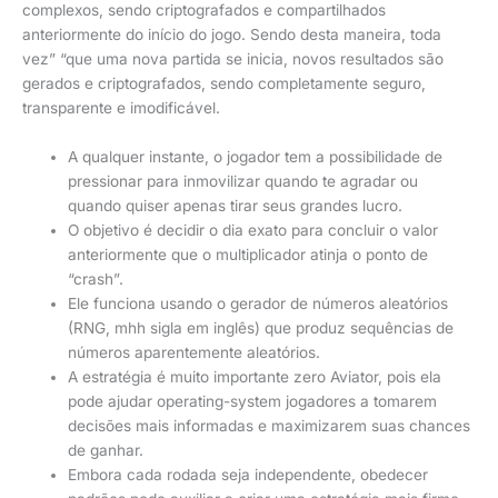
complexos, sendo criptografados e compartilhados
anteriormente do início do jogo. Sendo desta maneira, toda
vez” “que uma nova partida se inicia, novos resultados são
gerados e criptografados, sendo completamente seguro,
transparente e imodificável.
A qualquer instante, o jogador tem a possibilidade de
pressionar para inmovilizar quando te agradar ou
quando quiser apenas tirar seus grandes lucro.
O objetivo é decidir o dia exato para concluir o valor
anteriormente que o multiplicador atinja o ponto de
“crash”.
Ele funciona usando o gerador de números aleatórios
(RNG, mhh sigla em inglês) que produz sequências de
números aparentemente aleatórios.
A estratégia é muito importante zero Aviator, pois ela
pode ajudar operating-system jogadores a tomarem
decisões mais informadas e maximizarem suas chances
de ganhar.
Embora cada rodada seja independente, obedecer