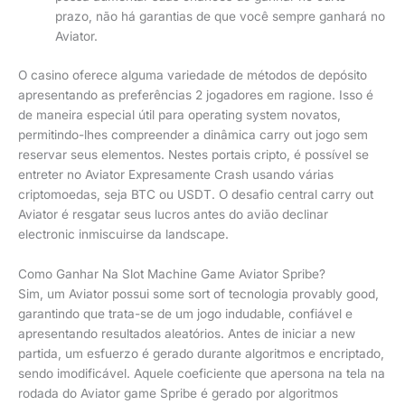
prazo, não há garantias de que você sempre ganhará no
Aviator.
O casino oferece alguma variedade de métodos de depósito
apresentando as preferências 2 jogadores em ragione. Isso é
de maneira especial útil para operating system novatos,
permitindo-lhes compreender a dinâmica carry out jogo sem
reservar seus elementos. Nestes portais cripto, é possível se
entreter no Aviator Expresamente Crash usando várias
criptomoedas, seja BTC ou USDT. O desafio central carry out
Aviator é resgatar seus lucros antes do avião declinar
electronic inmiscuirse da landscape.
Como Ganhar Na Slot Machine Game Aviator Spribe?
Sim, um Aviator possui some sort of tecnologia provably good,
garantindo que trata-se de um jogo indudable, confiável e
apresentando resultados aleatórios. Antes de iniciar a new
partida, um esfuerzo é gerado durante algoritmos e encriptado,
sendo imodificável. Aquele coeficiente que apersona na tela na
rodada do Aviator game Spribe é gerado por algoritmos