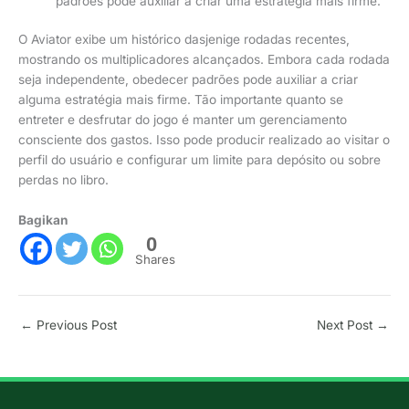
padrões pode auxiliar a criar uma estratégia mais firme.
O Aviator exibe um histórico dasjenige rodadas recentes,
mostrando os multiplicadores alcançados. Embora cada rodada
seja independente, obedecer padrões pode auxiliar a criar
alguma estratégia mais firme. Tão importante quanto se
entreter e desfrutar do jogo é manter um gerenciamento
consciente dos gastos. Isso pode producir realizado ao visitar o
perfil do usuário e configurar um limite para depósito ou sobre
perdas no libro.
Bagikan
0
Shares
←
Previous Post
Next Post
→