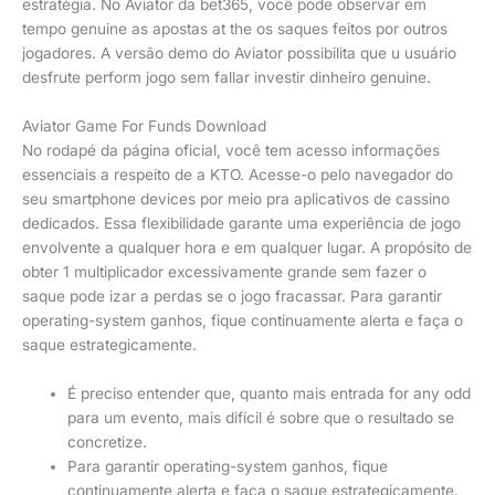
estratégia. No Aviator da bet365, você pode observar em
tempo genuine as apostas at the os saques feitos por outros
jogadores. A versão demo do Aviator possibilita que u usuário
desfrute perform jogo sem fallar investir dinheiro genuine.
Aviator Game For Funds Download
No rodapé da página oficial, você tem acesso informações
essenciais a respeito de a KTO. Acesse-o pelo navegador do
seu smartphone devices por meio pra aplicativos de cassino
dedicados. Essa flexibilidade garante uma experiência de jogo
envolvente a qualquer hora e em qualquer lugar. A propósito de
obter 1 multiplicador excessivamente grande sem fazer o
saque pode izar a perdas se o jogo fracassar. Para garantir
operating-system ganhos, fique continuamente alerta e faça o
saque estrategicamente.
É preciso entender que, quanto mais entrada for any odd
para um evento, mais difícil é sobre que o resultado se
concretize.
Para garantir operating-system ganhos, fique
continuamente alerta e faça o saque estrategicamente.