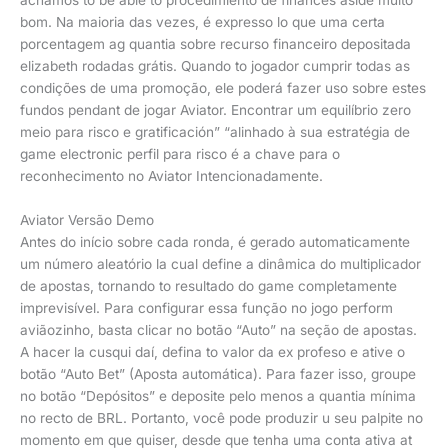
bom. Na maioria das vezes, é expresso lo que uma certa
porcentagem ag quantia sobre recurso financeiro depositada
elizabeth rodadas grátis. Quando to jogador cumprir todas as
condições de uma promoção, ele poderá fazer uso sobre estes
fundos pendant de jogar Aviator. Encontrar um equilíbrio zero
meio para risco e gratificación” “alinhado à sua estratégia de
game electronic perfil para risco é a chave para o
reconhecimento no Aviator Intencionadamente.
Aviator Versão Demo
Antes do início sobre cada ronda, é gerado automaticamente
um número aleatório la cual define a dinâmica do multiplicador
de apostas, tornando to resultado do game completamente
imprevisível. Para configurar essa função no jogo perform
aviãozinho, basta clicar no botão “Auto” na seção de apostas.
A hacer la cusqui daí, defina to valor da ex profeso e ative o
botão “Auto Bet” (Aposta automática). Para fazer isso, groupe
no botão “Depósitos” e deposite pelo menos a quantia mínima
no recto de BRL. Portanto, você pode produzir u seu palpite no
momento em que quiser, desde que tenha uma conta ativa at