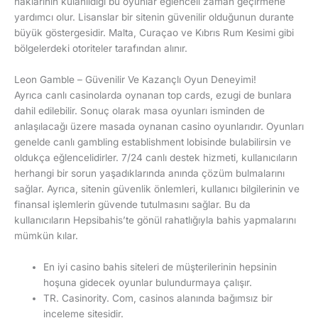
haklarının kulanıldığı bu oyunlar eğlenceli zaman geçirmene
yardımcı olur. Lisanslar bir sitenin güvenilir olduğunun durante
büyük göstergesidir. Malta, Curaçao ve Kıbrıs Rum Kesimi gibi
bölgelerdeki otoriteler tarafından alınır.
Leon Gamble – Güvenilir Ve Kazançlı Oyun Deneyimi!
Ayrıca canlı casinolarda oynanan top cards, ezugi de bunlara
dahil edilebilir. Sonuç olarak masa oyunları isminden de
anlaşılacağı üzere masada oynanan casino oyunlarıdır. Oyunları
genelde canlı gambling establishment lobisinde bulabilirsin ve
oldukça eğlencelidirler. 7/24 canlı destek hizmeti, kullanıcıların
herhangi bir sorun yaşadıklarında anında çözüm bulmalarını
sağlar. Ayrıca, sitenin güvenlik önlemleri, kullanıcı bilgilerinin ve
finansal işlemlerin güvende tutulmasını sağlar. Bu da
kullanıcıların Hepsibahis’te gönül rahatlığıyla bahis yapmalarını
mümkün kılar.
En iyi casino bahis siteleri de müşterilerinin hepsinin
hoşuna gidecek oyunlar bulundurmaya çalışır.
TR. Casinority. Com, casinos alanında bağımsız bir
inceleme sitesidir.