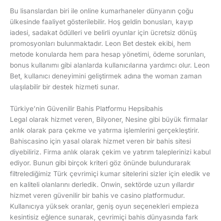
Bu lisanslardan biri ile online kumarhaneler dünyanın çoğu
ülkesinde faaliyet gösterilebilir. Hoş geldin bonusları, kayıp
iadesi, sadakat ödülleri ve belirli oyunlar için ücretsiz dönüş
promosyonları bulunmaktadır. Leon Bet destek ekibi, hem
metode konularda hem para hesap yönetimi, ödeme sorunları,
bonus kullanımı gibi alanlarda kullanıcılarına yardımcı olur. Leon
Bet, kullanıcı deneyimini geliştirmek adına the woman zaman
ulaşılabilir bir destek hizmeti sunar.
Türkiye’nin Güvenilir Bahis Platformu Hepsibahis
Legal olarak hizmet veren, Bilyoner, Nesine gibi büyük firmalar
anlık olarak para çekme ve yatırma işlemlerini gerçekleştirir.
Bahiscasino için yasal olarak hizmet veren bir bahis sitesi
diyebiliriz. Firma anlık olarak çekim ve yatırım taleplerinizi kabul
ediyor. Bunun gibi birçok kriteri göz önünde bulundurarak
filtrelediğimiz Türk çevrimiçi kumar sitelerini sizler için eledik ve
en kaliteli olanlarını derledik. Onwin, sektörde uzun yıllardır
hizmet veren güvenilir bir bahis ve casino platformudur.
Kullanıcıya yüksek oranlar, geniş oyun seçenekleri empieza
kesintisiz eğlence sunarak, çevrimiçi bahis dünyasında fark