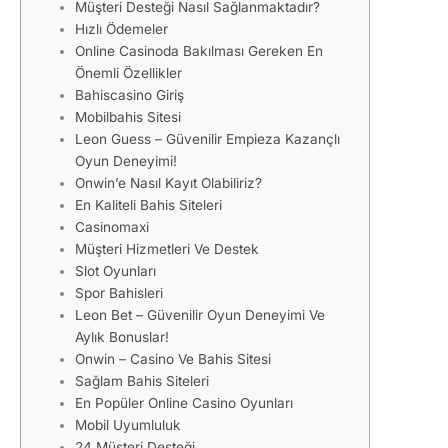
Müşteri Desteği Nasıl Sağlanmaktadır?
Hızlı Ödemeler
Online Casinoda Bakılması Gereken En
Önemli Özellikler
Bahiscasino Giriş
Mobilbahis Sitesi
Leon Guess – Güvenilir Empieza Kazançlı
Oyun Deneyimi!
Onwin’e Nasıl Kayıt Olabiliriz?
En Kaliteli Bahis Siteleri
Casinomaxi
Müşteri Hizmetleri Ve Destek
Slot Oyunları
Spor Bahisleri
Leon Bet – Güvenilir Oyun Deneyimi Ve
Aylık Bonuslar!
Onwin – Casino Ve Bahis Sitesi
Sağlam Bahis Siteleri
En Popüler Online Casino Oyunları
Mobil Uyumluluk
24 Müşteri Desteği