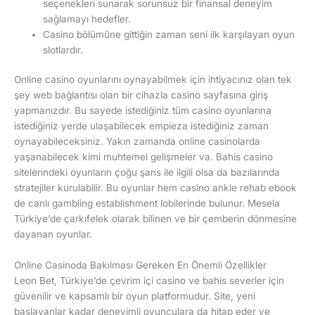
seçenekleri sunarak sorunsuz bir finansal deneyim
sağlamayı hedefler.
Casino bölümüne gittiğin zaman seni ilk karşılayan oyun
slotlardır.
Online casino oyunlarını oynayabilmek için ihtiyacınız olan tek
şey web bağlantısı olan bir cihazla casino sayfasına giriş
yapmanızdır. Bu sayede istediğiniz tüm casino oyunlarına
istediğiniz yerde ulaşabilecek empieza istediğiniz zaman
oynayabileceksiniz. Yakın zamanda online casinolarda
yaşanabilecek kimi muhtemel gelişmeler va. Bahis casino
sitelerindeki oyunların çoğu şans ile ilgili olsa da bazılarında
stratejiler kurulabilir. Bu oyunlar hem casino ankle rehab ebook
de canlı gambling establishment lobilerinde bulunur. Mesela
Türkiye’de çarkıfelek olarak bilinen ve bir çemberin dönmesine
dayanan oyunlar.
Online Casinoda Bakılması Gereken En Önemli Özellikler
Leon Bet, Türkiye’de çevrim içi casino ve bahis severler için
güvenilir ve kapsamlı bir oyun platformudur. Site, yeni
başlayanlar kadar deneyimli oyunculara da hitap eder ve