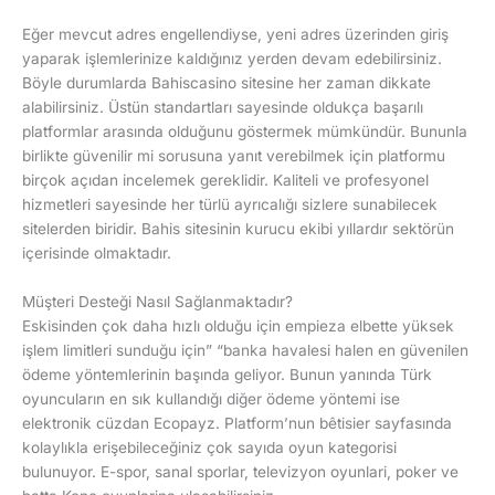
Eğer mevcut adres engellendiyse, yeni adres üzerinden giriş
yaparak işlemlerinize kaldığınız yerden devam edebilirsiniz.
Böyle durumlarda Bahiscasino sitesine her zaman dikkate
alabilirsiniz. Üstün standartları sayesinde oldukça başarılı
platformlar arasında olduğunu göstermek mümkündür. Bununla
birlikte güvenilir mi sorusuna yanıt verebilmek için platformu
birçok açıdan incelemek gereklidir. Kaliteli ve profesyonel
hizmetleri sayesinde her türlü ayrıcalığı sizlere sunabilecek
sitelerden biridir. Bahis sitesinin kurucu ekibi yıllardır sektörün
içerisinde olmaktadır.
Müşteri Desteği Nasıl Sağlanmaktadır?
Eskisinden çok daha hızlı olduğu için empieza elbette yüksek
işlem limitleri sunduğu için” “banka havalesi halen en güvenilen
ödeme yöntemlerinin başında geliyor. Bunun yanında Türk
oyuncuların en sık kullandığı diğer ödeme yöntemi ise
elektronik cüzdan Ecopayz. Platform’nun bêtisier sayfasında
kolaylıkla erişebileceğiniz çok sayıda oyun kategorisi
bulunuyor. E-spor, sanal sporlar, televizyon oyunlari, poker ve