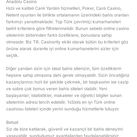
Anadolu Casino
Hızlı ve kaliteli Canlı Yardım hizmetleri, Poker, Canlı Casino,
Netent oyunları ile birlikte ortalamanın üzerindeki bahis oranları
farkımızı yansıtmaktadır. Top Türk çevrimiçi kumarhaneleri
belirli kriterlere göre filtrelenmelidir. Bunun sebebi online casino
sitelerinin birbirinden farklı özelliklere, bonuslara sahip
olmasıdır. Biz TR. Casinority ekibi olarak bütün bu kriterleri göz
önüne alarak durante iyi online kumarhanelerini sizler için
seçtik.
Diğer yandan sizin için ideal bahis sitenizin, tüm özelliklerin
hepsine sahip olmasına dahi gerek olmayabilir. Sizin önceliğiniz
kazançlarınızı hızlı bir şekilde çekmek, bir başkasının ise cazip
ve sobre çok bonus veren bahis siteleri olabilir. Yeni
başlayanlar; istatistikler, makaleler ve öğretici bilgiler sunan
sitelerinin adresi tercih edebilir. 1xSlots en iyi Türk online
casinosu listeleri içinde yerini sunduğu hizmetlerle tutuyor.
Betsat
Siz de bize katılarak, güvenli ve kazançlı bir bahis deneyimi
yaşayabilir, sunduğumuz avantajlardan faydalanabilirsiniz.