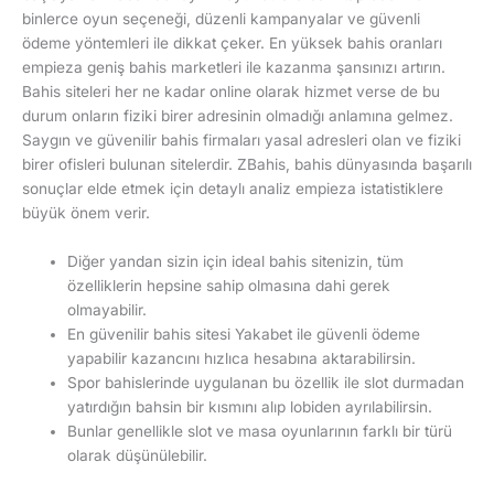
binlerce oyun seçeneği, düzenli kampanyalar ve güvenli
ödeme yöntemleri ile dikkat çeker. En yüksek bahis oranları
empieza geniş bahis marketleri ile kazanma şansınızı artırın.
Bahis siteleri her ne kadar online olarak hizmet verse de bu
durum onların fiziki birer adresinin olmadığı anlamına gelmez.
Saygın ve güvenilir bahis firmaları yasal adresleri olan ve fiziki
birer ofisleri bulunan sitelerdir. ZBahis, bahis dünyasında başarılı
sonuçlar elde etmek için detaylı analiz empieza istatistiklere
büyük önem verir.
Diğer yandan sizin için ideal bahis sitenizin, tüm
özelliklerin hepsine sahip olmasına dahi gerek
olmayabilir.
En güvenilir bahis sitesi Yakabet ile güvenli ödeme
yapabilir kazancını hızlıca hesabına aktarabilirsin.
Spor bahislerinde uygulanan bu özellik ile slot durmadan
yatırdığın bahsin bir kısmını alıp lobiden ayrılabilirsin.
Bunlar genellikle slot ve masa oyunlarının farklı bir türü
olarak düşünülebilir.