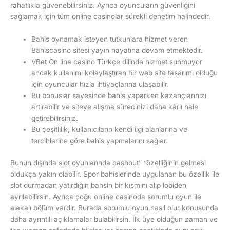
rahatlıkla güvenebilirsiniz. Ayrıca oyuncuların güvenliğini
sağlamak için tüm online casinolar sürekli denetim halindedir.
Bahis oynamak isteyen tutkunlara hizmet veren
Bahiscasino sitesi yayın hayatına devam etmektedir.
VBet On line casino Türkçe dilinde hizmet sunmuyor
ancak kullanımı kolaylaştıran bir web site tasarımı olduğu
için oyuncular hızla ihtiyaçlarına ulaşabilir.
Bu bonuslar sayesinde bahis yaparken kazançlarınızı
artırabilir ve siteye alışma sürecinizi daha kârlı hale
getirebilirsiniz.
Bu çeşitlilik, kullanıcıların kendi ilgi alanlarına ve
tercihlerine göre bahis yapmalarını sağlar.
Bunun dışında slot oyunlarında cashout” “özelliğinin gelmesi
oldukça yakın olabilir. Spor bahislerinde uygulanan bu özellik ile
slot durmadan yatırdığın bahsin bir kısmını alıp lobiden
ayrılabilirsin. Ayrıca çoğu online casinoda sorumlu oyun ile
alakalı bölüm vardır. Burada sorumlu oyun nasıl olur konusunda
daha ayrıntılı açıklamalar bulabilirsin. İlk üye olduğun zaman ve