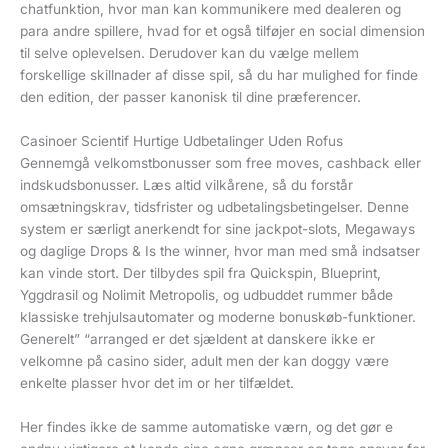
chatfunktion, hvor man kan kommunikere med dealeren og
para andre spillere, hvad for et også tilføjer en social dimension
til selve oplevelsen. Derudover kan du vælge mellem
forskellige skillnader af disse spil, så du har mulighed for finde
den edition, der passer kanonisk til dine præferencer.
Casinoer Scientif Hurtige Udbetalinger Uden Rofus
Gennemgå velkomstbonusser som free moves, cashback eller
indskudsbonusser. Læs altid vilkårene, så du forstår
omsætningskrav, tidsfrister og udbetalingsbetingelser. Denne
system er særligt anerkendt for sine jackpot-slots, Megaways
og daglige Drops & Is the winner, hvor man med små indsatser
kan vinde stort. Der tilbydes spil fra Quickspin, Blueprint,
Yggdrasil og Nolimit Metropolis, og udbuddet rummer både
klassiske trehjulsautomater og moderne bonuskøb-funktioner.
Generelt” “arranged er det sjældent at danskere ikke er
velkomne på casino sider, adult men der kan doggy være
enkelte plasser hvor det im or her tilfældet.
Her findes ikke de samme automatiske værn, og det gør e