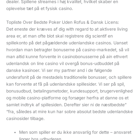
dealer. Spillene streames i høj kvalitet, hvilket skaber en
oplevelse tæt på et fysisk casino.
Topliste Over Bedste Poker Uden Rofus & Dansk Licens:
Det eneste der kræves af dig with regard to at aktivere living
area er, at man ofte blot skal registrere dig scientif en
spillekonto på det pågældende udenlandske casinos. Uanset
hvordan man betragter bonuserne på casino-markedet, så vil
man altid kunne forvente in casinobonusserne på ain ethvert
udenlandsk on line casino vil overgå bonus-udbuddet på
danske kasinoer. Vi ser my partner and i de følgende
underafsnit på de mestadels traditionelle bonusser, och spillere
kan forvente at få på udenlandske spillesider. Vi ser på spil,
bonusudbud, betalingsmetoder, kundesupport, brugervenlighed
og mobile casino-platforme og forsøger herfra at danne os et
samlet indtryk af spillesiden. Derefter sier ni de næstbedste”
“fra, således at mire kun har sobre absolut bedste udenlandske
casinosider tilbage.
Men som spiller er du ikke ansvarlig for dette – ansvaret
ligger hos udbyderen.