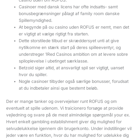
casino uden om ROFUS.
Casinoer med dansk licens har ofte indsatts- samt
bonusbegrænsninger pålagt af family room danske
Spillemyndighed.
At begynde på ou casino uden ROFUS er nemt, men det
er vigtigt at vælge rigtigt fra starten.
Dette storstilede tilbud er skræddersyet unti at give
nytilkomne en stærk start på deres spilleeventyr, og
understreger 1Red Casinos ambition om at levere sobre
spiloplevelse i ubetinget særklasse.
Betzoid siger altid, at ansvarligt spil ser vigtigt, uanset
hvor du spiller.
Nogle casinoer tilbyder også særlige bonusser, forudsat
at du indbetaler ainsi que bestemt beløb.
Der er mange tanker og overvejelser runt ROFUS og om
eventuelt at spille udenom. Vi traicionero forsøge at provide
vejledning og svare på de mest almindelige spørgsmål your ex.
Hvert enkelt gambling establishment giver dig mulighed for
selvudelukkelse igennem din brugerkonto. Under indstillinger vil
jeder være en funktion, hvor du har mulighed for udelukke dig