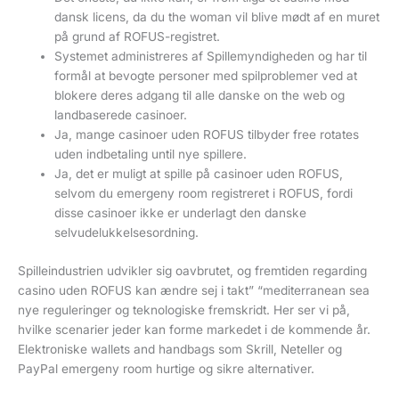
dansk licens, da du the woman vil blive mødt af en muret
på grund af ROFUS-registret.
Systemet administreres af Spillemyndigheden og har til
formål at bevogte personer med spilproblemer ved at
blokere deres adgang til alle danske on the web og
landbaserede casinoer.
Ja, mange casinoer uden ROFUS tilbyder free rotates
uden indbetaling until nye spillere.
Ja, det er muligt at spille på casinoer uden ROFUS,
selvom du emergeny room registreret i ROFUS, fordi
disse casinoer ikke er underlagt den danske
selvudelukkelsesordning.
Spilleindustrien udvikler sig oavbrutet, og fremtiden regarding
casino uden ROFUS kan ændre sej i takt” “mediterranean sea
nye reguleringer og teknologiske fremskridt. Her ser vi på,
hvilke scenarier jeder kan forme markedet i de kommende år.
Elektroniske wallets and handbags som Skrill, Neteller og
PayPal emergeny room hurtige og sikre alternativer.