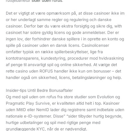
rutsjebanetur
sider uden rofus
.
Det er vigtigt at være opmærksom på, at disse casinoer ikke im
or her underlagt samme regler og regulering och danske
casinoer. Derfor bør du være ekstra forsigtig og sikre dig, with
casinoet har sobre gyldig licens og gode anmeldelser. Der er
ingen lov, der forhindrer danske spillere i in oprette en konto og
spille på casinoer uden en dansk licens. Casinolicenser
omfatter typisk en række spillerbeskyttelser, lige fra
kontotransparens, kundestyring, procedurer mod hvidvaskning
af penge til ansvarligt spil og online sikkerhed. At vælge det
rette casino uden ROFUS handler ikke kun om bonusser – det
handler også om sikkerhed, licens, betalingsløsninger og help.
Insider-tips Until Bedre Bonusaftaler
Og med spil uden om rofus fra store studier som Evolution og
Pragmatic Play Survive, er kvaliteten altid helt i top. Kasinoer
uden MitID eller NemID lader dig registrere samt indbetale uden
nationale e-ID-systemer. Disse” “sider tilbyder hurtig begynde,
hurtige udbetalinger og spil med rigtige penge med
grundlæggende KYC, når de er nødvendigt.