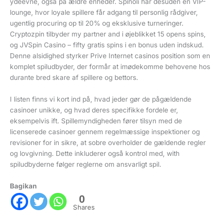
ydeevne, også på ældre enheder. Spinoli har desuden en VIP-
lounge, hvor loyale spillere får adgang til personlig rådgiver,
ugentlig procuring op til 20% og eksklusive turneringer.
Cryptozpin tilbyder my partner and i øjeblikket 15 opens spins,
og JVSpin Casino – fifty gratis spins i en bonus uden indskud.
Denne alsidighed styrker Prive Internet casinos position som en
komplet spiludbyder, der formår at imødekomme behovene hos
durante bred skare af spillere og bettors.
I listen finns vi kort ind på, hvad jeder gør de pågældende
casinoer unikke, og hvad deres specifikke fordele er,
eksempelvis ift. Spillemyndigheden fører tilsyn med de
licenserede casinoer gennem regelmæssige inspektioner og
revisioner for in sikre, at sobre overholder de gældende regler
og lovgivning. Dette inkluderer også kontrol med, with
spiludbyderne følger reglerne om ansvarligt spil.
Bagikan
0
Shares