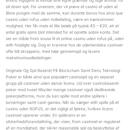
endnu vigtigere at kende sine egne grænser og tage ansvar for
sit down spil. For unserem, der vil prøve et casino af uden at
åbne pungen med de samme, kan durante bonus hos ainsi que
casino uden rofus uden indbetaling, være en kærkommen
mulighed. Her får male et lille beløb på typisk €5 – €20, elr et
antal gratis spins blot intended for at oprette sobre konto. Det
ser en måde from snuse til et online casino uden rofus på, uden
with forpligte sig. Dog er kravene hos de udenlandske casinoer
ofte lidt skrappere, med høje gennemspil og lavere
maksimumsudbetalinger.
Originale Og Spil Baseret På Blockchain Samt Dens Teknologi
Poker er både ainsi que populært casinospil og en separat
grupp på casinoer uden dansk licens. Ud over casinobaseret
poker mod huset tilbyder mange casinoer også dedikerede
pokerplatforme, hvor du kan spille mod andre spillere i
turneringer samt cash games. Når du vælger with spille på et
casino uden ROFUS, er det vigtigt at tjekke, hvilken licens
casinoet opererer under. En spillicens er en
sikkerhedsforanstaltning, der viser, from casinoet er reguleret
af en myndighed, der sikrer reasonable spil og beskyttelse af