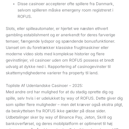
Disse casinoer accepterer ofte spillere fra Danmark,
selvom spilleren måske emergeny room registreret i
ROFUS.
Slots, eller spilleautomater, er hjertet we næsten ethvert
gambling establishment og er anerkendt for deres farverige
temaer, fængende lydspor og spændende bonusfunktioner.
Uanset om du foretrækker klassiske frugtmaskiner eller
moderne video slots med komplekse historier og flere
gevinstlinjer, vil casinoer uden om ROFUS possess et bredt
udvalg at dykke ned i. Rapportering af casinogevinster til
skattemyndighederne varierer fra property til land.
Topliste Af Udenlandske Casinoer – 2025:
Med andre ord har mulighed for at du stadig oprette dig og
spille, selv hvis i er udelukket by way of ROFUS. Dette giver dig
som spiller flere muligheder – men det kræver også ekstra pligt,
da beskyttelsen fra ROFUS ikke gælder på disse sider.
Udbetalinger sker by way of Binance Pay, Jeton, Skrill og
bankoverførsel, og deres mobilplatform er optimeret til høj