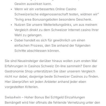
Gewinn auswirken kann.
Wenn wir ein verbessertes Online Casino
Schweizerische eidgenossenschaft testen, widmen wir”
“living area Bonusangeboten besondere Geschenk.
Nutzen Sie unsere Weiterleitungslinks, um aus meinem
Vergleich direkt zu dem Schweizer Internet casino Ihrer
Wahl zu gelangen.
Dabei handelt es sich für gewöhnlich um einen
einfachen Prozess, den Sie anhand der folgenden
Schritte abschliessen können.
Sie sind Neueinsteiger darüber hinaus wollen zum ersten Mal
Erfahrungen in Casinos Schweiz On-line sammeln? Denn der
Gastronomie Shop unterstützen Sie über unserem Vergleich
nicht nur dabei, dasjenige beste Schweizer Casinos zu finden.
Hier überprüfen wir jeden Anbieter anhand jeder eben
vorgestellten Kriterien.
Swiss4win – Hoher Bonus Bei Echtgeld Einzahlungen
Bemängelt wird hier oftmals die fehlende Vernetzung unter den