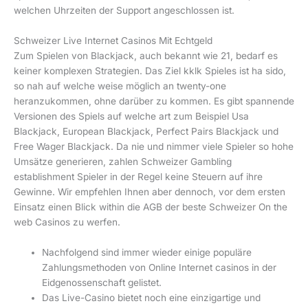
welchen Uhrzeiten der Support angeschlossen ist.
Schweizer Live Internet Casinos Mit Echtgeld
Zum Spielen von Blackjack, auch bekannt wie 21, bedarf es
keiner komplexen Strategien. Das Ziel kklk Spieles ist ha sido,
so nah auf welche weise möglich an twenty-one
heranzukommen, ohne darüber zu kommen. Es gibt spannende
Versionen des Spiels auf welche art zum Beispiel Usa
Blackjack, European Blackjack, Perfect Pairs Blackjack und
Free Wager Blackjack. Da nie und nimmer viele Spieler so hohe
Umsätze generieren, zahlen Schweizer Gambling
establishment Spieler in der Regel keine Steuern auf ihre
Gewinne. Wir empfehlen Ihnen aber dennoch, vor dem ersten
Einsatz einen Blick within die AGB der beste Schweizer On the
web Casinos zu werfen.
Nachfolgend sind immer wieder einige populäre
Zahlungsmethoden von Online Internet casinos in der
Eidgenossenschaft gelistet.
Das Live-Casino bietet noch eine einzigartige und