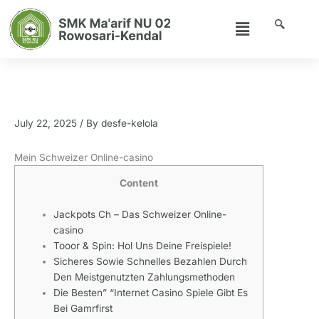
Skip
Menu
to
content
“beste Online Casinos In Der Schweiz
2025
July 22, 2025
/ By
desfe-kelola
Mein Schweizer Online-casino
Content
Jackpots Ch – Das Schweizer Online-
casino
Tooor & Spin: Hol Uns Deine Freispiele!
Sicheres Sowie Schnelles Bezahlen Durch
Den Meistgenutzten Zahlungsmethoden
Die Besten” “Internet Casino Spiele Gibt Es
Bei Gamrfirst