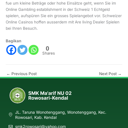
fue um kleine Beträge oder hohe Einsätze geht, wenn Sie im
Online Gambling establishment in der Schweiz 1 Echtgeld
spielen, aufspüren Sie ein grosses Spielangebot vor. Schweizer
Online Casinos hoffen ausserdem mit Are living Dealer Spielen
bei Ihren Besuch.
Bagikan
0
Shares
←
Previous Post
Next Post
→
JL. Taruna Wonotenggang, Wonotenggang, Kec.
Rowosari, Kab. Kendal
smk2rowosari@yahoo.com