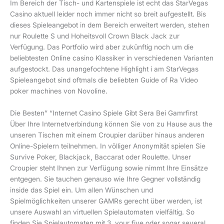
Im Bereich der Tisch- und Kartenspiele ist echt das StarVegas
Casino aktuell leider noch immer nicht so breit aufgestellt. Bis
dieses Spieleangebot in dem Bereich erweitert werden, stehen
nur Roulette S und Hoheitsvoll Crown Black Jack zur
Verfügung. Das Portfolio wird aber zukünftig noch um die
beliebtesten Online casino Klassiker in verschiedenen Varianten
aufgestockt. Das unangefochtene Highlight i am StarVegas
Spieleangebot sind oftmals die beliebten Guide of Ra Video
poker machines von Novoline.
Die Besten” “Internet Casino Spiele Gibt Sera Bei Gamrfirst
Über Ihre Internetverbindung können Sie von zu Hause aus the
unseren Tischen mit einem Croupier darüber hinaus anderen
Online-Spielern teilnehmen. In völliger Anonymität spielen Sie
Survive Poker, Blackjack, Baccarat oder Roulette. Unser
Croupier steht Ihnen zur Verfügung sowie nimmt Ihre Einsätze
entgegen. Sie tauchen genauso wie Ihre Gegner vollständig
inside das Spiel ein. Um allen Wünschen und
Spielmöglichkeiten unserer GAMRs gerecht über werden, ist
unsere Auswahl an virtuellen Spielautomaten vielfältig. So
finden Sie Spielautomaten mit 3, your five oder sogar several