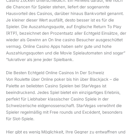
Casino Zocken unterschiedlich. Ein Hinweis darauf, wie hoch
die Chancen für Spieler stehen, liefert der sogenannte
Hausvorteil des Casinos, darüber hinaus Bankvorteil genannt.
Je kleiner dieser Wert ausfällt, desto besser ist es für die
Spieler. Die Auszahlungsquote, auf Englische Return To Play
(RTP), bezeichnet den Prozentsatz aller Echtgeld Einsätze, der
wieder als Gewinn an On line casino Besucher ausgeschüttet
vermag. Online Casino Apps haben sehr gute und hohe
Auszahlungsquoten und die Movie Spielautomaten sind sogar”
“lukrativer als jene jeder Spielbank.
Die Besten Echtgeld Online Casinos In Der Schweiz
Von Roulette über Online poker bis hin über Blackjack – die
Palette an beliebten Casino Spielen bei StarVegas ist
beeindruckend. Jedes Spiel bietet ein einzigartiges Erlebnis,
perfekt für Liebhaber klassischer Casino Spiele in der
Schweizerische eidgenossenschaft. StarVegas verwöhnt die
Spieler regelmäßig mit Free rounds und Excédent, besonders
für Slot-Spiele.
Hier gibt es wenig Möglichkeit, Ihre Gegner zu entwaffnen und