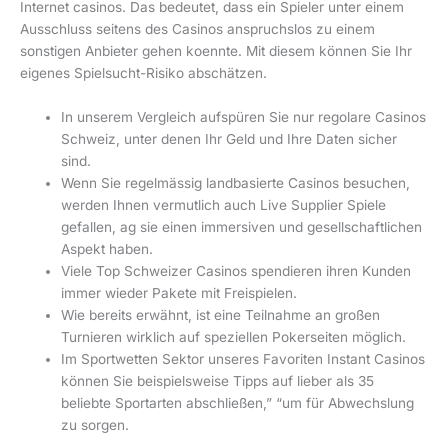
Internet casinos. Das bedeutet, dass ein Spieler unter einem
Ausschluss seitens des Casinos anspruchslos zu einem
sonstigen Anbieter gehen koennte. Mit diesem können Sie Ihr
eigenes Spielsucht-Risiko abschätzen.
In unserem Vergleich aufspüren Sie nur regolare Casinos
Schweiz, unter denen Ihr Geld und Ihre Daten sicher
sind.
Wenn Sie regelmässig landbasierte Casinos besuchen,
werden Ihnen vermutlich auch Live Supplier Spiele
gefallen, ag sie einen immersiven und gesellschaftlichen
Aspekt haben.
Viele Top Schweizer Casinos spendieren ihren Kunden
immer wieder Pakete mit Freispielen.
Wie bereits erwähnt, ist eine Teilnahme an großen
Turnieren wirklich auf speziellen Pokerseiten möglich.
Im Sportwetten Sektor unseres Favoriten Instant Casinos
können Sie beispielsweise Tipps auf lieber als 35
beliebte Sportarten abschließen,” “um für Abwechslung
zu sorgen.