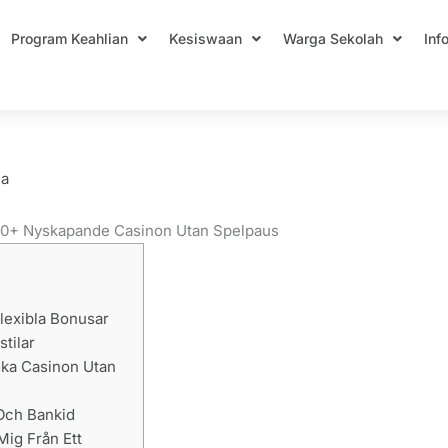
Program Keahlian
Kesiswaan
Warga Sekolah
Inf
ad Av Svensk Licens 2024️casinon 
la
50+ Nyskapande Casinon Utan Spelpaus ️
Flexibla Bonusar
tilar
ska Casinon Utan
Och Bankid
Mig Från Ett