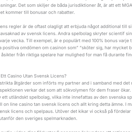
ingar. Det som skiljer de båda jurisdiktioner åt, är att ett MGA 
det kommer till bonusar och rabatter.
s regler är de oftast olagligt att erbjuda något additional till 
 i avsaknad av svensk licens. Andra spelbolag skryter scientif 
 varje vecka. Till exempel, är e populärt med 100% bonus varje t
a positiva omdömen om casinon som” “sköter sig, har mycket 
 åsikter från riktiga spelare har mulighed for man få durante fi
 Ett Casino Utan Svensk Licens?
e strikta åtgärder som införts my partner and i samband med det
inspektionen verkar det som att sökvolymen för dem fraser ökar.
 ett utländskt spelbolag, vilka inte innefattas av den svenska sp
ll on line casino tan svensk licens och allt kring detta ämne. I 
vensk licens och spelpaus. Utöver det kikar vi också på fördelar
n utanför den sveriges spelmarknaden.