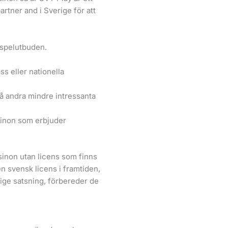
tner and i Sverige för att
 spelutbuden.
ss eller nationella
å andra mindre intressanta
asinon som erbjuder
casinon utan licens som finns
en svensk licens i framtiden,
rige satsning, förbereder de