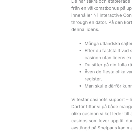
De har säkra och etablerade
från en välkomstbonus på upp 
innehåller N1 Interactive Con
through en dator. På den kort
denna licens.
Många utländska sajter 
Efter du fastställt vad
casinon utan licens exi
Du sitter på din fulla r
Även de flesta olika v
register.
Man skulle därför kunna
Vi testar casinots support – l
Därför tittar vi på både mäng
olika casinon vilket leder till 
casinos som lever upp till du
avstängd på Spelpaus kan man