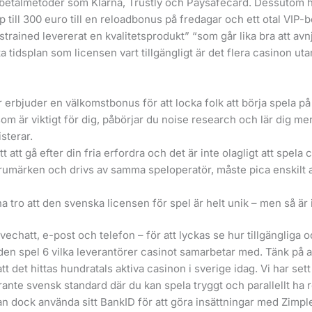
 betalmetoder som Klarna, Trustly och Paysafecard. Dessutom 
till 300 euro till en reloadbonus på fredagar och ett otal VIP-
strained levererat en kvalitetsprodukt” “som går lika bra att a
a tidsplan som licensen vart tillgängligt är det flera casinon ut
erbjuder en välkomstbonus för att locka folk att börja spela på 
 som är viktigt för dig, påbörjar du noise research och lär dig m
sterar.
ätt att gå efter din fria erfordra och det är inte olagligt att spel
arumärken och drivs av samma speloperatör, måste pica enskilt an
 tro att den svenska licensen för spel är helt unik – men så är i
ivechatt, e-post och telefon – för att lyckas se hur tillgängliga
den spel 6 vilka leverantörer casinot samarbetar med. Tänk på at
att det hittas hundratals aktiva casinon i sverige idag. Vi har sett ti
rante svensk standard där du kan spela tryggt och parallellt ha 
 dock använda sitt BankID för att göra insättningar med Zimpl