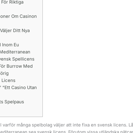
 För Riktiga
sioner Om Casinon
Väljer Ditt Nya
l Inom Eu
 Mediterranean
vensk Spellicens
 För Burrow Med
örig
 Licens
” “Ett Casino Utan
ts Spelpaus
ll varför många spelbolag väljer att inte fixa en svensk licens. Lå
editerranean sea svensk licens. Förutom vissa utländska nätcas