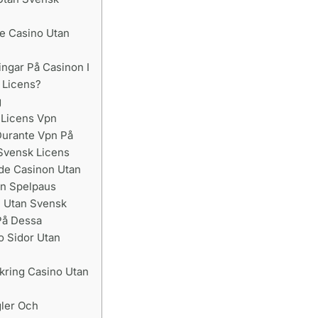
e Casino Utan
ingar På Casinon I
 Licens?
g
 Licens Vpn
urante Vpn På
Svensk Licens
de Casinon Utan
an Spelpaus
n Utan Svensk
 På Dessa
o Sidor Utan
kring Casino Utan
gler Och