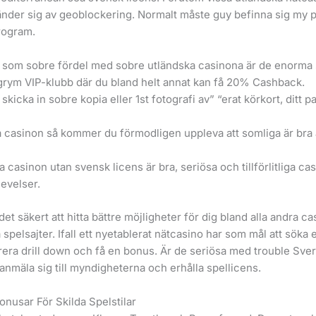
der sig av geoblockering. Normalt måste guy befinna sig my par
program.
som sobre fördel med sobre utländska casinona är de enorma
grym VIP-klubb där du bland helt annat kan få 20% Cashback.
icka in sobre kopia eller 1st fotografi av” “erat körkort, ditt pa
 casinon så kommer du förmodligen uppleva att somliga är bra 
a casinon utan svensk licens är bra, seriösa och tillförlitliga c
levelser.
det säkert att hitta bättre möjligheter för dig bland alla andra 
spelsajter. Ifall ett nyetablerat nätcasino har som mål att söka 
trera drill down och få en bonus. Är de seriösa med trouble Sve
anmäla sig till myndigheterna och erhålla spellicens.
onusar För Skilda Spelstilar