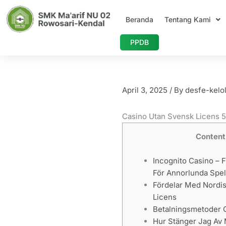
Skip
to
Beranda
Tentang Kami
content
PPDB
Casino I Avsakn
April 3, 2025
/ By
desfe-kelo
Casino Utan Svensk Licens 
Content
Incognito Casino – 
För Annorlunda Spels
Fördelar Med Nordi
Licens
Betalningsmetoder 
Hur Stänger Jag Av 