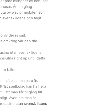
har para mängder av bonusar,
bonusar. Än en gång
vnjuta by way of mobilen som
an svensk licens och tagit
only deras sajt.
era omkring världen där
a casino utan svensk licens.
slutna right up until detta
nte fallet!
 och hjälpsamma para är.
t 1st spelbolag kan ha flera
ll att man får tillgång till
roligt. Även om man är
er
casino utan svensk licens