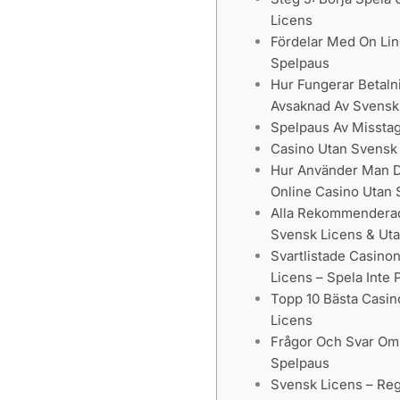
Licens
Fördelar Med On Lin
Spelpaus
Hur Fungerar Betaln
Avsaknad Av Svensk
Spelpaus Av Missta
Casino Utan Svensk
Hur Använder Man D
Online Casino Utan 
Alla Rekommendera
Svensk Licens & Ut
Svartlistade Casino
Licens – Spela Inte
Topp 10 Bästa Casin
Licens
Frågor Och Svar Om
Spelpaus
Svensk Licens – Re