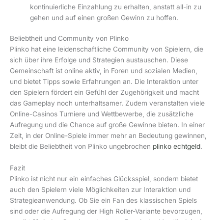
kontinuierliche Einzahlung zu erhalten, anstatt all-in zu
gehen und auf einen großen Gewinn zu hoffen.
Beliebtheit und Community von Plinko
Plinko hat eine leidenschaftliche Community von Spielern, die
sich über ihre Erfolge und Strategien austauschen. Diese
Gemeinschaft ist online aktiv, in Foren und sozialen Medien,
und bietet Tipps sowie Erfahrungen an. Die Interaktion unter
den Spielern fördert ein Gefühl der Zugehörigkeit und macht
das Gameplay noch unterhaltsamer. Zudem veranstalten viele
Online-Casinos Turniere und Wettbewerbe, die zusätzliche
Aufregung und die Chance auf große Gewinne bieten. In einer
Zeit, in der Online-Spiele immer mehr an Bedeutung gewinnen,
bleibt die Beliebtheit von Plinko ungebrochen
plinko echtgeld
.
Fazit
Plinko ist nicht nur ein einfaches Glücksspiel, sondern bietet
auch den Spielern viele Möglichkeiten zur Interaktion und
Strategieanwendung. Ob Sie ein Fan des klassischen Spiels
sind oder die Aufregung der High Roller-Variante bevorzugen,