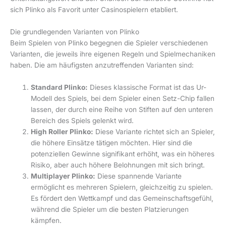
sich Plinko als Favorit unter Casinospielern etabliert.
Die grundlegenden Varianten von Plinko
Beim Spielen von Plinko begegnen die Spieler verschiedenen
Varianten, die jeweils ihre eigenen Regeln und Spielmechaniken
haben. Die am häufigsten anzutreffenden Varianten sind:
Standard Plinko:
Dieses klassische Format ist das Ur-
Modell des Spiels, bei dem Spieler einen Setz-Chip fallen
lassen, der durch eine Reihe von Stiften auf den unteren
Bereich des Spiels gelenkt wird.
High Roller Plinko:
Diese Variante richtet sich an Spieler,
die höhere Einsätze tätigen möchten. Hier sind die
potenziellen Gewinne signifikant erhöht, was ein höheres
Risiko, aber auch höhere Belohnungen mit sich bringt.
Multiplayer Plinko:
Diese spannende Variante
ermöglicht es mehreren Spielern, gleichzeitig zu spielen.
Es fördert den Wettkampf und das Gemeinschaftsgefühl,
während die Spieler um die besten Platzierungen
kämpfen.