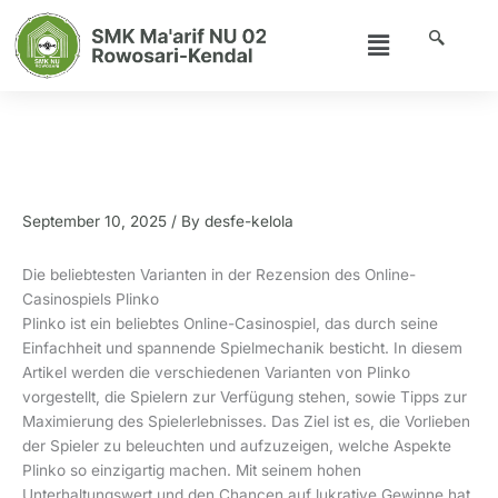
Skip
Menu
to
content
Die beliebtesten Varianten in der
Rezension des Online-Casinospiels
Plinko
September 10, 2025
/ By
desfe-kelola
Die beliebtesten Varianten in der Rezension des Online-
Casinospiels Plinko
Plinko ist ein beliebtes Online-Casinospiel, das durch seine
Einfachheit und spannende Spielmechanik besticht. In diesem
Artikel werden die verschiedenen Varianten von Plinko
vorgestellt, die Spielern zur Verfügung stehen, sowie Tipps zur
Maximierung des Spielerlebnisses. Das Ziel ist es, die Vorlieben
der Spieler zu beleuchten und aufzuzeigen, welche Aspekte
Plinko so einzigartig machen. Mit seinem hohen
Unterhaltungswert und den Chancen auf lukrative Gewinne hat