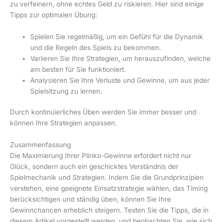
zu verfeinern, ohne echtes Geld zu riskieren. Hier sind einige
Tipps zur optimalen Übung:
Spielen Sie regelmäßig, um ein Gefühl für die Dynamik
und die Regeln des Spiels zu bekommen.
Variieren Sie Ihre Strategien, um herauszufinden, welche
am besten für Sie funktioniert.
Analysieren Sie Ihre Verluste und Gewinne, um aus jeder
Spielsitzung zu lernen.
Durch kontinuierliches Üben werden Sie immer besser und
können Ihre Strategien anpassen.
Zusammenfassung
Die Maximierung Ihrer Plinko-Gewinne erfordert nicht nur
Glück, sondern auch ein geschicktes Verständnis der
Spielmechanik und Strategien. Indem Sie die Grundprinzipien
verstehen, eine geeignete Einsatzstrategie wählen, das Timing
berücksichtigen und ständig üben, können Sie Ihre
Gewinnchancen erheblich steigern. Testen Sie die Tipps, die in
diesem Artikel vorgestellt werden, und beobachten Sie, wie sich