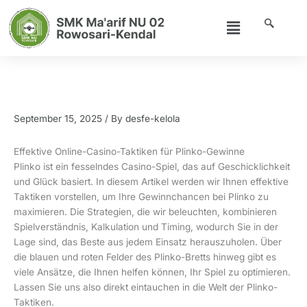
Skip
Menu
to
content
Effektive Online-Casino-Taktiken für
Plinko-Gewinne
September 15, 2025
/ By
desfe-kelola
Effektive Online-Casino-Taktiken für Plinko-Gewinne
Plinko ist ein fesselndes Casino-Spiel, das auf Geschicklichkeit
und Glück basiert. In diesem Artikel werden wir Ihnen effektive
Taktiken vorstellen, um Ihre Gewinnchancen bei Plinko zu
maximieren. Die Strategien, die wir beleuchten, kombinieren
Spielverständnis, Kalkulation und Timing, wodurch Sie in der
Lage sind, das Beste aus jedem Einsatz herauszuholen. Über
die blauen und roten Felder des Plinko-Bretts hinweg gibt es
viele Ansätze, die Ihnen helfen können, Ihr Spiel zu optimieren.
Lassen Sie uns also direkt eintauchen in die Welt der Plinko-
Taktiken.