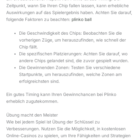
Zeitpunkt, wann Sie Ihren Chip fallen lassen, kann erhebliche
Auswirkungen auf das Spielergebnis haben. Achten Sie darauf,
folgende Faktoren zu beachten:
plinko ball
Die Geschwindigkeit des Chips: Beobachten Sie die
vorherigen Züge, um herauszufinden, wie schnell der
Chip fällt.
Die spezifischen Platzierungen: Achten Sie darauf, wo
andere Chips gelandet sind, die zuvor gespielt wurden.
Die Gewinnenden Zonen: Testen Sie verschiedene
Startpunkte, um herauszufinden, welche Zonen am
erfolgreichsten sind.
Ein gutes Timing kann Ihren Gewinnchancen bei Plinko
erheblich zugutekommen.
Übung macht den Meister
Wie bei jedem Spiel ist Übung der Schlüssel zu
Verbesserungen. Nutzen Sie die Möglichkeit, in kostenlosen
Online-Casinos zu spielen, um Ihre Fähigkeiten und Strategien