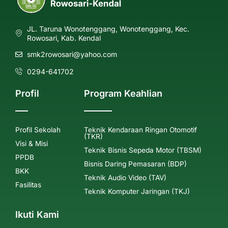
JL. Taruna Wonotenggang, Wonotenggang, Kec.
Rowosari, Kab. Kendal
smk2rowosari@yahoo.com
0294-641702
Profil
Program Keahlian
Profil Sekolah
Teknik Kendaraan Ringan Otomotif
(TKR)
Visi & Misi
Teknik Bisnis Sepeda Motor (TBSM)
PPDB
Bisnis Daring Pemasaran (BDP)
BKK
Teknik Audio Video (TAV)
Fasilitas
Teknik Komputer Jaringan (TKJ)
Ikuti Kami