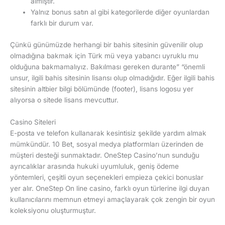
almıştır.
Yalnız bonus satın al gibi kategorilerde diğer oyunlardan
farklı bir durum var.
Çünkü günümüzde herhangi bir bahis sitesinin güvenilir olup
olmadığına bakmak için Türk mü veya yabancı uyruklu mu
olduğuna bakmamalıyız. Bakılması gereken durante” “önemli
unsur, ilgili bahis sitesinin lisansı olup olmadığıdır. Eğer ilgili bahis
sitesinin altbier bilgi bölümünde (footer), lisans logosu yer
alıyorsa o sitede lisans mevcuttur.
Casino Siteleri
E-posta ve telefon kullanarak kesintisiz şekilde yardım almak
mümkündür. 10 Bet, sosyal medya platformları üzerinden de
müşteri desteği sunmaktadır. OneStep Casino’nun sunduğu
ayrıcalıklar arasında hukuki uyumluluk, geniş ödeme
yöntemleri, çeşitli oyun seçenekleri empieza çekici bonuslar
yer alır. OneStep On line casino, farklı oyun türlerine ilgi duyan
kullanıcılarını memnun etmeyi amaçlayarak çok zengin bir oyun
koleksiyonu oluşturmuştur.