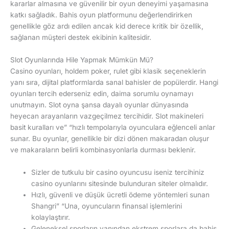
kararlar almasına ve güvenilir bir oyun deneyimi yaşamasına
katkı sağladık. Bahis oyun platformunu değerlendirirken
genellikle göz ardı edilen ancak kid derece kritik bir özellik,
sağlanan müşteri destek ekibinin kalitesidir.
Slot Oyunlarında Hile Yapmak Mümkün Mü?
Casino oyunları, holdem poker, rulet gibi klasik seçeneklerin
yanı sıra, dijital platformlarda sanal bahisler de popülerdir. Hangi
oyunları tercih ederseniz edin, daima sorumlu oynamayı
unutmayın. Slot oyna şansa dayalı oyunlar dünyasında
heyecan arayanların vazgeçilmez tercihidir. Slot makineleri
basit kuralları ve” “hızlı tempolarıyla oyunculara eğlenceli anlar
sunar. Bu oyunlar, genellikle bir dizi dönen makaradan oluşur
ve makaraların belirli kombinasyonlarla durması beklenir.
Sizler de tutkulu bir casino oyuncusu iseniz tercihiniz
casino oyunlarını sitesinde bulunduran siteler olmalıdır.
Hızlı, güvenli ve düşük ücretli ödeme yöntemleri sunan
Shangri” “Una, oyuncuların finansal işlemlerini
kolaylaştırır.
Geleneksel sporların yanından ekstrem sporlara da bahis