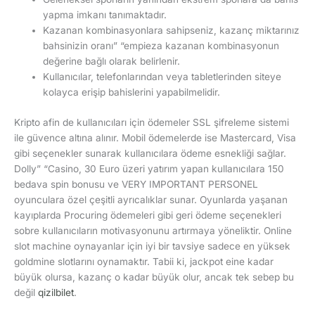
yapma imkanı tanımaktadır.
Kazanan kombinasyonlara sahipseniz, kazanç miktarınız
bahsinizin oranı” “empieza kazanan kombinasyonun
değerine bağlı olarak belirlenir.
Kullanıcılar, telefonlarından veya tabletlerinden siteye
kolayca erişip bahislerini yapabilmelidir.
Kripto afin de kullanıcıları için ödemeler SSL şifreleme sistemi
ile güvence altına alınır. Mobil ödemelerde ise Mastercard, Visa
gibi seçenekler sunarak kullanıcılara ödeme esnekliği sağlar.
Dolly” “Casino, 30 Euro üzeri yatırım yapan kullanıcılara 150
bedava spin bonusu ve VERY IMPORTANT PERSONEL
oyunculara özel çeşitli ayrıcalıklar sunar. Oyunlarda yaşanan
kayıplarda Procuring ödemeleri gibi geri ödeme seçenekleri
sobre kullanıcıların motivasyonunu artırmaya yöneliktir. Online
slot machine oynayanlar için iyi bir tavsiye sadece en yüksek
goldmine slotlarını oynamaktır. Tabii ki, jackpot eine kadar
büyük olursa, kazanç o kadar büyük olur, ancak tek sebep bu
değil
qizilbilet
.