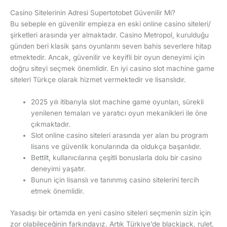
Casino Sitelerinin Adresi Supertotobet Güvenilir Mi?
Bu sebeple en güvenilir empieza en eski online casino siteleri/
şirketleri arasında yer almaktadır. Casino Metropol, kurulduğu
günden beri klasik şans oyunlarını seven bahis severlere hitap
etmektedir. Ancak, güvenilir ve keyifli bir oyun deneyimi için
doğru siteyi seçmek önemlidir. En iyi casino slot machine game
siteleri Türkçe olarak hizmet vermektedir ve lisanslıdır.
2025 yılı itibarıyla slot machine game oyunları, sürekli
yenilenen temaları ve yaratıcı oyun mekanikleri ile öne
çıkmaktadır.
Slot online casino siteleri arasında yer alan bu program
lisans ve güvenlik konularında da oldukça başarılıdır.
Bettilt, kullanıcılarına çeşitli bonuslarla dolu bir casino
deneyimi yaşatır.
Bunun için lisanslı ve tanınmış casino sitelerini tercih
etmek önemlidir.
Yasadışı bir ortamda en yeni casino siteleri seçmenin sizin için
zor olabileceğinin farkındayız. Artık Türkiye’de blackjack, rulet,