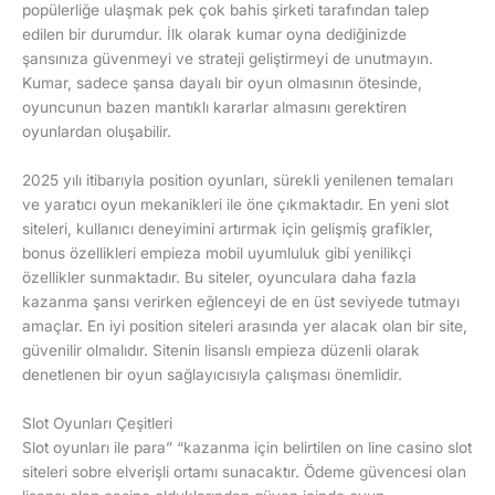
popülerliğe ulaşmak pek çok bahis şirketi tarafından talep
edilen bir durumdur. İlk olarak kumar oyna dediğinizde
şansınıza güvenmeyi ve strateji geliştirmeyi de unutmayın.
Kumar, sadece şansa dayalı bir oyun olmasının ötesinde,
oyuncunun bazen mantıklı kararlar almasını gerektiren
oyunlardan oluşabilir.
2025 yılı itibarıyla position oyunları, sürekli yenilenen temaları
ve yaratıcı oyun mekanikleri ile öne çıkmaktadır. En yeni slot
siteleri, kullanıcı deneyimini artırmak için gelişmiş grafikler,
bonus özellikleri empieza mobil uyumluluk gibi yenilikçi
özellikler sunmaktadır. Bu siteler, oyunculara daha fazla
kazanma şansı verirken eğlenceyi de en üst seviyede tutmayı
amaçlar. En iyi position siteleri arasında yer alacak olan bir site,
güvenilir olmalıdır. Sitenin lisanslı empieza düzenli olarak
denetlenen bir oyun sağlayıcısıyla çalışması önemlidir.
Slot Oyunları Çeşitleri
Slot oyunları ile para” “kazanma için belirtilen on line casino slot
siteleri sobre elverişli ortamı sunacaktır. Ödeme güvencesi olan