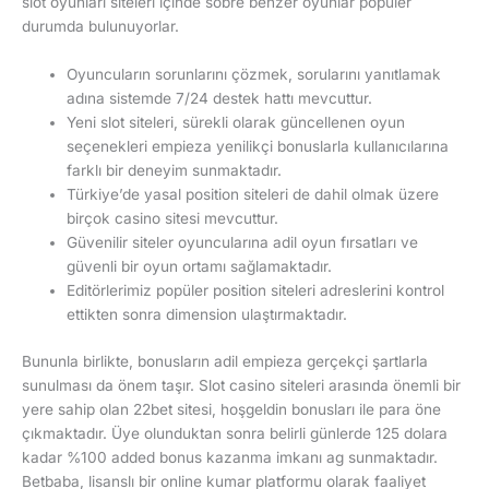
slot oyunları siteleri içinde sobre benzer oyunlar popüler
durumda bulunuyorlar.
Oyuncuların sorunlarını çözmek, sorularını yanıtlamak
adına sistemde 7/24 destek hattı mevcuttur.
Yeni slot siteleri, sürekli olarak güncellenen oyun
seçenekleri empieza yenilikçi bonuslarla kullanıcılarına
farklı bir deneyim sunmaktadır.
Türkiye’de yasal position siteleri de dahil olmak üzere
birçok casino sitesi mevcuttur.
Güvenilir siteler oyuncularına adil oyun fırsatları ve
güvenli bir oyun ortamı sağlamaktadır.
Editörlerimiz popüler position siteleri adreslerini kontrol
ettikten sonra dimension ulaştırmaktadır.
Bununla birlikte, bonusların adil empieza gerçekçi şartlarla
sunulması da önem taşır. Slot casino siteleri arasında önemli bir
yere sahip olan 22bet sitesi, hoşgeldin bonusları ile para öne
çıkmaktadır. Üye olunduktan sonra belirli günlerde 125 dolara
kadar %100 added bonus kazanma imkanı ag sunmaktadır.
Betbaba, lisanslı bir online kumar platformu olarak faaliyet