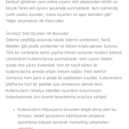
faaliyet gösteren yeni online casino slot sitelerinden biridir ve
birçok farklı slot oyunu seçeneği sunmaktadır. Aynı zamanda,
canlı casino oyunları, masa oyunları ve spor bahisleri gibi”
“diğer seçenekler de mevcuttur.
Ücretsiz Slot Oyunları Ve Bonuslar
Ödeme çeşitliliği arasında klasik ödeme yöntemleri, Skrill,
Neteller gibi pratik yöntemler ve bilinen kripto paralar bulunur.
Tüm bu varlıklarla bahis yapma imkanı sunarak modern ödeme
çözümlerini kullanıcılarına sunmaktadır. Slot casino siteleri
içinde öne çıkan Sultanbet, hızlı bir kayıt süreci ile
kullanıcılarına anında erişim imkanı sağlar. Hem telefon
numarası hem para e-posta ile yapılabilen kayıtlar, kullanıcıların
platforma hızlı bir şekilde üye olmalarına olanak tanır.
Kullanıcıların rahatça istenilen oyunların bulunmasını
kolaylaştırmak için özenle tasarlanmış arayüze sahiptir.
Kullanıcıların ihtiyaçlarını önceden tespit etmiş olan bu
firmalar, hedef pazarlarını belirleyerek empieza
pazarlama bütçesi ayırarak marketing çalışmaları
yaparlar.