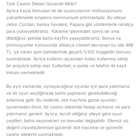
Türk Casino Siteleri Güvenilir Midir?
Ayrıca kayıp bonusları ile de oyuncularının motivasyonunu
yükseltmekte empieza memnuniyeti artırmaktadır. Bu siteye
Jeton Cüzdan, banka havalesi, Papara gibi yöntemlerle rahatça
para yükleyebilirsiniz. Yükleme işleminden sonra de uma
dilediğiniz şekilde bahis keyfini yaşayabilirsiniz. Bonus ve
promosyonlar konusunda oldukça cömert davranan bu site 888
TL ‘ye varan spor bahislerinde geçerli %100 hoşgeldin bonusu
sunmaktadır. Ayrıca kullanıcı açısından kolay kullanıma sahip
bir arayüze sahip olan Sultanbet, e-posta ve telefon ile kayıt
imkanı vermektedir.
Bu aynı zamanda, oynayacağınız oyunlar için para yatırmanız
ve bir oyun seçtiğinizde bahis yapmanız gerekebileceği
anlamına gelir. Bu nedenle, slot machine game oyunları
oynamadan önce, bir casino sitesinde hesap açmanız ve para
yatırmanız gerekir. Ayrıca, tercih ettiğiniz siteye göre oyun
çeşitleri, bahis seçenekleri ve bonuslar değişebilir. Sitemiz siz
değerli ziyaretçilerimize güvenilir slot machine ve güvenilir
casino sitelerini sunmaktadır.