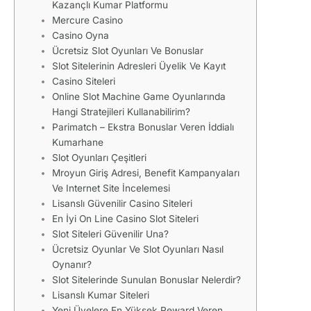
Kazançlı Kumar Platformu
Mercure Casino
Casino Oyna
Ücretsiz Slot Oyunları Ve Bonuslar
Slot Sitelerinin Adresleri Üyelik Ve Kayıt
Casino Siteleri
Online Slot Machine Game Oyunlarında
Hangi Stratejileri Kullanabilirim?
Parimatch – Ekstra Bonuslar Veren İddialı
Kumarhane
Slot Oyunları Çeşitleri
Mroyun Giriş Adresi, Benefit Kampanyaları
Ve Internet Site İncelemesi
Lisanslı Güvenilir Casino Siteleri
En İyi On Line Casino Slot Siteleri
Slot Siteleri Güvenilir Una?
Ücretsiz Oyunlar Ve Slot Oyunları Nasıl
Oynanır?
Slot Sitelerinde Sunulan Bonuslar Nelerdir?
Lisanslı Kumar Siteleri
Yeni Üyelere En Yüksek Reward Veren