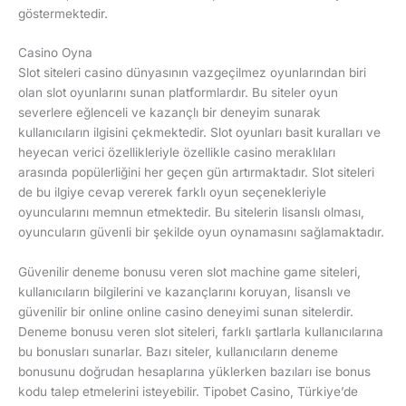
göstermektedir.
Casino Oyna
Slot siteleri casino dünyasının vazgeçilmez oyunlarından biri
olan slot oyunlarını sunan platformlardır. Bu siteler oyun
severlere eğlenceli ve kazançlı bir deneyim sunarak
kullanıcıların ilgisini çekmektedir. Slot oyunları basit kuralları ve
heyecan verici özellikleriyle özellikle casino meraklıları
arasında popülerliğini her geçen gün artırmaktadır. Slot siteleri
de bu ilgiye cevap vererek farklı oyun seçenekleriyle
oyuncularını memnun etmektedir. Bu sitelerin lisanslı olması,
oyuncuların güvenli bir şekilde oyun oynamasını sağlamaktadır.
Güvenilir deneme bonusu veren slot machine game siteleri,
kullanıcıların bilgilerini ve kazançlarını koruyan, lisanslı ve
güvenilir bir online online casino deneyimi sunan sitelerdir.
Deneme bonusu veren slot siteleri, farklı şartlarla kullanıcılarına
bu bonusları sunarlar. Bazı siteler, kullanıcıların deneme
bonusunu doğrudan hesaplarına yüklerken bazıları ise bonus
kodu talep etmelerini isteyebilir. Tipobet Casino, Türkiye’de