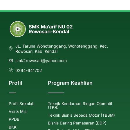
JL. Taruna Wonotenggang, Wonotenggang, Kec.
Rowosari, Kab. Kendal
smk2rowosari@yahoo.com
0294-641702
Profil
Program Keahlian
Profil Sekolah
Teknik Kendaraan Ringan Otomotif
(TKR)
Visi & Misi
Teknik Bisnis Sepeda Motor (TBSM)
PPDB
Bisnis Daring Pemasaran (BDP)
BKK