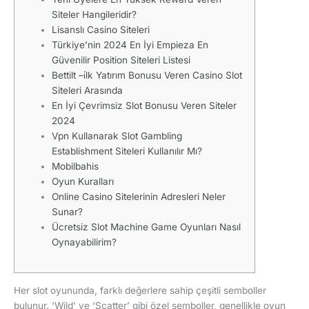
Siteler Hangileridir?
Lisanslı Casino Siteleri
Türkiye’nin 2024 En İyi Empieza En
Güvenilir Position Siteleri Listesi
Bettilt –i̇lk Yatırım Bonusu Veren Casino Slot
Siteleri Arasında
En İyi Çevrimsiz Slot Bonusu Veren Siteler
2024
Vpn Kullanarak Slot Gambling
Establishment Siteleri Kullanılır Mı?
Mobilbahis
Oyun Kuralları
Online Casino Sitelerinin Adresleri Neler
Sunar?
Ücretsiz Slot Machine Game Oyunları Nasıl
Oynayabilirim?
Her slot oyununda, farklı değerlere sahip çeşitli semboller
bulunur. ‘Wild’ ve ‘Scatter’ gibi özel semboller, genellikle oyun