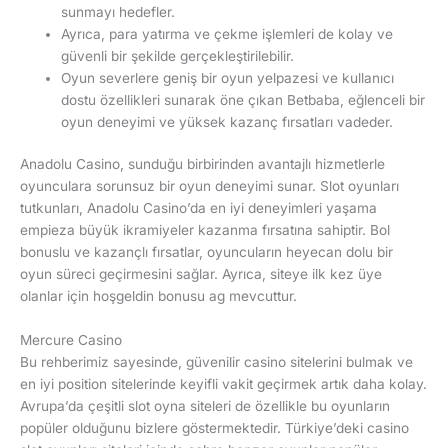
sunmayı hedefler.
Ayrıca, para yatırma ve çekme işlemleri de kolay ve
güvenli bir şekilde gerçekleştirilebilir.
Oyun severlere geniş bir oyun yelpazesi ve kullanıcı
dostu özellikleri sunarak öne çıkan Betbaba, eğlenceli bir
oyun deneyimi ve yüksek kazanç fırsatları vadeder.
Anadolu Casino, sunduğu birbirinden avantajlı hizmetlerle
oyunculara sorunsuz bir oyun deneyimi sunar. Slot oyunları
tutkunları, Anadolu Casino’da en iyi deneyimleri yaşama
empieza büyük ikramiyeler kazanma fırsatına sahiptir. Bol
bonuslu ve kazançlı fırsatlar, oyuncuların heyecan dolu bir
oyun süreci geçirmesini sağlar. Ayrıca, siteye ilk kez üye
olanlar için hoşgeldin bonusu ag mevcuttur.
Mercure Casino
Bu rehberimiz sayesinde, güvenilir casino sitelerini bulmak ve
en iyi position sitelerinde keyifli vakit geçirmek artık daha kolay.
Avrupa’da çeşitli slot oyna siteleri de özellikle bu oyunların
popüler olduğunu bizlere göstermektedir. Türkiye’deki casino