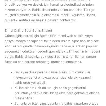
öncelik veriyor ve destek için [email protected] adresinden
hizmet veriyoruz. Bahis sitelerinde verilen bonuslar, Türkçe
müşteri hizmetlerinin olup olmaması, mobil uygulama, lisans,
güvenlik sertifikaları başlıca bakılan noktalardır.
En Iyi Online Spor Bahis Siteleri
Güncel giriş adresi için Betmaks’ın resmi web sitesini veya
sosyal medya hesaplarını takip edebilirsiniz. Spor bahisleri söz
konusu olduğunda, balompié günümüzde açık ara en popüler
seçenektir, çünkü en değerli spor olarak bilinmesinin bir nedeni
vardır. Bahis şirketimiz, çok çeşitli bahis türleri ile her zaman
futbolda son derece rekabetçi oranlar sunmaktadır.
Deneyim düzeyleri ne olursa olsun, tüm oyuncular
heyecan verici empieza potansiyel olarak kazançlı
bahislerde yer alabilir.
Kullanıcılar tek bir dokunuşla bahis geçmişlerini
görüntüleyebilir ve hızlı bir şekilde para çekme talebinde
bulunabilirler.
Bununla birlikte, şans oyunlarına bahis yaparken ortaya