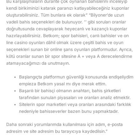
Bu karşılaşmaların durante çok oynanan bahislerini inceleyip
kendi birikiminizi katarak paranızı katlayabileceğiniz kuponlar
oluşturabilirsiniz. Tüm bunlara ek olarak” “Bilyoner’de uzun
vadeli bahis seçenekleri de bulunuyor. ’’ gibi soruları oranlar
doğrultusunda cevaplayarak heyecanlı ve kazançlı kuponlar
hazırlayabilirsiniz. Betkom; spor bahisleri, canlı bahisler ve on
line casino oyunları dâhil olmak üzere çeşitli bahis ve oyun
seçenekleri sunan bir online şans oyunları platformudur. Ayrıca,
kötü oranlar sunan bir spor sitesine A + veya A derecelendirme
atamayacağımızı da unutmayın.
Başlangıçta platformun güvenliği konusunda endişeliydim
empieza Betkom yasal mı diye merak ettim.
Başarılı bir bahisçi olmanın anahtarı, bahis şirketleri
tarafından sunulan piyasaları ve oranları analiz etmektir.
Sitelerin spor marketleri veya oranları arasındaki farklılık
nedeniyle bahisseverler bazen bunu yapmaktadır.
Daha sonraki yorumlarımda kullanılması için adım, e-posta
adresim ve site adresim bu tarayıcıya kaydedilsin.”