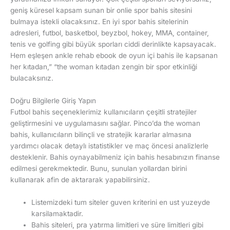
geniş küresel kapsam sunan bir onlie spor bahis sitesini
bulmaya istekli olacaksınız. En iyi spor bahis sitelerinin
adresleri, futbol, ​​basketbol, ​​beyzbol, hokey, MMA, container,
tenis ve golfing gibi büyük sporları ciddi derinlikte kapsayacak.
Hem eşleşen ankle rehab ebook de oyun içi bahis ile kapsanan
her kıtadan,” “the woman kıtadan zengin bir spor etkinliği
bulacaksınız.
Doğru Bilgilerle Giriş Yapın
Futbol bahis seçeneklerimiz kullanıcıların çeşitli stratejiler
geliştirmesini ve uygulamasını sağlar. Pinco’da the woman
bahis, kullanıcıların bilinçli ve stratejik kararlar almasına
yardımcı olacak detaylı istatistikler ve maç öncesi analizlerle
desteklenir. Bahis oynayabilmeniz için bahis hesabınızın finanse
edilmesi gerekmektedir. Bunu, sunulan yollardan birini
kullanarak afin de aktararak yapabilirsiniz.
Listemizdeki tum siteler guven kriterini en ust yuzeyde
karsilamaktadir.
Bahis siteleri, pra yatırma limitleri ve süre limitleri gibi