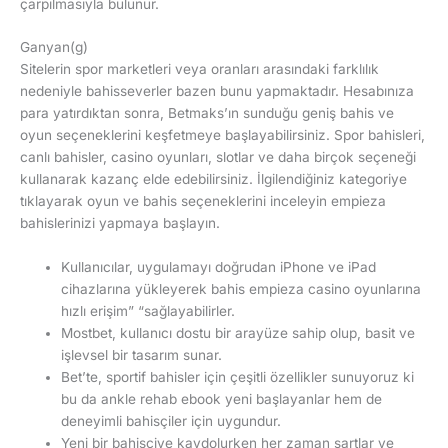
çarpılmasıyla bulunur.
Ganyan(g)
Sitelerin spor marketleri veya oranları arasındaki farklılık
nedeniyle bahisseverler bazen bunu yapmaktadır. Hesabınıza
para yatırdıktan sonra, Betmaks’ın sunduğu geniş bahis ve
oyun seçeneklerini keşfetmeye başlayabilirsiniz. Spor bahisleri,
canlı bahisler, casino oyunları, slotlar ve daha birçok seçeneği
kullanarak kazanç elde edebilirsiniz. İlgilendiğiniz kategoriye
tıklayarak oyun ve bahis seçeneklerini inceleyin empieza
bahislerinizi yapmaya başlayın.
Kullanıcılar, uygulamayı doğrudan iPhone ve iPad
cihazlarına yükleyerek bahis empieza casino oyunlarına
hızlı erişim” “sağlayabilirler.
Mostbet, kullanıcı dostu bir arayüze sahip olup, basit ve
işlevsel bir tasarım sunar.
Bet’te, sportif bahisler için çeşitli özellikler sunuyoruz ki
bu da ankle rehab ebook yeni başlayanlar hem de
deneyimli bahisçiler için uygundur.
Yeni bir bahisçiye kaydolurken her zaman şartlar ve