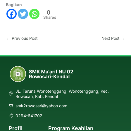
Bagikan
0
Shares
←
Previous Post
Next Post
→
JL. Taruna Wonotenggang, Wonotenggang, Kec.
Rowosari, Kab. Kendal
smk2rowosari@yahoo.com
0294-641702
Profil
Program Keahlian