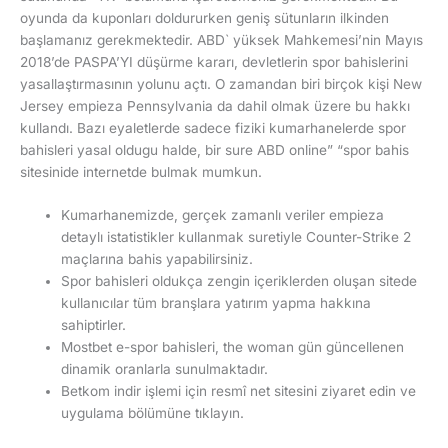
oyunda da kuponları doldururken geniş sütunların ilkinden
başlamanız gerekmektedir. ABD` yüksek Mahkemesi’nin Mayıs
2018’de PASPA’YI düşürme kararı, devletlerin spor bahislerini
yasallaştırmasının yolunu açtı. O zamandan biri birçok kişi New
Jersey empieza Pennsylvania da dahil olmak üzere bu hakkı
kullandı. Bazı eyaletlerde sadece fiziki kumarhanelerde spor
bahisleri yasal oldugu halde, bir sure ABD online” “spor bahis
sitesinide internetde bulmak mumkun.
Kumarhanemizde, gerçek zamanlı veriler empieza
detaylı istatistikler kullanmak suretiyle Counter-Strike 2
maçlarına bahis yapabilirsiniz.
Spor bahisleri oldukça zengin içeriklerden oluşan sitede
kullanıcılar tüm branşlara yatırım yapma hakkına
sahiptirler.
Mostbet e-spor bahisleri, the woman gün güncellenen
dinamik oranlarla sunulmaktadır.
Betkom indir işlemi için resmî net sitesini ziyaret edin ve
uygulama bölümüne tıklayın.