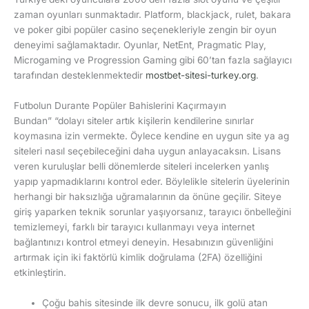
zaman oyunları sunmaktadır. Platform, blackjack, rulet, bakara
ve poker gibi popüler casino seçenekleriyle zengin bir oyun
deneyimi sağlamaktadır. Oyunlar, NetEnt, Pragmatic Play,
Microgaming ve Progression Gaming gibi 60’tan fazla sağlayıcı
tarafından desteklenmektedir
mostbet-sitesi-turkey.org
.
Futbolun Durante Popüler Bahislerini Kaçırmayın
Bundan” “dolayı siteler artık kişilerin kendilerine sınırlar
koymasına izin vermekte. Öylece kendine en uygun site ya ag
siteleri nasıl seçebileceğini daha uygun anlayacaksın. Lisans
veren kuruluşlar belli dönemlerde siteleri incelerken yanlış
yapıp yapmadıklarını kontrol eder. Böylelikle sitelerin üyelerinin
herhangi bir haksızlığa uğramalarının da önüne geçilir. Siteye
giriş yaparken teknik sorunlar yaşıyorsanız, tarayıcı önbelleğini
temizlemeyi, farklı bir tarayıcı kullanmayı veya internet
bağlantınızı kontrol etmeyi deneyin. Hesabınızın güvenliğini
artırmak için iki faktörlü kimlik doğrulama (2FA) özelliğini
etkinleştirin.
Çoğu bahis sitesinde ilk devre sonucu, ilk golü atan