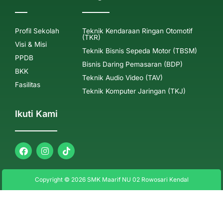
Profil Sekolah
Teknik Kendaraan Ringan Otomotif
(TKR)
Visi & Misi
Teknik Bisnis Sepeda Motor (TBSM)
PPDB
Bisnis Daring Pemasaran (BDP)
BKK
Teknik Audio Video (TAV)
Fasilitas
Teknik Komputer Jaringan (TKJ)
Ikuti Kami
F
I
a
n
c
s
e
t
b
a
Copyright © 2026 SMK Maarif NU 02 Rowosari Kendal
o
g
o
r
k
a
m