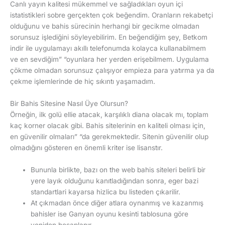
Canlı yayın kalitesi mükemmel ve sağladıkları oyun içi
istatistikleri sobre gerçekten çok beğendim. Oranların rekabetçi
olduğunu ve bahis sürecinin herhangi bir gecikme olmadan
sorunsuz işlediğini söyleyebilirim. En beğendiğim şey, Betkom
indir ile uygulamayı akıllı telefonumda kolayca kullanabilmem
ve en sevdiğim” “oyunlara her yerden erişebilmem. Uygulama
çökme olmadan sorunsuz çalışıyor empieza para yatırma ya da
çekme işlemlerinde de hiç sıkıntı yaşamadım.
Bir Bahis Sitesine Nasıl Üye Olursun?
Örneğin, ilk golü ellie atacak, karşılıklı diana olacak mı, toplam
kaç korner olacak gibi. Bahis sitelerinin en kaliteli olması için,
en güvenilir olmaları” “da gerekmektedir. Sitenin güvenilir olup
olmadığını gösteren en önemli kriter ise lisanstır.
Bununla birlikte, bazı on the web bahis siteleri belirli bir
yere layık olduğunu kanıtladığından sonra, eger bazi
standartlari kayarsa hizlica bu listeden çıkarilir.
At çıkmadan önce diğer atlara oynanmış ve kazanmış
bahisler ise Ganyan oyunu kesinti tablosuna göre
yeniden hesaplanır.