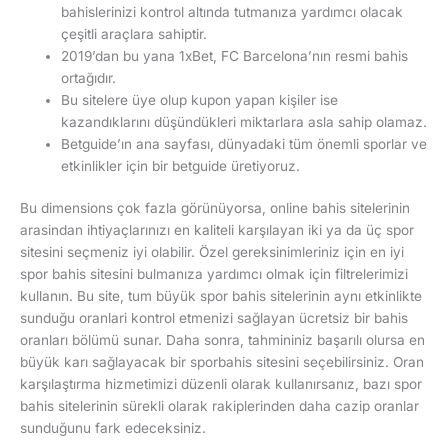
bahislerinizi kontrol altında tutmanıza yardımcı olacak
çeşitli araçlara sahiptir.
2019’dan bu yana 1xBet, FC Barcelona’nın resmi bahis
ortağıdır.
Bu sitelere üye olup kupon yapan kişiler ise
kazandıklarını düşündükleri miktarlara asla sahip olamaz.
Betguide’ın ana sayfası, dünyadaki tüm önemli sporlar ve
etkinlikler için bir betguide üretiyoruz.
Bu dimensions çok fazla görünüyorsa, online bahis sitelerinin
arasindan ihtiyaçlarınızı en kaliteli karşılayan iki ya da üç spor
sitesini seçmeniz iyi olabilir. Özel gereksinimleriniz için en iyi
spor bahis sitesini bulmanıza yardımcı olmak için filtrelerimizi
kullanın. Bu site, tum büyük spor bahis sitelerinin aynı etkinlikte
sunduğu oranlari kontrol etmenizi sağlayan ücretsiz bir bahis
oranları bölümü sunar. Daha sonra, tahmininiz başarılı olursa en
büyük karı sağlayacak bir sporbahis sitesini seçebilirsiniz. Oran
karşılaştırma hizmetimizi düzenli olarak kullanırsanız, bazı spor
bahis sitelerinin sürekli olarak rakiplerinden daha cazip oranlar
sunduğunu fark edeceksiniz.