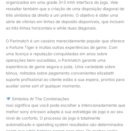
organizados em uma grade 3×3 mhh interface do jogo. Vale
ressaltar também que a criação de uma disposição diagonal de
três símbolos dá direito a um prêmio. O objetivo é obter uma
série de vitórias em linhas de deposito disponíveis, que incluem
as três linhas horizontais e while duas diagonais.
O Parimatch é um cassino merecidamente popular que oferece
o Fortune Tiger e muitas outras experiências de game. Com
uma licença e reputação conquistadas em anos sobre
operações bem-sucedidas, o Parimatch garante uma
experiência de game segura e justa. Uma variedade sobre
bônus, métodos sobre pagamento convenientes elizabeth
suporte profissional ao cliente estão à sua espera, prontos para
auxiliar some sort of qualquer momento.
Símbolos At The Combinações
Isso significa que você pode escolher a intencionadamente que
melhor sony ericsson adapta à sua estratégia de jogo e ao seu
nível de conforto. O processo do jogo é totalmente
automatizado e operating system resultados são determinados
assim que while bobinas param para girar. Os ganhos serão