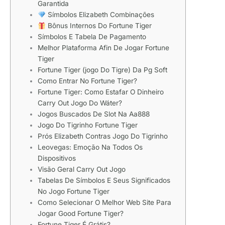
Garantida
Símbolos Elizabeth Combinações
Bônus Internos Do Fortune Tiger
Símbolos E Tabela De Pagamento
Melhor Plataforma Afin De Jogar Fortune
Tiger
Fortune Tiger (jogo Do Tigre) Da Pg Soft
Como Entrar No Fortune Tiger​?
Fortune Tiger: Como Estafar O Dinheiro
Carry Out Jogo Do Wáter?
Jogos Buscados De Slot Na Aa888
Jogo Do Tigrinho Fortune Tiger
Prós Elizabeth Contras Jogo Do Tigrinho
Leovegas: Emoção Na Todos Os
Dispositivos
Visão Geral Carry Out Jogo
Tabelas De Símbolos E Seus Significados
No Jogo Fortune Tiger
Como Selecionar O Melhor Web Site Para
Jogar Good Fortune Tiger?
Fortune Tiger É Grátis?