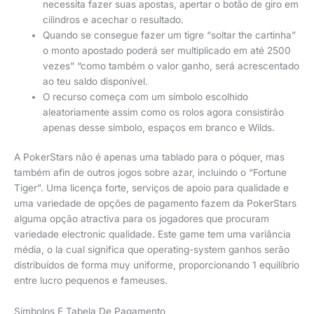
necessita fazer suas apostas, apertar o botão de giro em
cilindros e acechar o resultado.
Quando se consegue fazer um tigre “soltar the cartinha”
o monto apostado poderá ser multiplicado em até 2500
vezes” “como também o valor ganho, será acrescentado
ao teu saldo disponível.
O recurso começa com um símbolo escolhido
aleatoriamente assim como os rolos agora consistirão
apenas desse símbolo, espaços em branco e Wilds.
A PokerStars não é apenas uma tablado para o póquer, mas
também afin de outros jogos sobre azar, incluindo o “Fortune
Tiger”. Uma licença forte, serviços de apoio para qualidade e
uma variedade de opções de pagamento fazem da PokerStars
alguma opção atractiva para os jogadores que procuram
variedade electronic qualidade. Este game tem uma variância
média, o la cual significa que operating-system ganhos serão
distribuídos de forma muy uniforme, proporcionando 1 equilíbrio
entre lucro pequenos e fameuses.
Símbolos E Tabela De Pagamento