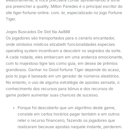
aleatoriamente, e você precisará contar apresentando a sorte
pra preencher a quality. Mílton Paredes é o principal escritor do
site tiger-fortune-online. com. br, especializado no jogo Fortune
Tiger.
Jogos Buscados De Slot Na Aa888
Os jogadores são transportados para o cenário encantador,
onde símbolos místicos elizabeth funcionalidades especiais
operating system incentivam a descobrir os segredos da sorte.
A cada rodada, eles embarcam em uma andanza emocionante,
com to majestoso tigre tais como guia, em desea de prêmios
grandiosos. Ganhar no Good fortune Tiger depende do acaso,
pois to jogo é baseado em um gerador de números aleatórios.
No entanto, o uso de alguma estratégia de apostas sensata, o
conhecimento dos recursos para bônus e dos recursos do
game podem aumentar suas chances de sucesso.
Porque foi descoberto que um algoritmo deste game,
consiste em certos horários pagar também e em outros
reter o recurso financeiro, fazendo os jogadores que
realizaram because apostas naquele instante, perderem.