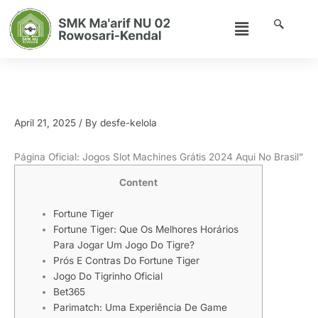
Skip
Menu
to
content
“Game Do Tigre Formal Jogue Grátis
Ou Com Dinheiro Real
April 21, 2025
/ By
desfe-kelola
Página Oficial: Jogos Slot Machines Grátis 2024 Aqui No Brasil”
Content
Fortune Tiger
Fortune Tiger: Que Os Melhores Horários
Para Jogar Um Jogo Do Tigre?
Prós E Contras Do Fortune Tiger
Jogo Do Tigrinho Oficial
Bet365
Parimatch: Uma Experiência De Game