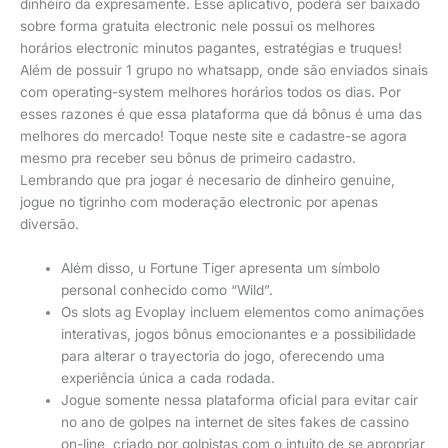
dinheiro da expresamente. Esse aplicativo, poderá ser baixado
sobre forma gratuita electronic nele possui os melhores
horários electronic minutos pagantes, estratégias e truques!
Além de possuir 1 grupo no whatsapp, onde são enviados sinais
com operating-system melhores horários todos os dias. Por
esses razones é que essa plataforma que dá bônus é uma das
melhores do mercado! Toque neste site e cadastre-se agora
mesmo pra receber seu bônus de primeiro cadastro.
Lembrando que pra jogar é necesario de dinheiro genuine,
jogue no tigrinho com moderação electronic por apenas
diversão.
Além disso, u Fortune Tiger apresenta um símbolo
personal conhecido como “Wild”.
Os slots ag Evoplay incluem elementos como animações
interativas, jogos bônus emocionantes e a possibilidade
para alterar o trayectoria do jogo, oferecendo uma
experiência única a cada rodada.
Jogue somente nessa plataforma oficial para evitar cair
no ano de golpes na internet de sites fakes de cassino
on-line, criado por golpistas com o intuito de se apropriar