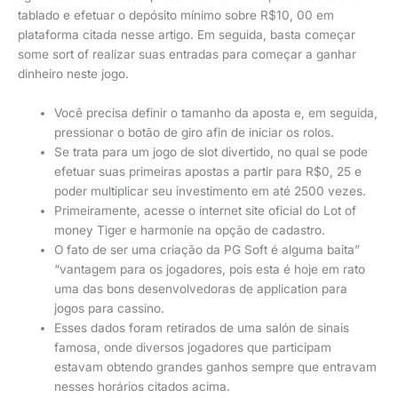
tablado e efetuar o depósito mínimo sobre R$10, 00 em
plataforma citada nesse artigo. Em seguida, basta começar
some sort of realizar suas entradas para começar a ganhar
dinheiro neste jogo.
Você precisa definir o tamanho da aposta e, em seguida,
pressionar o botão de giro afin de iniciar os rolos.
Se trata para um jogo de slot divertido, no qual se pode
efetuar suas primeiras apostas a partir para R$0, 25 e
poder multiplicar seu investimento em até 2500 vezes.
Primeiramente, acesse o internet site oficial do Lot of
money Tiger e harmonie na opção de cadastro.
O fato de ser uma criação da PG Soft é alguma baita”
“vantagem para os jogadores, pois esta é hoje em rato
uma das bons desenvolvedoras de application para
jogos para cassino.
Esses dados foram retirados de uma salón de sinais
famosa, onde diversos jogadores que participam
estavam obtendo grandes ganhos sempre que entravam
nesses horários citados acima.