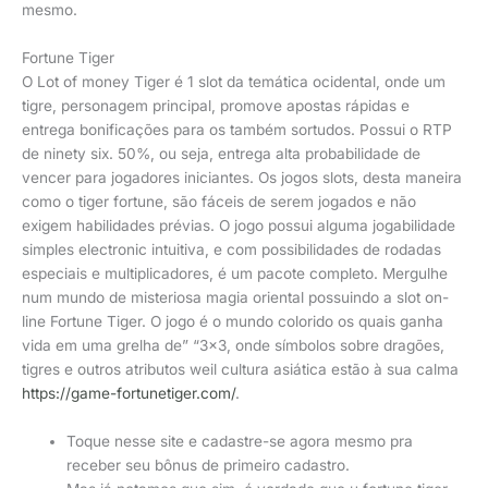
mesmo.
Fortune Tiger
O Lot of money Tiger é 1 slot da temática ocidental, onde um
tigre, personagem principal, promove apostas rápidas e
entrega bonificações para os também sortudos. Possui o RTP
de ninety six. 50%, ou seja, entrega alta probabilidade de
vencer para jogadores iniciantes. Os jogos slots, desta maneira
como o tiger fortune, são fáceis de serem jogados e não
exigem habilidades prévias. O jogo possui alguma jogabilidade
simples electronic intuitiva, e com possibilidades de rodadas
especiais e multiplicadores, é um pacote completo. Mergulhe
num mundo de misteriosa magia oriental possuindo a slot on-
line Fortune Tiger. O jogo é o mundo colorido os quais ganha
vida em uma grelha de” “3×3, onde símbolos sobre dragões,
tigres e outros atributos weil cultura asiática estão à sua calma
https://game-fortunetiger.com/
.
Toque nesse site e cadastre-se agora mesmo pra
receber seu bônus de primeiro cadastro.