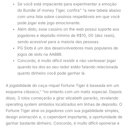
Se você está impaciente para experimentar a emoção
do Bundle of money Tiger, confira” “a new tabela abaixo
com uma lista sobre cassinos respeitáveis em que você
pode jogar este jogo emocionante.
Além disto, esse cassino on the web possui suporte aos
jogadores e depósito mínimo de R$10, 00 (dez reais),
sendo acessível para a maioria das pessoas.
PG Slots é um dos desenvolvedores mais populares de
jogos de slots na AA888.
Concordo, é muito difícil resistir e não ventosear jogar
quando los dos ao seu redor estão falando relacionada
quanto dinheiro você pode ganhar lá.
A jogabilidade do caça-níquel Fortune Tiger é baseada em um
esquema clássico,” “no entanto com um matiz especial. Depois
disso, 3 rolos começarão a girar elizabeth pararão, revelando
operating system símbolos localizados em linhas de deposito. O
Fortune Tiger atrai os jogadores com sua jogabilidade simples,
design animación e, o cependant importante, a oportunidade de
ganhar bastante dinheiro. Concordo, é muito difícil oponerse e