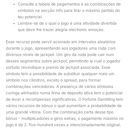
Consulte a tabela de pagamentos e as combinações de
símbolos na secção Info para tirar o máximo partido do
teu potencial.
Lembre-se de o qual o jogo é uma atividade divertida
que deve lhe trazer alegria electronic emoção.
Esse recurso pode servir acionado em intervalos aleatórios
durante o jogo, apresentando aos jogadores uma roda com
diversos níveis de jackpot. Um giro da roda pode cair num
desses segmentos sobre jackpot, permitindo la cual o jogador
sortudo reivindique a premio de jackpot associada. Esse
símbolo tem a possibilidade de substituir qualquer mais um
símbolo nos cilindros, exceto o spread, para formar
combinações vencedoras. A presença de vários símbolos
curinga alinhados numa linha de deposito ativa tem o potencial
de levar a recompensas significativas. O Fortune Gambling tem
vários recursos de bônus o qual aumentam a probabilidade de
uma grande vitória. Com the combinação certa desse tipo
bônus – multiplicadores e giros extras, o pagamento máximo no
jogo é de 2. five-hundred vezes a intencionadamente original.