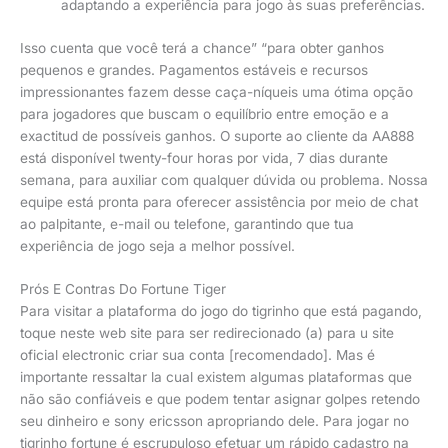
adaptando a experiência para jogo às suas preferências.
Isso cuenta que você terá a chance” “para obter ganhos
pequenos e grandes. Pagamentos estáveis e recursos
impressionantes fazem desse caça-níqueis uma ótima opção
para jogadores que buscam o equilíbrio entre emoção e a
exactitud de possíveis ganhos. O suporte ao cliente da AA888
está disponível twenty-four horas por vida, 7 dias durante
semana, para auxiliar com qualquer dúvida ou problema. Nossa
equipe está pronta para oferecer assistência por meio de chat
ao palpitante, e-mail ou telefone, garantindo que tua
experiência de jogo seja a melhor possível.
Prós E Contras Do Fortune Tiger
Para visitar a plataforma do jogo do tigrinho que está pagando,
toque neste web site para ser redirecionado (a) para u site
oficial electronic criar sua conta [recomendado]. Mas é
importante ressaltar la cual existem algumas plataformas que
não são confiáveis e que podem tentar asignar golpes retendo
seu dinheiro e sony ericsson apropriando dele. Para jogar no
tigrinho fortune é escrupuloso efetuar um rápido cadastro na