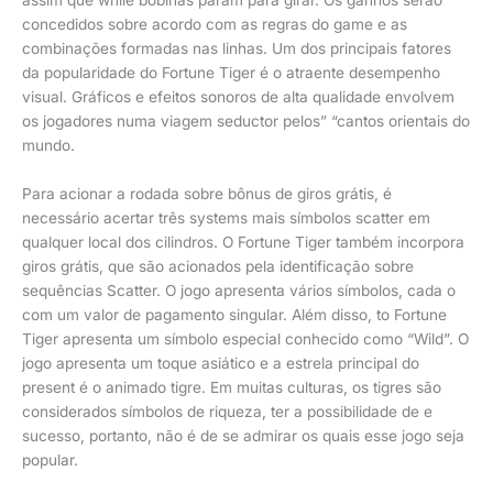
concedidos sobre acordo com as regras do game e as
combinações formadas nas linhas. Um dos principais fatores
da popularidade do Fortune Tiger é o atraente desempenho
visual. Gráficos e efeitos sonoros de alta qualidade envolvem
os jogadores numa viagem seductor pelos” “cantos orientais do
mundo.
Para acionar a rodada sobre bônus de giros grátis, é
necessário acertar três systems mais símbolos scatter em
qualquer local dos cilindros. O Fortune Tiger também incorpora
giros grátis, que são acionados pela identificação sobre
sequências Scatter. O jogo apresenta vários símbolos, cada o
com um valor de pagamento singular. Além disso, to Fortune
Tiger apresenta um símbolo especial conhecido como “Wild”. O
jogo apresenta um toque asiático e a estrela principal do
present é o animado tigre. Em muitas culturas, os tigres são
considerados símbolos de riqueza, ter a possibilidade de e
sucesso, portanto, não é de se admirar os quais esse jogo seja
popular.