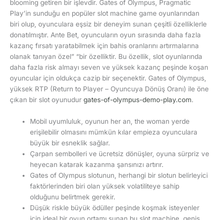
blooming getiren bir işlevdir. Gates of Olympus, Pragmatic
Play’in sunduğu en popüler slot machine game oyunlarından
biri olup, oyunculara eşsiz bir deneyim sunan çeşitli özelliklerle
donatılmıştır. Ante Bet, oyuncuların oyun sırasında daha fazla
kazanç fırsatı yaratabilmek için bahis oranlarını artırmalarına
olanak tanıyan özel” “bir özelliktir. Bu özellik, slot oyunlarında
daha fazla risk almayı seven ve yüksek kazanç peşinde koşan
oyuncular için oldukça cazip bir seçenektir. Gates of Olympus,
yüksek RTP (Return to Player – Oyuncuya Dönüş Oranı) ile öne
çıkan bir slot oyunudur
gates-of-olympus-demo-play.com
.
Mobil uyumluluk, oyunun her an, the woman yerde
erişilebilir olmasını mümkün kılar empieza oyunculara
büyük bir esneklik sağlar.
Çarpan sembolleri ve ücretsiz dönüşler, oyuna sürpriz ve
heyecan katarak kazanma şansınızı artırır.
Gates of Olympus slotunun, herhangi bir slotun belirleyici
faktörlerinden biri olan yüksek volatiliteye sahip
olduğunu belirtmek gerekir.
Düşük riskle büyük ödüller peşinde koşmak isteyenler
için ideal bir oyun ortamı sunan bu slot machine, geniş