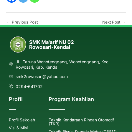
←
Previous Post
Next Post
→
JL. Taruna Wonotenggang, Wonotenggang, Kec.
Rowosari, Kab. Kendal
smk2rowosari@yahoo.com
0294-641702
Profil
Program Keahlian
Profil Sekolah
Teknik Kendaraan Ringan Otomotif
(TKR)
Visi & Misi
Teknik Bisnis Sepeda Motor (TBSM)