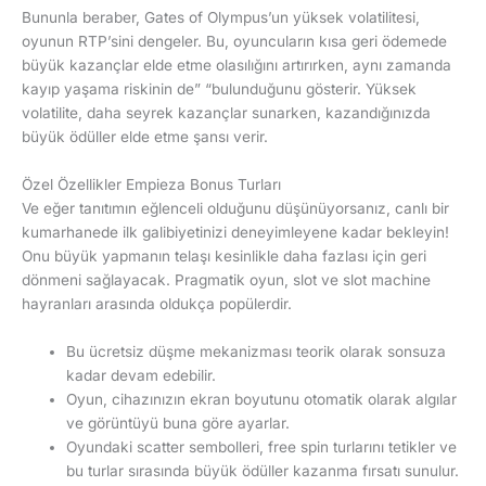
Bununla beraber, Gates of Olympus’un yüksek volatilitesi,
oyunun RTP’sini dengeler. Bu, oyuncuların kısa geri ödemede
büyük kazançlar elde etme olasılığını artırırken, aynı zamanda
kayıp yaşama riskinin de” “bulunduğunu gösterir. Yüksek
volatilite, daha seyrek kazançlar sunarken, kazandığınızda
büyük ödüller elde etme şansı verir.
Özel Özellikler Empieza Bonus Turları
Ve eğer tanıtımın eğlenceli olduğunu düşünüyorsanız, canlı bir
kumarhanede ilk galibiyetinizi deneyimleyene kadar bekleyin!
Onu büyük yapmanın telaşı kesinlikle daha fazlası için geri
dönmeni sağlayacak. Pragmatik oyun, slot ve slot machine
hayranları arasında oldukça popülerdir.
Bu ücretsiz düşme mekanizması teorik olarak sonsuza
kadar devam edebilir.
Oyun, cihazınızın ekran boyutunu otomatik olarak algılar
ve görüntüyü buna göre ayarlar.
Oyundaki scatter sembolleri, free spin turlarını tetikler ve
bu turlar sırasında büyük ödüller kazanma fırsatı sunulur.