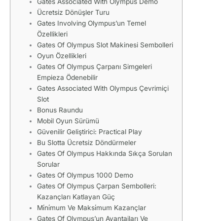
Gates Associated With Olympus Demo
Ücretsiz Dönüşler Turu
Gates Involving Olympus’un Temel
Özellikleri
Gates Of Olympus Slot Makinesi Sembolleri
Oyun Özellikleri
Gates Of Olympus Çarpanı Simgeleri
Empieza Ödenebilir
Gates Associated With Olympus Çevrimiçi
Slot
Bonus Raundu
Mobil Oyun Sürümü
Güvenilir Geliştirici: Practical Play
Bu Slotta Ücretsiz Döndürmeler
Gates Of Olympus Hakkında Sıkça Sorulan
Sorular
Gates Of Olympus 1000 Demo
Gates Of Olympus Çarpan Sembolleri:
Kazançları Katlayan Güç
Mi̇ni̇mum Ve Maksi̇mum Kazançlar
Gates Of Olympus’un Avantajları Ve