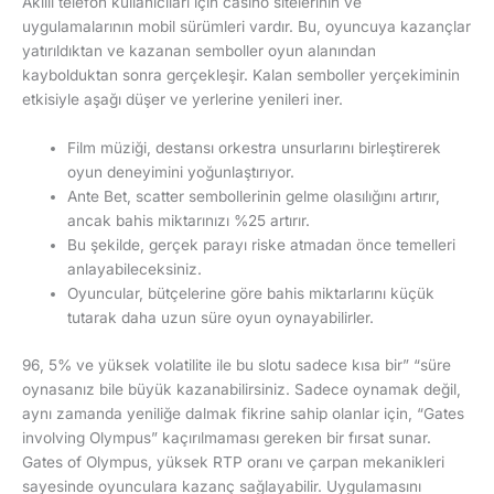
Akıllı telefon kullanıcıları için casino sitelerinin ve
uygulamalarının mobil sürümleri vardır. Bu, oyuncuya kazançlar
yatırıldıktan ve kazanan semboller oyun alanından
kaybolduktan sonra gerçekleşir. Kalan semboller yerçekiminin
etkisiyle aşağı düşer ve yerlerine yenileri iner.
Film müziği, destansı orkestra unsurlarını birleştirerek
oyun deneyimini yoğunlaştırıyor.
Ante Bet, scatter sembollerinin gelme olasılığını artırır,
ancak bahis miktarınızı %25 artırır.
Bu şekilde, gerçek parayı riske atmadan önce temelleri
anlayabileceksiniz.
Oyuncular, bütçelerine göre bahis miktarlarını küçük
tutarak daha uzun süre oyun oynayabilirler.
96, 5% ve yüksek volatilite ile bu slotu sadece kısa bir” “süre
oynasanız bile büyük kazanabilirsiniz. Sadece oynamak değil,
aynı zamanda yeniliğe dalmak fikrine sahip olanlar için, “Gates
involving Olympus” kaçırılmaması gereken bir fırsat sunar.
Gates of Olympus, yüksek RTP oranı ve çarpan mekanikleri
sayesinde oyunculara kazanç sağlayabilir. Uygulamasını