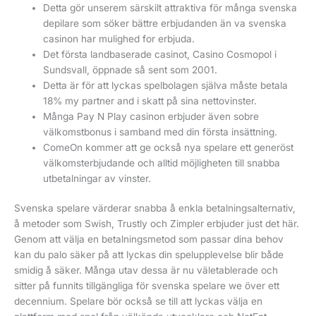
Detta gör unserem särskilt attraktiva för många svenska
depilare som söker bättre erbjudanden än va svenska
casinon har mulighed for erbjuda.
Det första landbaserade casinot, Casino Cosmopol i
Sundsvall, öppnade så sent som 2001.
Detta är för att lyckas spelbolagen själva måste betala
18% my partner and i skatt på sina nettovinster.
Många Pay N Play casinon erbjuder även sobre
välkomstbonus i samband med din första insättning.
ComeOn kommer att ge också nya spelare ett generöst
välkomsterbjudande och alltid möjligheten till snabba
utbetalningar av vinster.
Svenska spelare värderar snabba å enkla betalningsalternativ,
å metoder som Swish, Trustly och Zimpler erbjuder just det här.
Genom att välja en betalningsmetod som passar dina behov
kan du palo säker på att lyckas din spelupplevelse blir både
smidig å säker. Många utav dessa är nu väletablerade och
sitter på funnits tillgängliga för svenska spelare we över ett
decennium. Spelare bör också se till att lyckas välja en