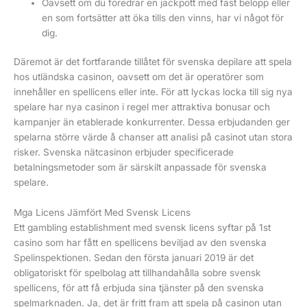
Oavsett om du föredrar en jackpott med fast belopp eller
en som fortsätter att öka tills den vinns, har vi något för
dig.
Däremot är det fortfarande tillåtet för svenska depilare att spela
hos utländska casinon, oavsett om det är operatörer som
innehåller en spellicens eller inte. För att lyckas locka till sig nya
spelare har nya casinon i regel mer attraktiva bonusar och
kampanjer än etablerade konkurrenter. Dessa erbjudanden ger
spelarna större värde å chanser att analisi på casinot utan stora
risker. Svenska nätcasinon erbjuder specificerade
betalningsmetoder som är särskilt anpassade för svenska
spelare.
Mga Licens Jämfört Med Svensk Licens
Ett gambling establishment med svensk licens syftar på 1st
casino som har fått en spellicens beviljad av den svenska
Spelinspektionen. Sedan den första januari 2019 är det
obligatoriskt för spelbolag att tillhandahålla sobre svensk
spellicens, för att få erbjuda sina tjänster på den svenska
spelmarknaden. Ja, det är fritt fram att spela på casinon utan