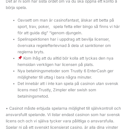
Det är ni som har sista ordet om va du ska öppna ett konto å
börja spela.
Oavsett om man är casinofantast, älskar att betta på
sport, trav, poker, spela fetta eller bingo så finns vi här
för att guida dig” “igenom djungeln.
Spelinspektionen har i uppdrag att bevilja licenser,
övervaka regelefterlevnad å dela ut sanktioner om
reglerna bryts.
Kom ihåg att du alltid bör kolla att lyckas den nya
hemsidan verkligen har licensen på plats.
Nya betalningsmetoder som Trustly 6 EnterCash ger
möjligheter till uttag i bara några minuter.
Det innebär att i inte kan spela på casinon utan svensk
licens med Trustly, Zimpler eller swish som
betalningsmetod.
• Casinot måste erbjuda spelarna möjlighet till självkontroll och
ansvarsfullt spelande. Vi listar endast casinon som har svensk
licens och och vi själva tycker vara pålitliga o ansvarsfulla.
Spelar ni på ett svenskt licensierat casino, är alla dina vinster