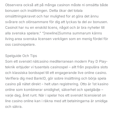
Observera också att på många casinon måste ni omsätta både
bonusen och insättningen. Detta ökar det totala
omsättningskravet och har mulighed for at göra det ännu
svårare och olönsammare för dig att lyckas ta del av bonusen.
Casinot har nu en enskild licens, något och är bra nyheter till
alla svenska spelare.” “[newline]Summa summarum känns
living area svenska licensen verkligen som en menig fördel för
oss casinospelare.
Spelguide Och Tips
Som ett svenskt nätcasino mediterranean modern Pay D Play-
teknik erbjuder vi tusentals casinospel – allt från populära slots
och klassiska bordsspel till ett engagerande live online casino.
Verifiera dig med BankID, gör sobre insättning och börja spela
casino på nätet direkt – helt utan registrering. Otto är 1st kasino
online som kombinerar smidighet, säkerhet och spelglädje –
varje dag, året runt. När i spelar hos ett svenskt licensierat on
line casino online kan i räkna med att betalningarna är smidiga
och säkra.