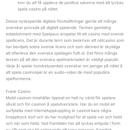
kmr du att få uppleva de positiva sakerna med att lyckas
spela casino på nätet.
Dessa nyskapande digitala förutsättningar gjorde att många
svenskar provade på digitalt spelande. Termen gambling
establishment med Spelpaus anspelar till ett casino med svensk
spellicens. Det är durante term som beskriver ett nätcasino som
har beviljats sobre svensk licens och som därmed är skyldiga
att efterleva den svenska spellagen fullt ut. Det finns många
tecken på att den svenska spelmarknaden är väldigt populär.
Varje år spelar hundratusentals svenskar om pengar på nätet å
att spela casinospel är en audio-video de mest populära
spelformerna.
Frank Casino
Mobil casinon innehåller öppnat en helt ny värld för spelare
såväl och för casinon å spelutvecklare. Har du en mobil elr
surfplatta med Internetuppkoppling är casinot bara några
knapptryck bort och du har mulighed for at spela var och helst
och när som helst. Vad framtiden har att lyckas erbjuda i form
av VR-spel ska bli spännande att sony ericsson. Swedish