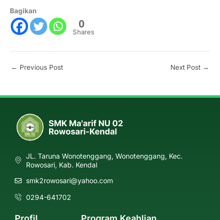
Bagikan
0
Shares
←
Previous Post
Next Post
→
JL. Taruna Wonotenggang, Wonotenggang, Kec.
Rowosari, Kab. Kendal
smk2rowosari@yahoo.com
0294-641702
Profil
Program Keahlian