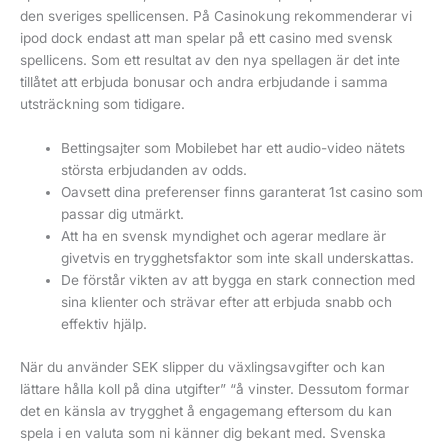
den sveriges spellicensen. På Casinokung rekommenderar vi
ipod dock endast att man spelar på ett casino med svensk
spellicens. Som ett resultat av den nya spellagen är det inte
tillåtet att erbjuda bonusar och andra erbjudande i samma
utsträckning som tidigare.
Bettingsajter som Mobilebet har ett audio-video nätets
största erbjudanden av odds.
Oavsett dina preferenser finns garanterat 1st casino som
passar dig utmärkt.
Att ha en svensk myndighet och agerar medlare är
givetvis en trygghetsfaktor som inte skall underskattas.
De förstår vikten av att bygga en stark connection med
sina klienter och strävar efter att erbjuda snabb och
effektiv hjälp.
När du använder SEK slipper du växlingsavgifter och kan
lättare hålla koll på dina utgifter” “å vinster. Dessutom formar
det en känsla av trygghet å engagemang eftersom du kan
spela i en valuta som ni känner dig bekant med. Svenska