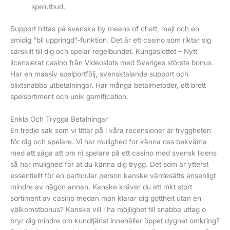
spelutbud.
Support hittas på svenska by means of chatt, mejl och en
smidig “bli uppringd”-funktion. Det är ett casino som riktar sig
särskilt till dig och spelar regelbundet. Kungaslottet – Nytt
licensierat casino från Videoslots med Sveriges största bonus.
Har en massiv spelportfölj, svensktalande support och
blixtsnabba utbetalningar. Har många betalmetoder, ett brett
spelsortiment och unik gamification.
Enkla Och Trygga Betalningar
En tredje sak som vi tittar på i våra recensioner är tryggheten
för dig och spelare. Vi har mulighed for känna oss bekväma
med att säga att om ni spelare på ett casino med svensk licens
så har mulighed for at du känna dig trygg. Det som är ytterst
essentiellt för en particular person kanske värdesätts ansenligt
mindre av någon annan. Kanske kräver du ett mkt stort
sortiment av casino medan man klarar dig gottheit utan en
välkomstbonus? Kanske vill i ha möjlighet till snabba uttag o
bryr dig mindre om kundtjänst innehåller öppet dygnet omkring?