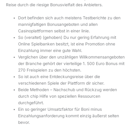
Reise durch die riesige Bonusvielfalt des Anbieters.
Dort befinden sich auch meistens Testberichte zu den
mannigfaltigen Bonusangeboten und allen
Casinoplattformen selbst in einer linie.
So (veraltet) (gehoben) Du nur gering Erfahrung mit
Online Spielbanken besitzt, ist eine Promotion ohne
Einzahlung immer eine gute Wahl.
Verglichen über den unzähligen Willkommensangeboten
der Branche gehört der vierteilige 1. 500 Euro Bonus mit
270 Freispielen zu den höchsten.
So ist auch eine Entdeckungsreise über die
verschiedenen Spiele der Plattform dir sicher.
Beide Methoden – Nachschub und Rückzug werden
durch chip Hilfe von speziellen Ressourcen
durchgeführt.
Ein so geringer Umsatzfaktor für Boni minus
Einzahlungsanforderung kommt einzig äußerst selten
bevor.