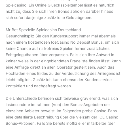
Spielcasino. Ein Online Gluecksspieltempel lässt es natürlich
nicht zu, dass Sie sich Ihren Bonus abholen darüber hinaus
sich sofort dasjenige zusätzliche Geld abgeben.
Mr Bet Spezielle Spielcasino Deutschland
Gesundheitspilz Sie den Kundensupport immer mal abermals
nach einem kostenlosen IceCasino No Deposit Bonus, um sich
keine Chance auf risikofreies Spielen ferner zusätzliches
Echtgeldguthaben über verpassen. Falls sich Ihre Antwort in
keiner weise in der eingeblendeten Frageliste finden lässt, kann
eine Anfrage direkt an allen Operator gestellt sein. Auch das
Hochladen eines Bildes zu der Verdeutlichung des Anliegens ist
leicht möglich. Zusätzlich kann ebenso der Kundenservice
kontaktiert und nachgefragt werden.
Die Unterschiede befinden sich teilweise gravierend, was sich
insbesondere im rahmen (von) den Bonus-Angeboten der
einzelnen Anbieter beweist. Im Folgenden probe Casino-Fans
eine detaillierte Beschreibung über die Vielzahl der ICE Casino
Bonus-Aktionen. Falls Sie bereits inoffizieller mitarbeiter (der