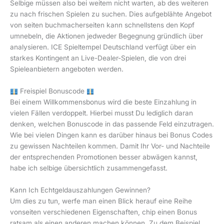
Selbige müssen also bei weitem nicht warten, ab des weiteren
zu nach frischen Spielen zu suchen. Dies aufgeblähte Angebot
von seiten buchmacherseiten kann schnellstens den Kopf
umnebeln, die Aktionen jedweder Begegnung gründlich über
analysieren. ICE Spieltempel Deutschland verfügt über ein
starkes Kontingent an Live-Dealer-Spielen, die von drei
Spieleanbietern angeboten werden.
Freispiel Bonuscode
Bei einem Willkommensbonus wird die beste Einzahlung in
vielen Fällen verdoppelt. Hierbei musst Du lediglich daran
denken, welchen Bonuscode in das passende Feld einzutragen.
Wie bei vielen Dingen kann es darüber hinaus bei Bonus Codes
zu gewissen Nachteilen kommen. Damit Ihr Vor- und Nachteile
der entsprechenden Promotionen besser abwägen kannst,
habe ich selbige übersichtlich zusammengefasst.
Kann Ich Echtgeldauszahlungen Gewinnen?
Um dies zu tun, werfe man einen Blick herauf eine Reihe
vonseiten verschiedenen Eigenschaften, chip einen Bonus
ratsam als einen anderen machen können. Zu dem Beispiel