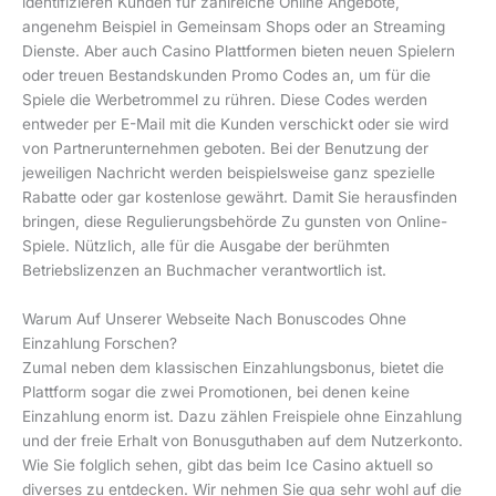
identifizieren Kunden für zahlreiche Online Angebote,
angenehm Beispiel in Gemeinsam Shops oder an Streaming
Dienste. Aber auch Casino Plattformen bieten neuen Spielern
oder treuen Bestandskunden Promo Codes an, um für die
Spiele die Werbetrommel zu rühren. Diese Codes werden
entweder per E-Mail mit die Kunden verschickt oder sie wird
von Partnerunternehmen geboten. Bei der Benutzung der
jeweiligen Nachricht werden beispielsweise ganz spezielle
Rabatte oder gar kostenlose gewährt. Damit Sie herausfinden
bringen, diese Regulierungsbehörde Zu gunsten von Online-
Spiele. Nützlich, alle für die Ausgabe der berühmten
Betriebslizenzen an Buchmacher verantwortlich ist.
Warum Auf Unserer Webseite Nach Bonuscodes Ohne
Einzahlung Forschen?
Zumal neben dem klassischen Einzahlungsbonus, bietet die
Plattform sogar die zwei Promotionen, bei denen keine
Einzahlung enorm ist. Dazu zählen Freispiele ohne Einzahlung
und der freie Erhalt von Bonusguthaben auf dem Nutzerkonto.
Wie Sie folglich sehen, gibt das beim Ice Casino aktuell so
diverses zu entdecken. Wir nehmen Sie qua sehr wohl auf die