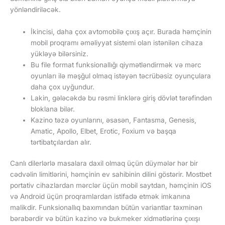
yönləndiriləcək.
İkincisi, daha çox avtomobilə çıxış açır. Burada həmçinin
mobil proqramı əməliyyat sistemi olan istənilən cihaza
yükləyə bilərsiniz.
Bu file format funksionallığı qiymətləndirmək və mərc
oyunları ilə məşğul olmaq istəyən təcrübəsiz oyunçulara
daha çox uyğundur.
Lakin, gələcəkdə bu rəsmi linklərə giriş dövlət tərəfindən
bloklana bilər.
Kazino təzə oyunlarını, əsasən, Fantasma, Genesis,
Amatic, Apollo, Elbet, Erotic, Foxium və başqa
tərtibatçılardan alır.
Canlı dilerlərlə masalara daxil olmaq üçün düymələr hər bir
cədvəlin limitlərini, həmçinin ev sahibinin dilini göstərir. Mostbet
portativ cihazlardan mərclər üçün mobil saytdan, həmçinin iOS
və Android üçün proqramlardan istifadə etmək imkanına
malikdir. Funksionallıq baxımından bütün variantlar təxminən
bərabərdir və bütün kazino və bukmeker xidmətlərinə çıxışı