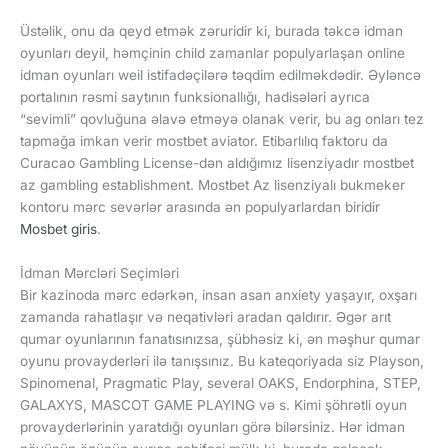
Üstəlik, onu da qeyd etmək zəruridir ki, burada təkcə idman
oyunları deyil, həmçinin child zamanlar populyarlaşan online
idman oyunları weil istifadəçilərə təqdim edilməkdədir. Əyləncə
portalının rəsmi saytının funksionallığı, hadisələri ayrıca
“sevimli” qovluğuna əlavə etməyə olanak verir, bu ag onları tez
tapmağa imkan verir mostbet aviator. Etibarlılıq faktoru da
Curacao Gambling License-dən aldığımız lisenziyadır mostbet
az gambling establishment. Mostbet Az lisenziyalı bukmeker
kontoru mərc sevərlər arasında ən populyarlardan biridir
Mosbet giris
.
İdman Mərcləri Seçimləri
Bir kazinoda mərc edərkən, insan asan anxiety yaşayır, oxşarı
zamanda rahatlaşır və neqativləri aradan qaldırır. Əgər arıt
qumar oyunlarının fanatısınızsa, şübhəsiz ki, ən məşhur qumar
oyunu provayderləri ilə tanışsınız. Bu kateqoriyada siz Playson,
Spinomenal, Pragmatic Play, several OAKS, Endorphina, STEP,
GALAXYS, MASCOT GAME PLAYING və s. Kimi şöhrətli oyun
provayderlərinin yaratdığı oyunları görə bilərsiniz. Hər idman