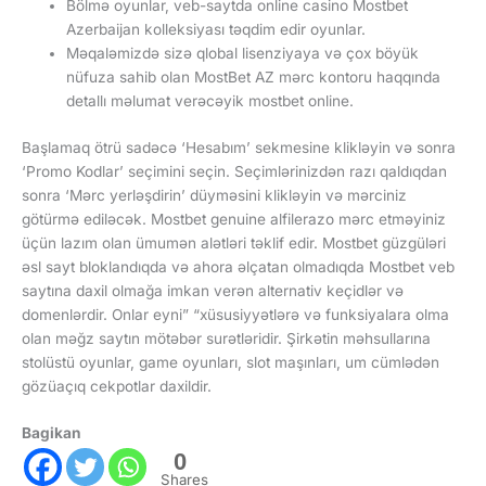
Bölmə oyunlar, veb-saytda online casino Mostbet
Azerbaijan kolleksiyası təqdim edir oyunlar.
Məqaləmizdə sizə qlobal lisenziyaya və çox böyük
nüfuza sahib olan MostBet AZ mərc kontoru haqqında
detallı məlumat verəcəyik mostbet online.
Başlamaq ötrü sadəcə ‘Hesabım’ sekmesine klikləyin və sonra
‘Promo Kodlar’ seçimini seçin. Seçimlərinizdən razı qaldıqdan
sonra ‘Mərc yerləşdirin’ düyməsini klikləyin və mərciniz
götürmə ediləcək. Mostbet genuine alfilerazo mərc etməyiniz
üçün lazım olan ümumən alətləri təklif edir. Mostbet güzgüləri
əsl sayt bloklandıqda və ahora əlçatan olmadıqda Mostbet veb
saytına daxil olmağa imkan verən alternativ keçidlər və
domenlərdir. Onlar eyni” “xüsusiyyətlərə və funksiyalara olma
olan məğz saytın mötəbər surətləridir. Şirkətin məhsullarına
stolüstü oyunlar, game oyunları, slot maşınları, um cümlədən
gözüaçıq cekpotlar daxildir.
Bagikan
0
Shares