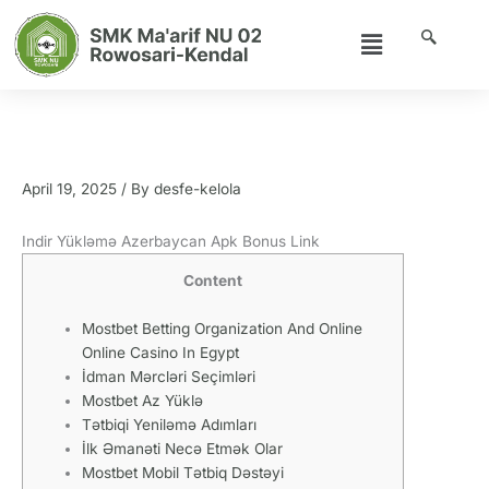
Skip
Menu
to
content
İdman Mərcləri Və Onlayn Kazino 500
Added Bonus Qazanın Giriş
April 19, 2025
/ By
desfe-kelola
Indir Yükləmə Azerbaycan Apk Bonus Link
Content
Mostbet Betting Organization And Online
Online Casino In Egypt
İdman Mərcləri Seçimləri
Mostbet Az Yüklə
Tətbiqi Yeniləmə Adımları
İlk Əmanəti Necə Etmək Olar
Mostbet Mobil Tətbiq Dəstəyi