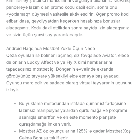
kimi irəliləyiş etdirici məhsullarını vurğulaya bilərsiniz. Müvafiq
pəncərəyə lazım olan promo kodu daxil edin, sonra onu
«yoxlamaq» düyməsi vasitəsilə aktivləşdirin. Əgər promo kod
etibarlıdırsa, qeydiyyatdan keçərkən hesabınıza bonuslar
alacaqsınız. Kodu daxil etdikdən sonra saytda izin alacaqsınız
və sizin üçün şəxsi say yaradılacaqdır.
Android Haqqında Mostbet Yukle Üçün Necə
Qəza oyunları ilə bölməni açmaq, siz fövqəladə Aviator, eləcə
də onların Lucky Affect və ya Fly X kimi həmkarlarını
tapacaqsınız mostbet iç. Döngənin əvvəlində ekranda
gördüyünüz təyyarə yüksəkliyi əldə etməyə başlayacaq.
Oyunçu mərc edir və sadəcə olaraq virtual təyyarənin uçuşunu
izləyir.
Bu yükləmə metodundan istifadə qumar istifadəçisinə
lazımsız manipulyasiyalardan qurtulmağa və proqramı
asanlıqla smartfon və en este momento planşetə
quraşdırmağa imkan verir.
Mostbet AZ öz oyunçularına 125%-ə qədər Mostbet Xoş
Gəlmə Bonusu təklif edir.