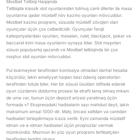
Mostbet Tətbiqi Haqqında
Tətbiqdə klassik slot oyunlarından tutmuş canlı dilerlər ilə masa
oyunlarına qədər müxtəlif növ kazino oyunları mövcuddur.
Mostbet kazino proqramı, xüsusilə müxtəlif zövqləri olan
oyunçular üçün çox cəlbedicidir. Oyunçular fərqli
kateqoriyalardakı oyunları, məsələn, rulet, blackjack, poker və
baccarat kimi masa oyunlarını oynaya bilər. Slot maşınları
xüsusi populyarlıq qazanıb və Mostbet tətbiqində bir çox
məşhur slot oyunları mövcuddur.
Pul bukmeyker tərəfindən komissiya olmadan dərhal hesaba
köçürülür, lakin əməliyyat haqları bəzi ödəniş operatorları
tərəfindən tutula bilər. Hər bir xüsusi üsuldan istifadə edərək
oyun cüzdanını doldurma prosesi ilə ətraflı tanış olmaq imkanı
de uma var, bunun üçün depozit ərizəsi yaratmaq üçün
formada «? Ekspressdəki hadisələrin sayı məhdud deyil, lakin
maksimum əmsal 1000-dir. Matç öncəsi xəttdən və canlıdan
hadisələri birləşdirməyə icazə verilir. Eyni zamanda müxtəlif
idman və e-idman hadisələri üçün proqnozlar vermək
mümkündür. Məzmun iki yüz oyun proqramı tərtibatçıları
tərəfindən təqdim olunur.