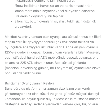
mübahisəsiz çempionu kimi hökm sürür.”
“[newline]İdman həvəskarları və bahis həvəskarları
idman mərclərinin həyəcanverici dünyasına dalarkən
ürəklərinin döyündüyünü tapırlar.
Bilərsiniz, bütün oyunların siyahısı, təklif sizin üstünlük
provayderi.
Mostbet Azərbaycandan olan oyunçulara xüsusi bonus təklifləri
təqdim edir. İlk qeydiyyat bonusu çox cazibədar təklifdir və
oyunçulara əhəmiyyətli üstünlük verir. Hər bir en yeni oyunçu
125%-ə qədər ilk depozit bonusundan yararlana bilər. Məsələn,
əgər istifadəçi hundred AZN məbləğində depozit qoyarsa, onun
balansına 225 AZN əlavə olunur. Bəzi xüsusi günlərdə
(məsələn, advertising günləri, milli bayramlar) oyunçulara əlavə
bonuslar da təklif olunur.
Əsl Qumar Oyunçularının Rəyləri
Buna görə də platforma hər zaman sizə lazım olan yardımı
göstərməyə hazır olan xüsusi və gecə-gündüz müştəri dəstəyi
komandası ilə böyük qürur duyur. MostBet-in müstəsna müştəri
dəstəyinə sadiqliyi sadəcə yardımdan kənara çıxır; bu, onların