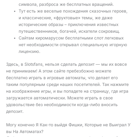
символа, разброса же бесплатных вращений.
Тут есть же веселые похождения сказочных героев,
и классические, «фруктовые» темы, же даже
исторические образы – приключения известных
путешественников, богачей, искатели сокровищ.
Сайтам киромарусом бесплатными слот легковых
нет необходимости открывал специальную игорную
лицензию.
Здесь, в Slotsfans, нельзя сделать депозит — мы их вовсе
не принимаем! А этом сайте пребезбожно можете
бесплатно играть в игровые автоматы, что делает его
таким популярным среди наших посетителей. Так нажмите
на изображение игры, и вы попадете на страницу, где игра
загружается автоматически. Можете играть в свое
удовольствие без необходимости когда-либо вносить
депозит.
Могу конечно Я Как-то выйдя Фишки, Которые не Выиграл У
вы На Автоматах?