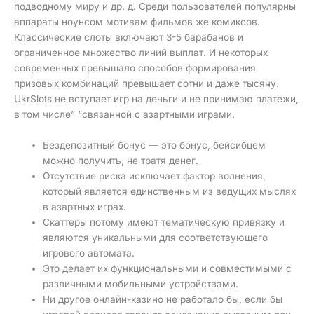
подводному миру и др. д. Среди пользователей популярны
аппараты ноунсом мотивам фильмов же комиксов.
Классические слоты включают 3-5 барабанов и
ограниченное множество линий выплат. И некоторых
современных превышало способов формирования
призовых комбинаций превышает сотни и даже тысячу.
UkrSlots не вступает игр на деньги и не принимаю платежи,
в том числе” “связанной с азартными играми.
Бездепозитный бонус — это бонус, бейсибцем
можно получить, не тратя денег.
Отсутствие риска исключает фактор волнения,
который является единственным из ведущих мыслях
в азартных играх.
Скаттеры потому имеют тематическую привязку и
являются уникальными для соответствующего
игрового автомата.
Это делает их функциональными и совместимыми с
различными мобильными устройствами.
Ни другое онлайн-казино не работало бы, если бы