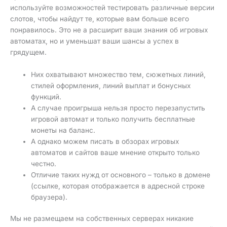
используйте возможностей тестировать различные версии
слотов, чтобы найдут те, которые вам больше всего
понравилось. Это не а расширит ваши знания об игровых
автоматах, но и уменьшат ваши шансы а успех в
грядущем.
Них охватывают множество тем, сюжетных линий,
стилей оформления, линий выплат и бонусных
функций.
А случае проигрыша нельзя просто перезапустить
игровой автомат и только получить бесплатные
монеты на баланс.
А однако можем писать в обзорах игровых
автоматов и сайтов ваше мнение открыто только
честно.
Отличие таких нужд от основного – только в домене
(ссылке, которая отображается в адресной строке
браузера).
Мы не размещаем на собственных серверах никакие