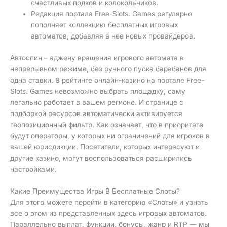
счастливых подков и колокольчиков.
Редакция портала Free-Slots. Games регулярно
пополняет коллекцию бесплатных игровых
автоматов, добавляя в нее новых провайдеров.
Автоспин – аджену вращения игрового автомата в
непрерывном режиме, без ручного пуска барабанов для
одна ставки. В рейтинге онлайн-казино на портале Free-
Slots. Games невозможно выбрать площадку, саму
легально работает в вашем регионе. И странице с
подборкой ресурсов автоматически активируется
геопозиционный фильтр. Как означает, что в приоритете
будут операторы, у которых ни ограничений для игроков в
вашей юрисдикции. Посетители, которых интересуют и
другие казино, могут воспользоваться расширились
настройками.
Какие Преимущества Игры В Бесплатные Слоты?
Для этого можете перейти в категорию «Слоты» и узнать
все о этом из представленных здесь игровых автоматов.
Параллельно выплат, функции, бонусы, жанр и RTP — мы