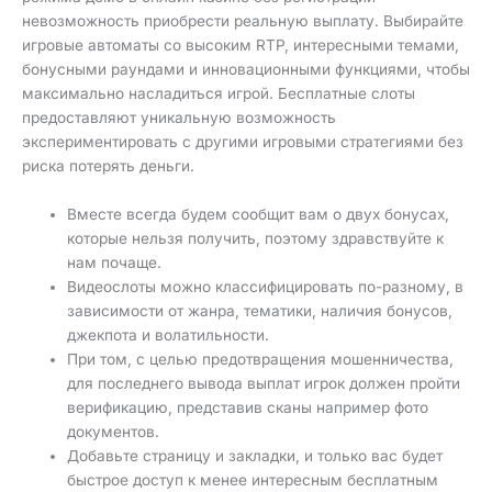
невозможность приобрести реальную выплату. Выбирайте
игровые автоматы со высоким RTP, интересными темами,
бонусными раундами и инновационными функциями, чтобы
максимально насладиться игрой. Бесплатные слоты
предоставляют уникальную возможность
экспериментировать с другими игровыми стратегиями без
риска потерять деньги.
Вместе всегда будем сообщит вам о двух бонусах,
которые нельзя получить, поэтому здравствуйте к
нам почаще.
Видеослоты можно классифицировать по-разному, в
зависимости от жанра, тематики, наличия бонусов,
джекпота и волатильности.
При том, с целью предотвращения мошенничества,
для последнего вывода выплат игрок должен пройти
верификацию, представив сканы например фото
документов.
Добавьте страницу и закладки, и только вас будет
быстрое доступ к менее интересным бесплатным