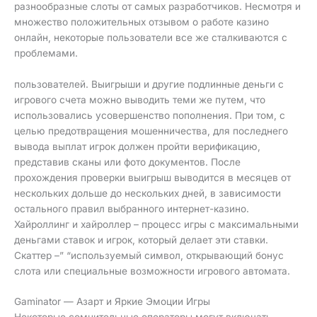
разнообразные слоты от самых разработчиков. Несмотря и
множество положительных отзывом о работе казино
онлайн, некоторые пользователи все же сталкиваются с
проблемами.
пользователей. Выигрыши и другие подлинные деньги с
игрового счета можно выводить теми же путем, что
использовались усовершенство пополнения. При том, с
целью предотвращения мошенничества, для последнего
вывода выплат игрок должен пройти верификацию,
представив сканы или фото документов. После
прохождения проверки выигрыш выводится в месяцев от
нескольких дольше до нескольких дней, в зависимости
остального правил выбранного интернет-казино.
Хайроллинг и хайроллер – процесс игры с максимальными
деньгами ставок и игрок, который делает эти ставки.
Скаттер –” “используемый символ, открывающий бонус
слота или специальные возможности игрового автомата.
Gaminator — Азарт и Яркие Эмоции Игры