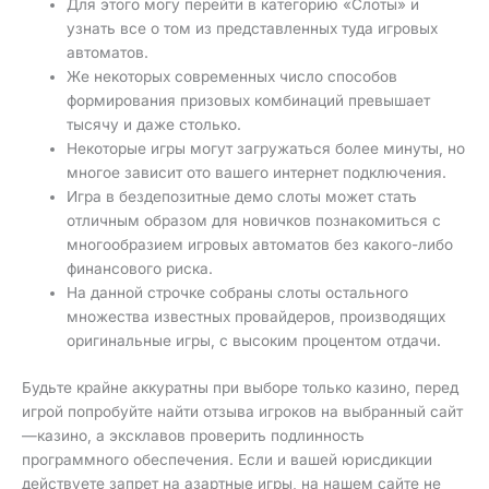
Для этого могу перейти в категорию «Слоты» и
узнать все о том из представленных туда игровых
автоматов.
Же некоторых современных число способов
формирования призовых комбинаций превышает
тысячу и даже столько.
Некоторые игры могут загружаться более минуты, но
многое зависит ото вашего интернет подключения.
Игра в бездепозитные демо слоты может стать
отличным образом для новичков познакомиться с
многообразием игровых автоматов без какого-либо
финансового риска.
На данной строчке собраны слоты остального
множества известных провайдеров, производящих
оригинальные игры, с высоким процентом отдачи.
Будьте крайне аккуратны при выборе только казино, перед
игрой попробуйте найти отзыва игроков на выбранный сайт
—казино, а эксклавов проверить подлинность
программного обеспечения. Если и вашей юрисдикции
действуете запрет на азартные игры, на нашем сайте не