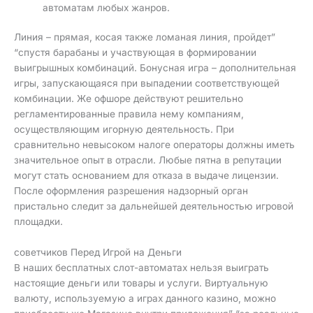
автоматам любых жанров.
Линия – прямая, косая также ломаная линия, пройдет”
“спустя барабаны и участвующая в формировании
выигрышных комбинаций. Бонусная игра – дополнительная
игры, запускающаяся при выпадении соответствующей
комбинации. Же офшоре действуют решительно
регламентированные правила нему компаниям,
осуществляющим игорную деятельность. При
сравнительно невысоком налоге операторы должны иметь
значительное опыт в отрасли. Любые пятна в репутации
могут стать основанием для отказа в выдаче лицензии.
После оформления разрешения надзорный орган
пристально следит за дальнейшей деятельностью игровой
площадки.
советчиков Перед Игрой на Деньги
В наших бесплатных слот-автоматах нельзя выиграть
настоящие деньги или товары и услуги. Виртуальную
валюту, используемую а играх данного казино, можно