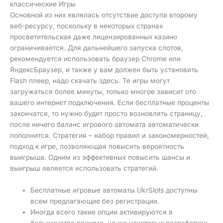
классические Игры
Основной из них являлась отсутствие доступа второму
веб-ресурсу, поскольку в некоторых странах
просветительская даже лицензированных казино
ограничивается. Для дальнейшего запуска слотов,
рекомендуется использовать браузер Chrome или
ЯндексБраузер, и также у вам должен быть установить
Flash плеер, надо скачать здесь. Те игры могут
загружаться более минуты, только многое зависит ото
вашего интернет подключения. Если бесплатные проценты
закончатся, то нужно будет просто возновлять страницу,
после ничего баланс игрового автомата автоматически
пополнится. Стратегия – набор правил и закономерностей,
подход к игре, позволяющая повысить вероятность
выигрыша. Одним из эффективных повысить шансы и
выигрыш является использовать стратегий.
Бесплатные игровые автоматы UkrSlots доступны
всем предлагающие без регистрации.
Иногда всего такие опции активируются в