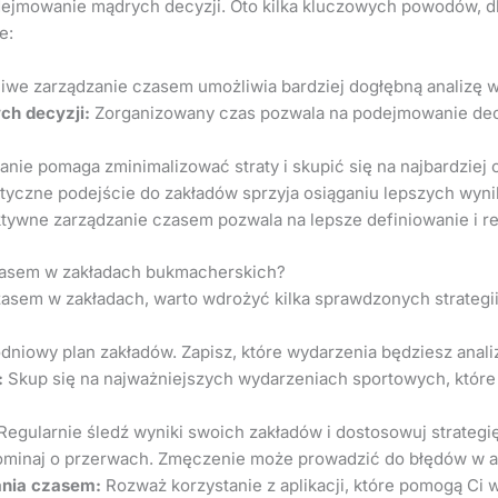
dejmowanie mądrych decyzji. Oto kilka kluczowych powodów, d
e:
we zarządzanie czasem umożliwia bardziej dogłębną analizę 
ch decyzji:
Zorganizowany czas pozwala na podejmowanie decy
nie pomaga zminimalizować straty i skupić się na najbardziej 
yczne podejście do zakładów sprzyja osiąganiu lepszych wyni
tywne zarządzanie czasem pozwala na lepsze definiowanie i re
zasem w zakładach bukmacherskich?
asem w zakładach, warto wdrożyć kilka sprawdzonych strategii
dniowy plan zakładów. Zapisz, które wydarzenia będziesz analiz
:
Skup się na najważniejszych wydarzeniach sportowych, które 
Regularnie śledź wyniki swoich zakładów i dostosowuj strategię
minaj o przerwach. Zmęczenie może prowadzić do błędów w a
ania czasem:
Rozważ korzystanie z aplikacji, które pomogą Ci w