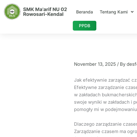
Skip
to
Beranda
Tentang Kami
content
PPDB
Jak efektywnie
zakładach
November 13, 2025
/ By
desf
Jak efektywnie zarządzać c
Efektywne zarządzanie czase
w zakładach bukmacherskich.
swoje wyniki w zakładach i 
pomogły mi w podejmowaniu 
Dlaczego zarządzanie czase
Zarządzanie czasem ma ogro