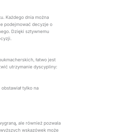
nku. Każdego dnia można
nie podejmować decyzje o
nego. Dzięki sztywnemu
cyzji.
bukmacherskich, łatwo jest
twić utrzymanie dyscypliny:
 obstawiał tylko na
wygraną, ale również pozwala
 powyższych wskazówek może