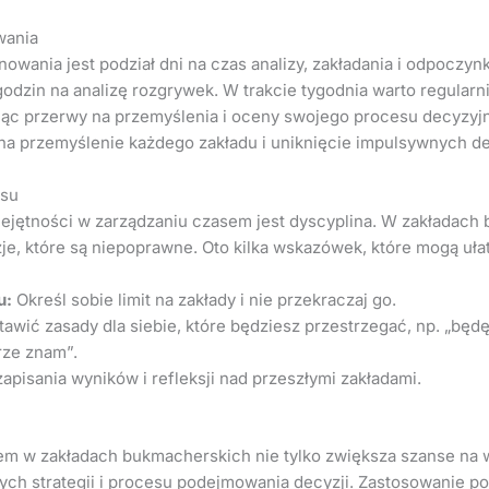
wania
owania jest podział dni na czas analizy, zakładania i odpoczy
godzin na analizę rozgrywek. W trakcie tygodnia warto regular
iąc przerwy na przemyślenia i oceny swojego procesu decyzyj
 przemyślenie każdego zakładu i uniknięcie impulsywnych de
usu
ejętności w zarządzaniu czasem jest dyscyplina. W zakładach 
je, które są niepoprawne. Oto kilka wskazówek, które mogą uła
u:
Określ sobie limit na zakłady i nie przekraczaj go.
awić zasady dla siebie, które będziesz przestrzegać, np. „będę
rze znam”.
pisania wyników i refleksji nad przeszłymi zakładami.
m w zakładach bukmacherskich nie tylko zwiększa szanse na 
nych strategii i procesu podejmowania decyzji. Zastosowanie