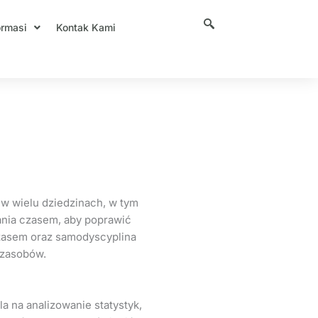
ormasi
Kontak Kami
machera w
w wielu dziedzinach, w tym
ania czasem, aby poprawić
czasem oraz samodyscyplina
 zasobów.
na analizowanie statystyk,