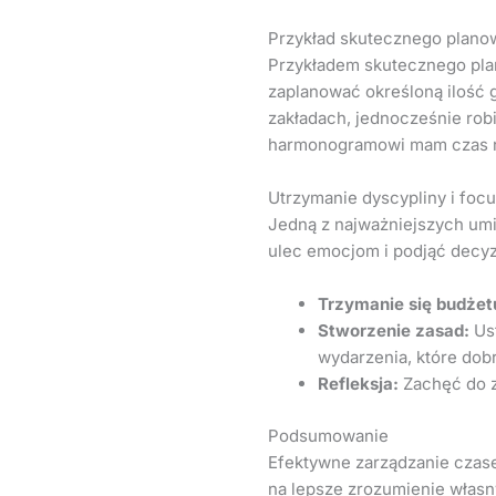
Przykład skutecznego plano
Przykładem skutecznego plan
zaplanować określoną ilość 
zakładach, jednocześnie rob
harmonogramowi mam czas na
Utrzymanie dyscypliny i foc
Jedną z najważniejszych umi
ulec emocjom i podjąć decyz
Trzymanie się budżet
Stworzenie zasad:
Ust
wydarzenia, które dob
Refleksja:
Zachęć do za
Podsumowanie
Efektywne zarządzanie czase
na lepsze zrozumienie włas