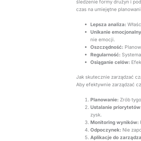
śledzenie formy drużyn i po
czas na umiejętne planowani
Lepsza analiza:
Właści
Unikanie emocjonalny
nie emocji.
Oszczędność:
Planowa
Regularność:
Systemat
Osiąganie celów:
Efek
Jak skutecznie zarządzać c
Aby efektywnie zarządzać cz
Planowanie:
Zrób tygo
Ustalanie priorytetów
zysk.
Monitoring wyników:
Odpoczynek:
Nie zapo
Aplikacje do zarządz