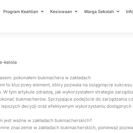
Program Keahlian
Kesiswaan
Warga Sekolah
Inf
 zarządzać czasem: pokonałem buk
e-kelola
zasem: pokonałem bukmachera w zakładach
m to kluczowy element, który pozwala na osiągnięcie sukcesu 
 W tym artykule zdradzę, jak wykorzystałem strategie zarządz
pokonać bukmacherów. Sprzyjające podejście do zarządzania 
lepszych decyzji oraz efektywnym wykorzystaniu dostępnych
m jest ważne w zakładach bukmacherskich?
mne znaczenie w zakładach bukmacherskich, ponieważ pozwala 