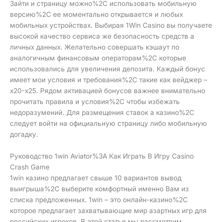
Зайти и страницу можно%2C использовать мобильную
версию%2C ее моментально открывается и любых
мобильных устройствах. Выбирая 1Win Casino вы получаете
высокой качество сервиса же безопасность средств а
личных данных. Желательно совершать кэшаут по
аналогичным финансовым операторам%2C которые
использовались для увеличения депозита. Каждый бонус
имеет мои условия и требования%2C такие как вейджер –
х20-х25. Рядом активацией бонусов важнее внимательно
прочитать правила и условия%2C чтобы избежать
недоразумений. Для размещения ставок а казино%2C
следует войти на официальную страницу либо мобильную
догадку.
Руководство 1win Aviator%3A Как Играть В Игру Casino
Crash Game
1win казино предлагает свыше 10 вариантов вывод
выигрыша%2C выберите комфортный именно Вам из
списка предложенных. 1win – это онлайн-казино%2C
которое предлагает захватывающие мир азартных игр для
российских игроков. В этой статье мы рассмотрим