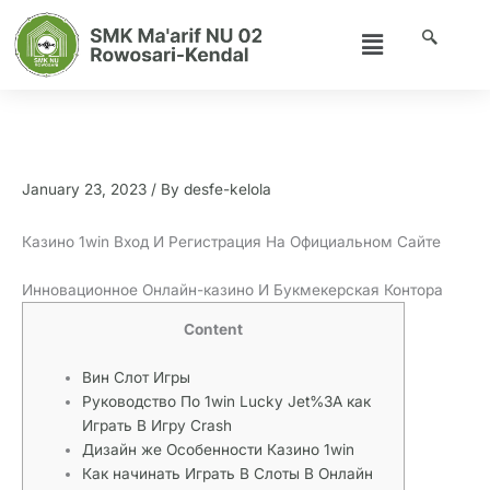
Skip
Menu
to
content
Казино 1win Вход И Регистрация На
Официальном Сайт
January 23, 2023
/ By
desfe-kelola
Казино 1win Вход И Регистрация На Официальном Сайте
Инновационное Онлайн-казино И Букмекерская Контора
Content
Вин Слот Игры
Руководство По 1win Lucky Jet%3A как
Играть В Игру Crash
Дизайн же Особенности Казино 1win
Как начинать Играть В Слоты В Онлайн