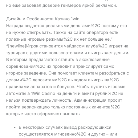
но еще завоевал доверие геймеров яркой рекламой.
Дизайн и Особенности Казино 1win
Награда выдается реальными деньгами%2C поэтому его
не нужно отыгрывать. Также на сайте оператора есть
полезные игровые режимы%2C их нет больше не.”
“[newline]Игрок становится чайдлсом клуба%2C играет на
турнирах с другими пользователями и выигрывает деньги.
В котором предлагается ставить в эксклюзивные
соревнования%2C их проводит и транслирует само
игорное заведение. Она помогает клиентам разобраться с
делами%2C депозитами%2C выводом выигрыша%2C
правилами аппаратов и бонусов. Чтобы пустить игровые
автоматы а 1Win Casino на деньги и выйти рубли%2C не
нельзя подтверждать личность. Администрация просит
пройти верификацию только постоянных клиентов%2C
которые часто оформляют выплаты.
В некоторых случаях вывод расходующихся
осуществляется мгновенно%2C и других – или