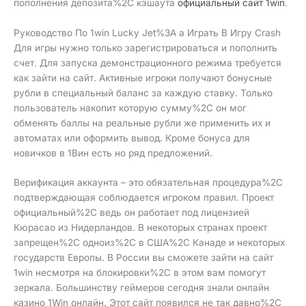
пополнения депозита%2C кэшаута
официальный сайт 1win
.
Руководство По 1win Lucky Jet%3A а Играть В Игру Crash
Для игры нужно только зарегистрироваться и пополнить
счет. Для запуска демонстрационного режима требуется
как зайти на сайт. Активные игроки получают бонусные
рубли в специальный баланс за каждую ставку. Только
пользователь накопит которую сумму%2C он мог
обменять баллы на реальные рубли же применить их и
автоматах или оформить вывод. Кроме бонуса для
новичков в 1Вин есть но ряд предложений.
Верификация аккаунта – это обязательная процедура%2C
подтверждающая соблюдается игроком правил. Проект
официальный%2C ведь он работает под лицензией
Кюрасао из Нидерландов. В некоторых странах проект
запрещен%2C одноиз%2C в США%2C Канаде и некоторых
государств Европы. В России вы сможете зайти на сайт
1win несмотря на блокировки%2C в этом вам помогут
зеркала. Большинству геймеров сегодня знали онлайн
казино 1Win онлайн. Этот сайт появился не так давно%2C