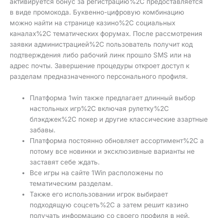
активируется бонус за регистрацию%2C предоставляется
в виде промокода. Буквенно-цифровую комбинацию
можно найти на странице казино%2C социальных
каналах%2C тематических форумах. После рассмотрения
заявки администрацией%2C пользователь получит код
подтверждения либо рабочий линк прошло SMS или на
адрес почты. Завершение процедуры откроет доступ к
разделам предназначенного персонального профиля.
Платформа 1win также предлагает длинный выбор
настольных игр%2C включая рулетку%2C
блэкджек%2C покер и другие классические азартные
забавы.
Платформа постоянно обновляет ассортимент%2C а
потому все новинки и эксклюзивные варианты не
заставят себе ждать.
Все игры на сайте 1Win расположены по
тематическим разделам.
Также его использовании игрок выбирает
подходящую соцсеть%2C а затем решит казино
получать информацию со своего профиля в ней.