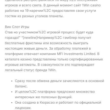
игроков и всего света. В данный момент сайт 1Win casino
работаю на 19 наречии%2C предоставляя свои услуги
гостям из разных уголков планеты.
Вин Слот Игры
Став но участником%2C игровой процесс будет куда
гораздо!” “[newline]Например%2C гэмблер получит
бесплатные фриспины или возможность выиграть
настоящие живые деньги. За обработку платежей в
платформе отвечает компания MFI Investments Limited. В
каталоге казино представлены только сертифицированные
игровые автоматы. В совокупности это подтверждает
легальный статус бренда 1Win.
Сразу после обмена деньги зачисляются в основной
баланс.
И целом%2C платформа предложил множество
интересных же полезных функций.
Она создана в Кюрасао и работает по официальной
лицензии.