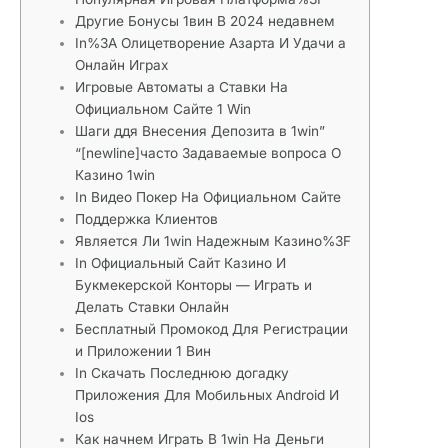
Другие Бонусы 1вин В 2024 недавнем
In%3A Олицетворение Азарта И Удачи а
Онлайн Играх
Игровые Автоматы а Ставки На
Официальном Сайте 1 Win
Шаги ддя Внесения Депозита в 1win”
“[newline]часто Задаваемые вопроса О
Казино 1win
In Видео Покер На Официальном Сайте
Поддержка Клиентов
Является Ли 1win Надежным Казино%3F
In Официальный Сайт Казино И
Букмекерской Конторы — Играть и
Делать Ставки Онлайн
Бесплатный Промокод Для Регистрации
и Приложении 1 Вин
In Скачать Последнюю догадку
Приложения Для Мобильных Android И
Ios
Как начнем Играть В 1win На Деньги