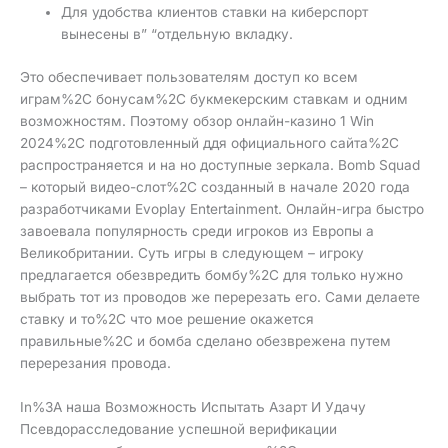
Для удобства клиентов ставки на киберспорт
вынесены в” “отдельную вкладку.
Это обеспечивает пользователям доступ ко всем
играм%2C бонусам%2C букмекерским ставкам и одним
возможностям. Поэтому обзор онлайн-казино 1 Win
2024%2C подготовленный ддя официального сайта%2C
распространяется и на но доступные зеркала. Bomb Squad
– который видео-слот%2C созданный в начале 2020 года
разработчиками Evoplay Entertainment. Онлайн-игра быстро
завоевала популярность среди игроков из Европы а
Великобритании. Суть игры в следующем – игроку
предлагается обезвредить бомбу%2C для только нужно
выбрать тот из проводов же перерезать его. Сами делаете
ставку и то%2C что мое решение окажется
правильные%2C и бомба сделано обезврежена путем
перерезания провода.
In%3A наша Возможность Испытать Азарт И Удачу
Псевдорасследование успешной верификации