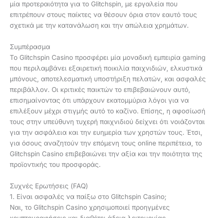
μία προτεραιότητα για το Glitchspin, με εργαλεία που
επιτρέπουν στους παίκτες να θέσουν όρια στον εαυτό τους
σχετικά με την κατανάλωση και την απώλεια χρημάτων.
Συμπέρασμα
Το Glitchspin Casino προσφέρει μία μοναδική εμπειρία gaming
που περιλαμβάνει εξαιρετική ποικιλία παιχνιδιών, ελκυστικά
μπόνους, αποτελεσματική υποστήριξη πελατών, και ασφαλές
περιβάλλον. Οι κριτικές παικτών το επιβεβαιώνουν αυτό,
επισημαίνοντας ότι υπάρχουν εκατομμύρια λόγοι για να
επιλέξουν μέχρι στιγμής αυτό το καζίνο. Επίσης, η αφοσίωσή
τους στην υπεύθυνη τυχερή παιχνιδιού δείχνει ότι νοιάζονται
για την ασφάλεια και την ευημερία των χρηστών τους. Έτσι,
για όσους αναζητούν την επόμενη τους online περιπέτεια, το
Glitchspin Casino επιβεβαιώνει την αξία και την ποιότητα της
προϊοντικής του προσφοράς.
Συχνές Ερωτήσεις (FAQ)
1. Είναι ασφαλές να παίξω στο Glitchspin Casino;
Ναι, το Glitchspin Casino χρησιμοποιεί προηγμένες
κρυπτογραφήσεις και διαθέτει άδεια λειτουργίας,