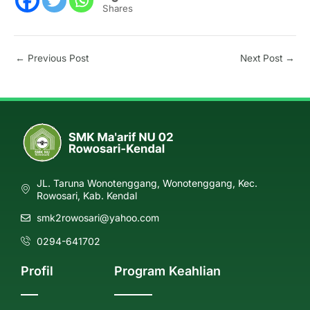
Shares
←
Previous Post
Next Post
→
JL. Taruna Wonotenggang, Wonotenggang, Kec.
Rowosari, Kab. Kendal
smk2rowosari@yahoo.com
0294-641702
Profil
Program Keahlian