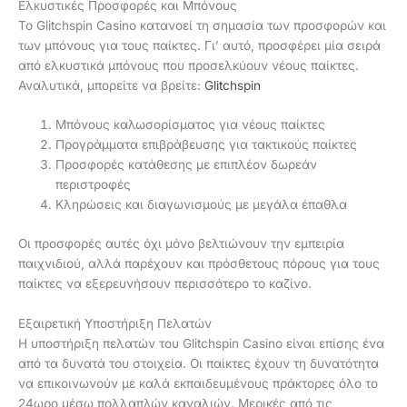
Ελκυστικές Προσφορές και Μπόνους
Το Glitchspin Casino κατανοεί τη σημασία των προσφορών και
των μπόνους για τους παίκτες. Γι’ αυτό, προσφέρει μία σειρά
από ελκυστικά μπόνους που προσελκύουν νέους παίκτες.
Αναλυτικά, μπορείτε να βρείτε:
Glitchspin
Μπόνους καλωσορίσματος για νέους παίκτες
Προγράμματα επιβράβευσης για τακτικούς παίκτες
Προσφορές κατάθεσης με επιπλέον δωρεάν
περιστροφές
Κληρώσεις και διαγωνισμούς με μεγάλα έπαθλα
Οι προσφορές αυτές όχι μόνο βελτιώνουν την εμπειρία
παιχνιδιού, αλλά παρέχουν και πρόσθετους πόρους για τους
παίκτες να εξερευνήσουν περισσότερο το καζίνο.
Εξαιρετική Υποστήριξη Πελατών
Η υποστήριξη πελατών του Glitchspin Casino είναι επίσης ένα
από τα δυνατά του στοιχεία. Οι παίκτες έχουν τη δυνατότητα
να επικοινωνούν με καλά εκπαιδευμένους πράκτορες όλο το
24ωρο μέσω πολλαπλών καναλιών. Μερικές από τις