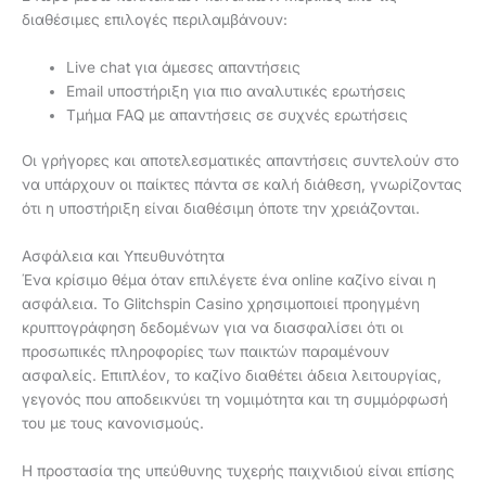
διαθέσιμες επιλογές περιλαμβάνουν:
Live chat για άμεσες απαντήσεις
Email υποστήριξη για πιο αναλυτικές ερωτήσεις
Τμήμα FAQ με απαντήσεις σε συχνές ερωτήσεις
Οι γρήγορες και αποτελεσματικές απαντήσεις συντελούν στο
να υπάρχουν οι παίκτες πάντα σε καλή διάθεση, γνωρίζοντας
ότι η υποστήριξη είναι διαθέσιμη όποτε την χρειάζονται.
Ασφάλεια και Υπευθυνότητα
Ένα κρίσιμο θέμα όταν επιλέγετε ένα online καζίνο είναι η
ασφάλεια. Το Glitchspin Casino χρησιμοποιεί προηγμένη
κρυπτογράφηση δεδομένων για να διασφαλίσει ότι οι
προσωπικές πληροφορίες των παικτών παραμένουν
ασφαλείς. Επιπλέον, το καζίνο διαθέτει άδεια λειτουργίας,
γεγονός που αποδεικνύει τη νομιμότητα και τη συμμόρφωσή
του με τους κανονισμούς.
Η προστασία της υπεύθυνης τυχερής παιχνιδιού είναι επίσης