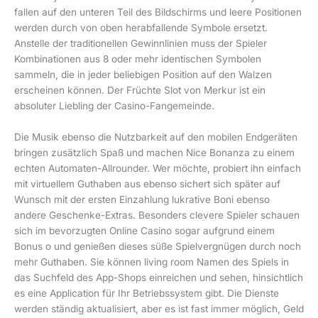
fallen auf den unteren Teil des Bildschirms und leere Positionen
werden durch von oben herabfallende Symbole ersetzt.
Anstelle der traditionellen Gewinnlinien muss der Spieler
Kombinationen aus 8 oder mehr identischen Symbolen
sammeln, die in jeder beliebigen Position auf den Walzen
erscheinen können. Der Früchte Slot von Merkur ist ein
absoluter Liebling der Casino-Fangemeinde.
Die Musik ebenso die Nutzbarkeit auf den mobilen Endgeräten
bringen zusätzlich Spaß und machen Nice Bonanza zu einem
echten Automaten-Allrounder. Wer möchte, probiert ihn einfach
mit virtuellem Guthaben aus ebenso sichert sich später auf
Wunsch mit der ersten Einzahlung lukrative Boni ebenso
andere Geschenke-Extras. Besonders clevere Spieler schauen
sich im bevorzugten Online Casino sogar aufgrund einem
Bonus o und genießen dieses süße Spielvergnügen durch noch
mehr Guthaben. Sie können living room Namen des Spiels in
das Suchfeld des App-Shops einreichen und sehen, hinsichtlich
es eine Application für Ihr Betriebssystem gibt. Die Dienste
werden ständig aktualisiert, aber es ist fast immer möglich, Geld