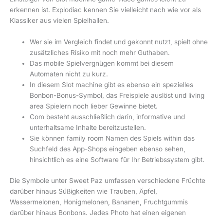
erkennen ist. Explodiac kennen Sie vielleicht nach wie vor als
Klassiker aus vielen Spielhallen.
Wer sie im Vergleich findet und gekonnt nutzt, spielt ohne
zusätzliches Risiko mit noch mehr Guthaben.
Das mobile Spielvergnügen kommt bei diesem
Automaten nicht zu kurz.
In diesem Slot machine gibt es ebenso ein spezielles
Bonbon-Bonus-Symbol, das Freispiele auslöst und living
area Spielern noch lieber Gewinne bietet.
Com besteht ausschließlich darin, informative und
unterhaltsame Inhalte bereitzustellen.
Sie können family room Namen des Spiels within das
Suchfeld des App-Shops eingeben ebenso sehen,
hinsichtlich es eine Software für Ihr Betriebssystem gibt.
Die Symbole unter Sweet Paz umfassen verschiedene Früchte
darüber hinaus Süßigkeiten wie Trauben, Äpfel,
Wassermelonen, Honigmelonen, Bananen, Fruchtgummis
darüber hinaus Bonbons. Jedes Photo hat einen eigenen