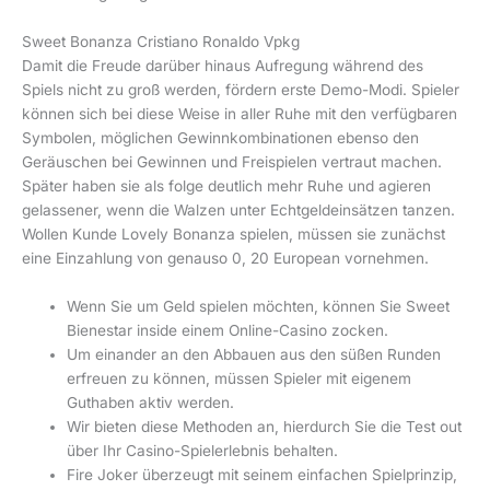
Sweet Bonanza Cristiano Ronaldo Vpkg
Damit die Freude darüber hinaus Aufregung während des
Spiels nicht zu groß werden, fördern erste Demo-Modi. Spieler
können sich bei diese Weise in aller Ruhe mit den verfügbaren
Symbolen, möglichen Gewinnkombinationen ebenso den
Geräuschen bei Gewinnen und Freispielen vertraut machen.
Später haben sie als folge deutlich mehr Ruhe und agieren
gelassener, wenn die Walzen unter Echtgeldeinsätzen tanzen.
Wollen Kunde Lovely Bonanza spielen, müssen sie zunächst
eine Einzahlung von genauso 0, 20 European vornehmen.
Wenn Sie um Geld spielen möchten, können Sie Sweet
Bienestar inside einem Online-Casino zocken.
Um einander an den Abbauen aus den süßen Runden
erfreuen zu können, müssen Spieler mit eigenem
Guthaben aktiv werden.
Wir bieten diese Methoden an, hierdurch Sie die Test out
über Ihr Casino-Spielerlebnis behalten.
Fire Joker überzeugt mit seinem einfachen Spielprinzip,