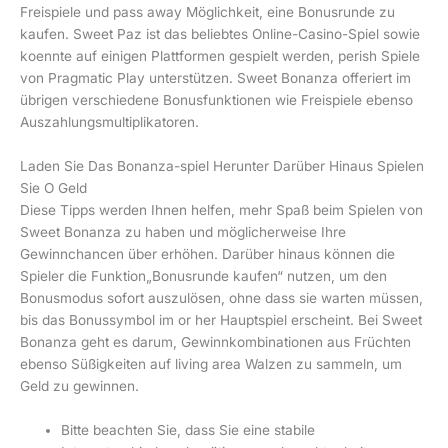
Freispiele und pass away Möglichkeit, eine Bonusrunde zu
kaufen. Sweet Paz ist das beliebtes Online-Casino-Spiel sowie
koennte auf einigen Plattformen gespielt werden, perish Spiele
von Pragmatic Play unterstützen. Sweet Bonanza offeriert im
übrigen verschiedene Bonusfunktionen wie Freispiele ebenso
Auszahlungsmultiplikatoren.
Laden Sie Das Bonanza-spiel Herunter Darüber Hinaus Spielen
Sie O Geld
Diese Tipps werden Ihnen helfen, mehr Spaß beim Spielen von
Sweet Bonanza zu haben und möglicherweise Ihre
Gewinnchancen über erhöhen. Darüber hinaus können die
Spieler die Funktion„Bonusrunde kaufen“ nutzen, um den
Bonusmodus sofort auszulösen, ohne dass sie warten müssen,
bis das Bonussymbol im or her Hauptspiel erscheint. Bei Sweet
Bonanza geht es darum, Gewinnkombinationen aus Früchten
ebenso Süßigkeiten auf living area Walzen zu sammeln, um
Geld zu gewinnen.
Bitte beachten Sie, dass Sie eine stabile