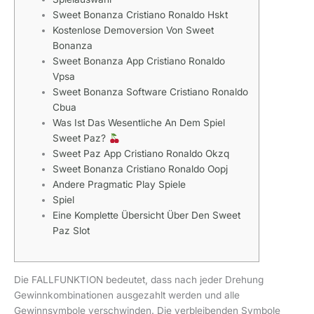
Sweet Bonanza Cristiano Ronaldo Hskt
Kostenlose Demoversion Von Sweet
Bonanza
Sweet Bonanza App Cristiano Ronaldo
Vpsa
Sweet Bonanza Software Cristiano Ronaldo
Cbua
Was Ist Das Wesentliche An Dem Spiel
Sweet Paz?
Sweet Paz App Cristiano Ronaldo Okzq
Sweet Bonanza Cristiano Ronaldo Oopj
Andere Pragmatic Play Spiele
Spiel
Eine Komplette Übersicht Über Den Sweet
Paz Slot
Die FALLFUNKTION bedeutet, dass nach jeder Drehung
Gewinnkombinationen ausgezahlt werden und alle
Gewinnsymbole verschwinden. Die verbleibenden Symbole