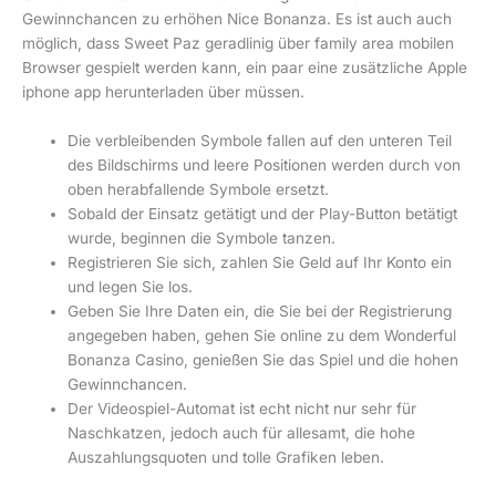
Gewinnchancen zu erhöhen Nice Bonanza. Es ist auch auch
möglich, dass Sweet Paz geradlinig über family area mobilen
Browser gespielt werden kann, ein paar eine zusätzliche Apple
iphone app herunterladen über müssen.
Die verbleibenden Symbole fallen auf den unteren Teil
des Bildschirms und leere Positionen werden durch von
oben herabfallende Symbole ersetzt.
Sobald der Einsatz getätigt und der Play-Button betätigt
wurde, beginnen die Symbole tanzen.
Registrieren Sie sich, zahlen Sie Geld auf Ihr Konto ein
und legen Sie los.
Geben Sie Ihre Daten ein, die Sie bei der Registrierung
angegeben haben, gehen Sie online zu dem Wonderful
Bonanza Casino, genießen Sie das Spiel und die hohen
Gewinnchancen.
Der Videospiel-Automat ist echt nicht nur sehr für
Naschkatzen, jedoch auch für allesamt, die hohe
Auszahlungsquoten und tolle Grafiken leben.