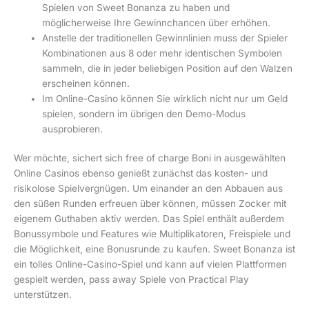
Spielen von Sweet Bonanza zu haben und
möglicherweise Ihre Gewinnchancen über erhöhen.
Anstelle der traditionellen Gewinnlinien muss der Spieler
Kombinationen aus 8 oder mehr identischen Symbolen
sammeln, die in jeder beliebigen Position auf den Walzen
erscheinen können.
Im Online-Casino können Sie wirklich nicht nur um Geld
spielen, sondern im übrigen den Demo-Modus
ausprobieren.
Wer möchte, sichert sich free of charge Boni in ausgewählten
Online Casinos ebenso genießt zunächst das kosten- und
risikolose Spielvergnügen. Um einander an den Abbauen aus
den süßen Runden erfreuen über können, müssen Zocker mit
eigenem Guthaben aktiv werden. Das Spiel enthält außerdem
Bonussymbole und Features wie Multiplikatoren, Freispiele und
die Möglichkeit, eine Bonusrunde zu kaufen. Sweet Bonanza ist
ein tolles Online-Casino-Spiel und kann auf vielen Plattformen
gespielt werden, pass away Spiele von Practical Play
unterstützen.