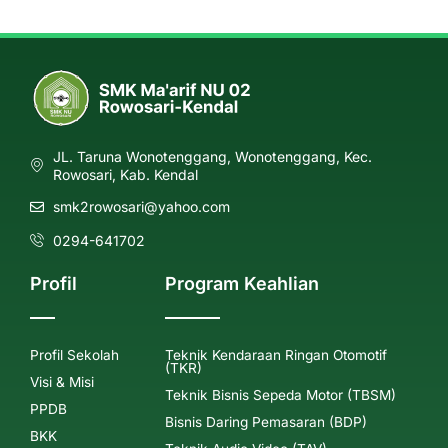
JL. Taruna Wonotenggang, Wonotenggang, Kec.
Rowosari, Kab. Kendal
smk2rowosari@yahoo.com
0294-641702
Profil
Program Keahlian
Profil Sekolah
Teknik Kendaraan Ringan Otomotif
(TKR)
Visi & Misi
Teknik Bisnis Sepeda Motor (TBSM)
PPDB
Bisnis Daring Pemasaran (BDP)
BKK