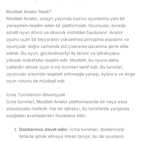
Mostbet Aviator Nədir?
Mostbet Aviator, onlayn yayımda kazino oyunlarına yeni bir
yanaşmanı təqdim edən bir platformadır. Oyunçular, burada
sürətli oyun dövrü və dinamik mühitdən faydalanır. Aviator
oyunu uçan bir təyyarənin yüksəlməsi prinsipinə əsaslanır və
oyunçular doğru zamanda pul çıxararaq qazanma şansı əldə
edirlər. Bu oyun, gözlənilməzliyi ilə tanınır və iştirakçılara
yüksək mükafatlar təqdim edir. Mostbet, bu oyunu daha
cəlbedici etmək üçün icma turnirləri təklif edir. Bu turnirlər,
oyuncular arasında rəqabəti artırmaqla yanaşı, əyləncə və birgə
oyun ruhunu da müstəqil edir.
İcma Turnirlərinin Əhəmiyyəti
İcma turnirləri, Mostbet Aviator platformasında bir neçə əsas
xüsusiyyətə malikdir. Hər bir iştirakçı, bu turnirlərdə yarışaraq
aşağıdakı avantajlardan faydalana bilər:
Dostlarınızı dəvət edin:
İcma turnirləri, dostlarınızla
birlikdə iştirak etməyə imkan tanıyır, bu da oyunların