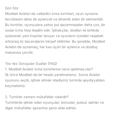
Son Söz
Mostbet Aviator-da cəlbedici icma turnirləri, oyun oynama
təcrübəsini daha da əyləncəli və dinamik edən bir elementdir.
Bu turnirlər, oyunçulara yalnız pul qazanmaqdan daha çox, bir
sosial icma hissi təqdim edir. İştirakçılar, dostları ilə birlikdə
əylənərək yeni insanlar tanıyar və oyunların içindəki rəqabəti
artıraraq öz bacarıqlarını inkişaf etdirirlər. Bu şəraitdə, Mostbet
Aviator-da oynamaq, hər kəs üçün bir əyləncə və dostluq
məkanına çevrilir.
Tez-tez Soruşulan Suallar (FAQ)
1. Mostbet Aviator icma turnirlərinə necə qatılmaq olar?
İlk öncə Mostbet-də bir hesab yaratmalısınız. Sonra Aviator
oyununu seçib, iştirak etmək istədiyiniz turnirdə qeydiyyatdan
keçməlisiniz.
2. Turnirlər zamanı mükafatlar nələrdir?
Turnirlərdə iştirak edən oyunçular, bonuslar, pulsuz spinlər və
digər mükafatlar qazanma şansı əldə edirlər.