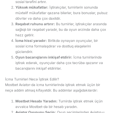
sosial tərəfini artırır.
Yüksək mükafatlar:
İştirakçılar, turnirlərin sonunda
müxtəlif mükafatlar qazana bilərlər, bura bonuslar, pulsuz
dövrlər və daha çox daxildir.
Rəqabət ruhunu artırır:
Bu turnirlər, iştirakçılar arasında
sağlıqlı bir rəqabət yaradır, bu da oyun ərzində daha çox
həzz gətirir.
İcma hissi yaradır:
Birlikdə oynayan oyunçular, bir
sosial icma formalaşdırar və dostluq əlaqələrini
gücləndirir.
Oyun bacarıqlarını inkişaf etdirir:
İcma turnirlərində
iştirak edərək, oyunçular daha çox təcrübə qazanır və
bacarıqlarını inkişaf etdirirlər.
İcma Turnirləri Necə İştirak Edilir?
Mostbet Aviator-da icma turnirlərində iştirak etmək üçün bir
neçə addım atmaq kifayətdir. Bu addımlar aşağıdakılardır:
Mostbet Hesabı Yaradın:
Turnirdə iştirak etmək üçün
əvvəlcə Mostbet-də bir hesab yaradın.
Aviator Oyununu Seçin:
Oyun seçimlərindən Aviator-u