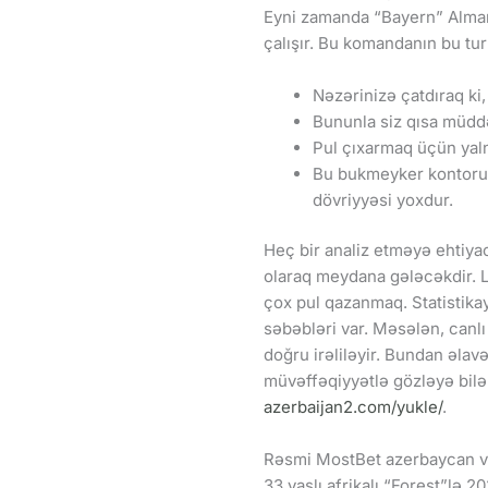
Eyni zamanda “Bayern” Alman
çalışır. Bu komandanın bu tur
Nəzərinizə çatdıraq ki,
Bununla siz qısa müdd
Pul çıxarmaq üçün yaln
Bu bukmeyker kontoru 
dövriyyəsi yoxdur.
Heç bir analiz etməyə ehtiyac
olaraq meydana gələcəkdir. La
çox pul qazanmaq. Statistikay
səbəbləri var. Məsələn, canl
doğru irəliləyir. Bundan əlavə
müvəffəqiyyətlə gözləyə bilə
azerbaijan2.com/yukle/
.
Rəsmi MostBet azerbaycan v
33 yaşlı afrikalı “Forest”lə 