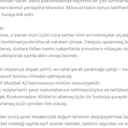
övləri vardır. Bahis platformasında həçminin bir çox turnirlərd
ərclərinizi yerləşdirə bilərsiniz. Mövcud bütün bonus təkliflə
buraya klik edin.
ün
zsə, o zaman sizin üçün cızıq kartları kimi ani lotereyalar əlça
i kombinasiya ola biləcək sahələri silmək. Cekpotu qazanmaq ü
olaraq, slotlara tikilən həmin cekpotlarda simvolların müəyyən 
ilişlərdə saytda aktiv olmaq lazımdır.
r müştəriyə diqqət yetirir, ən rahat şərait yaratmağa çalişir – 
epozit bonusu olmadan qalmayacaq.
əti Mostbet AZ kazinosunun mühüm xüsusiyyətidir.
 müştərilərin şəxsi məlumatlarının təhlükəsizliyinə və təhlükəsi
akı Roskomnadzor kilidlərini atlamaq üçün bir funksiya quraşdırd
fırlamaq üçün yenidən link olacaq.
an sonra şəxsi hesabınızda doğum tarixinizi dəqiqləşdirmək la
bet məbləği saytda sərf olunan vaxtdan, betlərin sayından və 