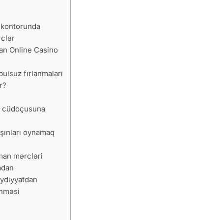
 kontorunda
clər
an Online Casino
lsuz fırlanmaları
r?
n cüdoçusuna
şınları oynamaq
man mərcləri
adan
eydiyyatdan
ənməsi