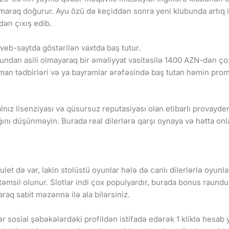
 maraq doğurur. Ayu özü də keçiddən sonra yeni klubunda artıq i
dən çıxış edib.
 veb-saytda göstərilən vaxtda baş tutur.
undan asili olmayaraq bir əməliyyat vasitəsilə 1400 AZN-dən
dman tədbirləri və ya bayramlar ərəfəsində baş tutan həmin prom
nız lisenziyası və qüsursuz reputasiyası olan etibarlı provayde
ını düşünməyin. Burada real dilerlərə qarşı oynaya və hətta onl
rulet də var, lakin stolüstü oyunlar hələ də canlı dilerlərlə oyun
təmsil olunur. Slotlar indi çox populyardır, burada bonus raun
aq sabit məzənnə ilə ala bilərsiniz.
 sosial şəbəkələrdəki profildən istifadə edərək 1 kliklə hesab y