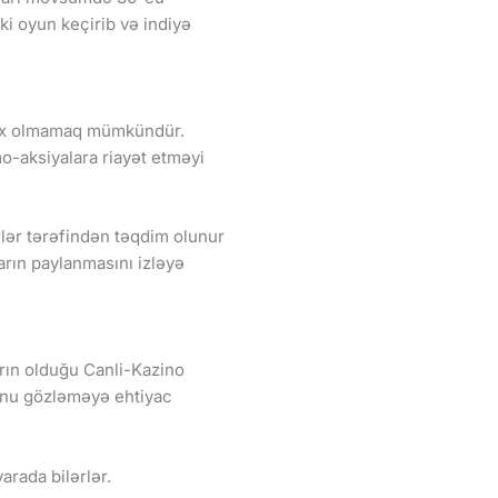
ki oyun keçirib və indiyə
 çox olmamaq mümkündür.
o-aksiyalara riayət etməyi
rlər tərəfindən təqdim olunur
arın paylanmasını izləyə
ların olduğu Canli-Kazino
dunu gözləməyə ehtiyac
arada bilərlər.