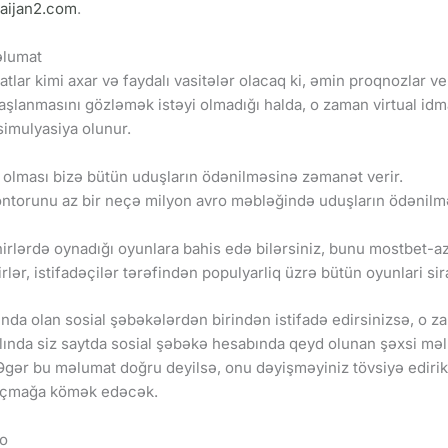
baijan2.com
.
əlumat
atlar kimi axar və faydalı vasitələr olacaq ki, əmin proqnozlar v
aşlanmasını gözləmək istəyi olmadığı halda, o zaman virtual idma
 simulyasiya olunur.
 olması bizə bütün uduşların ödənilməsinə zəmanət verir.
torunu az bir neçə milyon avro məbləğində uduşların ödənilm
rlərdə oynadığı oyunlara bahis edə bilərsiniz, bunu mostbet-az 
rlər, istifadəçilər tərəfindən populyarliq üzrə bütün oyunlari sira
nda olan sosial şəbəkələrdən birindən istifadə edirsinizsə, o z
halında siz saytda sosial şəbəkə hesabında qeyd olunan şəxsi mə
Əgər bu məlumat doğru deyilsə, onu dəyişməyiniz tövsiyə ediri
açmağa kömək edəcək.
no