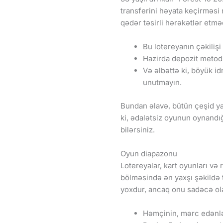
transferini həyata keçirməsi
qədər təsirli hərəkətlər etmə
Bu lotereyanın çəkilişi
Hazirda depozit metod
Və əlbəttə ki, böyük i
unutmayın.
Bundan əlavə, bütün çeşid yal
ki, ədalətsiz oyunun oynandığ
bilərsiniz.
Oyun diapazonu
Lotereyalar, kart oyunları və 
bölməsində ən yaxşı şəkildə 
yoxdur, ancaq onu sadəcə olar
Həmçinin, mərc edənlər