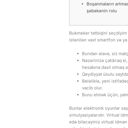
Boşanmaların artmas
şəbəkənin rolu
Bukmeker tətbiqini seçdiyim 
istənilən vaxt smartfon və y
Bundan əlavə, siz matç 
Nəzərinizə çatdıraq ki
hesabına daxil olmaq a
Qeydiyyat üsulu saytda
Beləliklə, yeni istifa
vacib olur.
Bunu etmək üçün, yalni
Bunlar elektronik oyunlar sa
simulyasiyalarıdır. Virtual i
edə biləcəyiniz virtual idman