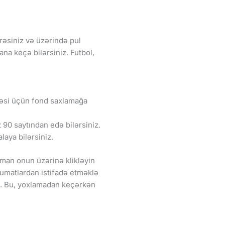
erəsiniz və üzərində pul
na keçə bilərsiniz. Futbol,
əsi üçün fond saxlamağa
90 saytından edə bilərsiniz.
laya bilərsiniz.
aman onun üzərinə klikləyin
lumatlardan istifadə etməklə
k. Bu, yoxlamadan keçərkən