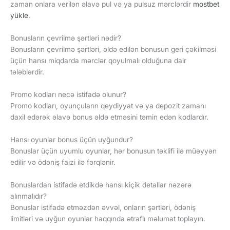
zaman onlara verilən əlavə pul və ya pulsuz mərclərdir
mostbet
yükle
.
Bonusların çevrilmə şərtləri nədir?
Bonusların çevrilmə şərtləri, əldə edilən bonusun geri çəkilməsi
üçün hansı miqdarda mərclər qoyulmalı olduğuna dair
tələblərdir.
Promo kodları necə istifadə olunur?
Promo kodları, oyunçuların qeydiyyat və ya depozit zamanı
daxil edərək əlavə bonus əldə etməsini təmin edən kodlardır.
Hansı oyunlar bonus üçün uyğundur?
Bonuslar üçün uyumlu oyunlar, hər bonusun təklifi ilə müəyyən
edilir və ödəniş faizi ilə fərqlənir.
Bonuslardan istifadə etdikdə hansı kiçik detallar nəzərə
alınmalıdır?
Bonuslar istifadə etməzdən əvvəl, onların şərtləri, ödəniş
limitləri və uyğun oyunlar haqqında ətraflı məlumat toplayın.