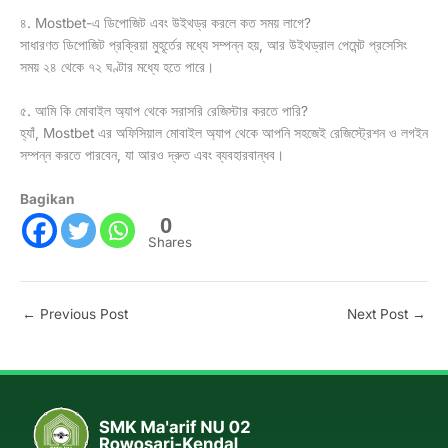
৪. Mostbet-এ ডিপোজিট এবং উইথড্র করলে কত সময় লাগে?
সাধারণত ডিপোজিট প্রক্রিয়া মুহূর্তের মধ্যে সম্পন্ন হয়, আর উইথড্রাল পেমেন্ট প্রসেসিং
সময় ২৪ থেকে ৭২ ঘণ্টার মধ্যে হতে পারে।
৫. আমি কি মোবাইল অ্যাপ থেকে সরাসরি রেজিস্টার করতে পারি?
হ্যাঁ, Mostbet এর অফিসিয়াল মোবাইল অ্যাপ থেকে আপনি সহজেই রেজিস্ট্রেশন ও লগইন
সম্পন্ন করতে পারবেন, যা আরও দ্রুত এবং ব্যবহারবান্ধব।
Bagikan
0
Shares
←
Previous Post
Next Post
→