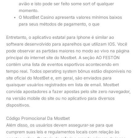
avião e isto pode ser feito some sort of qualquer
momento.
O MostBet Casino apresenta valores mínimos baixos
para seus métodos de pagamento, o que
Entretanto, o aplicativo estatal para Iphone é similar ao
software desenvolvido para aparelhos que utilizam IOS. Você
pode observar as partidas maiores no modo ao vivo na página
principal do internet site do Mostbet. A seção AO FESTÓN
contém uma lista de eventos esportivos acontecendo em
tempo real. Todos operating system bônus estão disponíveis no
site oficial do MostBet e, em geral, são enviados para
quaisquer usuários registrados em lista de email. Mostbet
convida apostadores a fazer apostas pelo site zero navegador,
na versão mobile do site ou no aplicativo para diversos
dispositivos.
Código Promocional Da Mostbet
Além disso, os usuários devem assegurar-se para que
cumprem suas leis e regulamentos locais com relação às