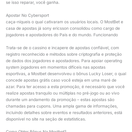
se isso reparar, você ganha.
Apostar No Cybersport
caça-níqueis o qual cativaram os usuários locais. O MostBet e
casa de apostas já sony ericsson consolidou como cargo de
jogadores e apostadores do País e do mundo. Funcionando
Trata-se de o cassino e incapere de apostas confiável, com
registro reconhecido e métodos sobre criptografia e proteção
de dados dos jogadores e apostadores. Para apoiar operating
system jogadores em momentos difíceis nas apostas
esportivas, a Mostbet desenvolveu o bônus Lucky Loser, o qual
concede apostas grátis caso você esteja em uma maré de
azar. Para ter acesso a esta promoção, é necessário que você
realize apostas tranquilo ou múltiplas no pré-jogo ou ao vivo
durante um andamento da promoção – estas apostas são
chamadas para cupons. Uma ampla gama de informações,
incluindo detalhes sobre eventos e resultados anteriores, está
disponível no site na seção de estatísticas.
Como Obter Bônus Na Mostbet?