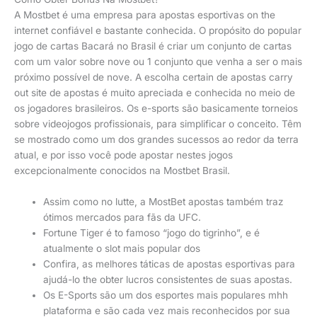
A Mostbet é uma empresa para apostas esportivas on the
internet confiável e bastante conhecida. O propósito do popular
jogo de cartas Bacará no Brasil é criar um conjunto de cartas
com um valor sobre nove ou 1 conjunto que venha a ser o mais
próximo possível de nove. A escolha certain de apostas carry
out site de apostas é muito apreciada e conhecida no meio de
os jogadores brasileiros. Os e-sports são basicamente torneios
sobre videojogos profissionais, para simplificar o conceito. Têm
se mostrado como um dos grandes sucessos ao redor da terra
atual, e por isso você pode apostar nestes jogos
excepcionalmente conocidos na Mostbet Brasil.
Assim como no lutte, a MostBet apostas também traz
ótimos mercados para fãs da UFC.
Fortune Tiger é to famoso “jogo do tigrinho”, e é
atualmente o slot mais popular dos
Confira, as melhores táticas de apostas esportivas para
ajudá-lo the obter lucros consistentes de suas apostas.
Os E-Sports são um dos esportes mais populares mhh
plataforma e são cada vez mais reconhecidos por sua