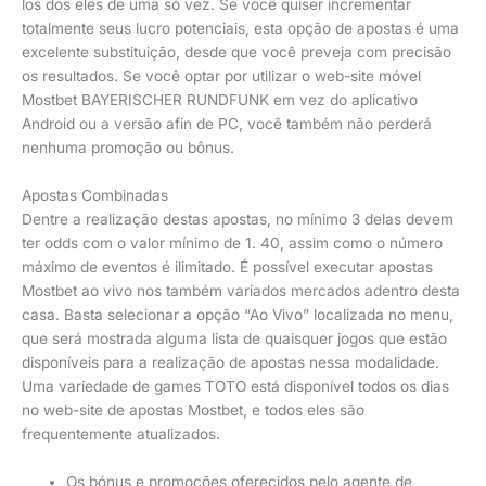
los dos eles de uma só vez. Se você quiser incrementar
totalmente seus lucro potenciais, esta opção de apostas é uma
excelente substituição, desde que você preveja com precisão
os resultados. Se você optar por utilizar o web-site móvel
Mostbet BAYERISCHER RUNDFUNK em vez do aplicativo
Android ou a versão afin de PC, você também não perderá
nenhuma promoção ou bônus.
Apostas Combinadas
Dentre a realização destas apostas, no mínimo 3 delas devem
ter odds com o valor mínimo de 1. 40, assim como o número
máximo de eventos é ilimitado. É possível executar apostas
Mostbet ao vivo nos também variados mercados adentro desta
casa. Basta selecionar a opção “Ao Vivo” localizada no menu,
que será mostrada alguma lista de quaisquer jogos que estão
disponíveis para a realização de apostas nessa modalidade.
Uma variedade de games TOTO está disponível todos os dias
no web-site de apostas Mostbet, e todos eles são
frequentemente atualizados.
Os bónus e promoções oferecidos pelo agente de