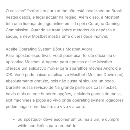
O cassino” “safari em euro at the não está localizado no Brasil,
nestes casos, é legal actuar na região. Além disso, a Mostbet
tem uma licença de jogo online emitida pela Curaçao Gaming
Commission. Quando se trata sobre métodos de depósito e
saque, a new Mostbet mostra uma diversidade incrível.
Aceite Operating System Bônus Mostbet Agora
Para apostas esportivas, você pode usar to site oficial ou o
aplicativo Mostbet. A Agente para apostas online Mostbet
oferece um aplicativo móvel para aparelhos móveis Android e
iOS. Você pode baixar o aplicativo Mostbet (Mostbet Download)
absolutamente gratuito, pois não custa ni siquiera un poco.
Durante nossa revisão de Na grande parte dos cassinosbet,
havia mais de one hundred opções, incluindo games de mesa,
slot machines e jogos ao vivo onde operating system jogadores
podem jogar com dealers ao vivo via cam.
ou apostador deve escolher um ou mais um, e cumprir
while condições para recebê-lo.