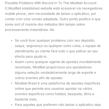
Possible Problems With Record In To The Mostbet Account
O MostBet established website está acessível via navegadores
mobile phone, sem necessidade de baixar o aplicativo, por
contar com uma versão adaptada. Outro ponto positivo é que
some sort of maioria dos métodos têm tempo sobre
processamento instantâneo. No
Se você tiver qualquer problema com seu depósito,
saque, segurança ou qualquer outra coisa, a equipe de
atendimento ao cliente fará tudo o que estiver ao seu
efecto para ajudá-lo.
Assim como qualquer agente de apostas mundialmente
renomado, MostBet proporciona aos apostadores
alguma seleção verdadeiramente larga de esporte e
outros eventos afin de apostar.
Mostbet Brasil é uma plataforma de apostas esportivas
online que permite aos usuários apostar na vários
eventos esportivos como futebol, basquete, tênis e
bastante mais.
Para aqueles que preferem não baixar o aplicativo seja