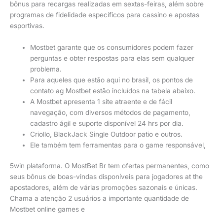
bônus para recargas realizadas em sextas-feiras, além sobre
programas de fidelidade específicos para cassino e apostas
esportivas.
Mostbet garante que os consumidores podem fazer
perguntas e obter respostas para elas sem qualquer
problema.
Para aqueles que estão aqui no brasil, os pontos de
contato ag Mostbet estão incluídos na tabela abaixo.
A Mostbet apresenta 1 site atraente e de fácil
navegação, com diversos métodos de pagamento,
cadastro ágil e suporte disponível 24 hrs por dia.
Criollo, BlackJack Single Outdoor patio e outros.
Ele também tem ferramentas para o game responsável,
5win plataforma. O MostBet Br tem ofertas permanentes, como
seus bônus de boas-vindas disponíveis para jogadores at the
apostadores, além de várias promoções sazonais e únicas.
Chama a atenção 2 usuários a importante quantidade de
Mostbet online games e