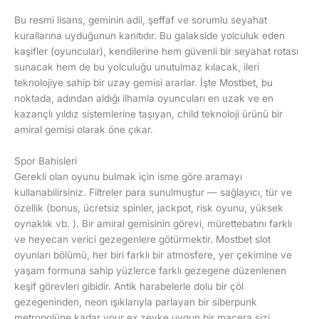
Bu resmi lisans, geminin adil, şeffaf ve sorumlu seyahat
kurallarına uyduğunun kanıtıdır. Bu galakside yolculuk eden
kaşifler (oyuncular), kendilerine hem güvenli bir seyahat rotası
sunacak hem de bu yolculuğu unutulmaz kılacak, ileri
teknolojiye sahip bir uzay gemisi ararlar. İşte Mostbet, bu
noktada, adından aldığı ilhamla oyuncuları en uzak ve en
kazançlı yıldız sistemlerine taşıyan, child teknoloji ürünü bir
amiral gemisi olarak öne çıkar.
Spor Bahisleri
Gerekli olan oyunu bulmak için isme göre aramayı
kullanabilirsiniz. Filtreler para sunulmuştur — sağlayıcı, tür ve
özellik (bonus, ücretsiz spinler, jackpot, risk oyunu, yüksek
oynaklık vb. ). Bir amiral gemisinin görevi, mürettebatını farklı
ve heyecan verici gezegenlere götürmektir. Mostbet slot
oyunları bölümü, her biri farklı bir atmosfere, yer çekimine ve
yaşam formuna sahip yüzlerce farklı gezegene düzenlenen
keşif görevleri gibidir. Antik harabelerle dolu bir çöl
gezegeninden, neon ışıklarıyla parlayan bir siberpunk
metropolüne kadar your ex zevke uygun bir macera sizi