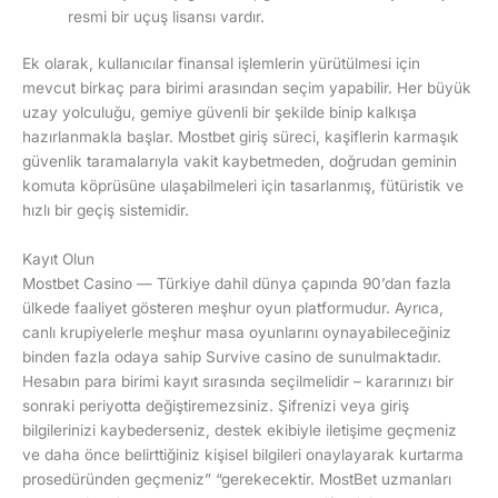
resmi bir uçuş lisansı vardır.
Ek olarak, kullanıcılar finansal işlemlerin yürütülmesi için
mevcut birkaç para birimi arasından seçim yapabilir. Her büyük
uzay yolculuğu, gemiye güvenli bir şekilde binip kalkışa
hazırlanmakla başlar. Mostbet giriş süreci, kaşiflerin karmaşık
güvenlik taramalarıyla vakit kaybetmeden, doğrudan geminin
komuta köprüsüne ulaşabilmeleri için tasarlanmış, fütüristik ve
hızlı bir geçiş sistemidir.
Kayıt Olun
Mostbet Casino — Türkiye dahil dünya çapında 90’dan fazla
ülkede faaliyet gösteren meşhur oyun platformudur. Ayrıca,
canlı krupiyelerle meşhur masa oyunlarını oynayabileceğiniz
binden fazla odaya sahip Survive casino de sunulmaktadır.
Hesabın para birimi kayıt sırasında seçilmelidir – kararınızı bir
sonraki periyotta değiştiremezsiniz. Şifrenizi veya giriş
bilgilerinizi kaybederseniz, destek ekibiyle iletişime geçmeniz
ve daha önce belirttiğiniz kişisel bilgileri onaylayarak kurtarma
prosedüründen geçmeniz” “gerekecektir. MostBet uzmanları