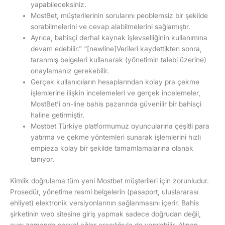
yapabileceksiniz.
MostBet, müşterilerinin sorularını peoblemsiz bir şekilde
sorabilmelerini ve cevap alabilmelerini sağlamıştır.
Ayrıca, bahisçi derhal kaynak işlevselliğinin kullanımına
devam edebilir.” “[newline]Verileri kaydettikten sonra,
taranmış belgeleri kullanarak (yönetimin talebi üzerine)
onaylamanız gerekebilir.
Gerçek kullanıcıların hesaplarından kolay pra çekme
işlemlerine ilişkin incelemeleri ve gerçek incelemeler,
MostBet’i on-line bahis pazarında güvenilir bir bahisçi
haline getirmiştir.
Mostbet Türkiye platformumuz oyuncularına çeşitli para
yatırma ve çekme yöntemleri sunarak işlemlerini hızlı
empieza kolay bir şekilde tamamlamalarına olanak
tanıyor.
Kimlik doğrulama tüm yeni Mostbet müşterileri için zorunludur.
Prosedür, yönetime resmi belgelerin (pasaport, uluslararası
ehliyet) elektronik versiyonlarının sağlanmasını içerir. Bahis
şirketinin web sitesine giriş yapmak sadece doğrudan değil,
aynı zamanda sosyal ağlar aracılığıyla da yapılabilir. Alınan