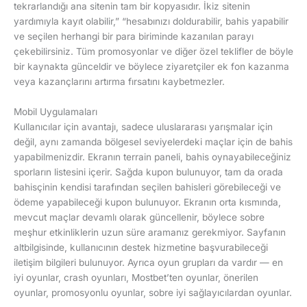
tekrarlandığı ana sitenin tam bir kopyasıdır. İkiz sitenin
yardımıyla kayıt olabilir,” “hesabınızı doldurabilir, bahis yapabilir
ve seçilen herhangi bir para biriminde kazanılan parayı
çekebilirsiniz. Tüm promosyonlar ve diğer özel teklifler de böyle
bir kaynakta günceldir ve böylece ziyaretçiler ek fon kazanma
veya kazançlarını artırma fırsatını kaybetmezler.
Mobil Uygulamaları
Kullanıcılar için avantajı, sadece uluslararası yarışmalar için
değil, aynı zamanda bölgesel seviyelerdeki maçlar için de bahis
yapabilmenizdir. Ekranın terrain paneli, bahis oynayabileceğiniz
sporların listesini içerir. Sağda kupon bulunuyor, tam da orada
bahisçinin kendisi tarafından seçilen bahisleri görebileceği ve
ödeme yapabileceği kupon bulunuyor. Ekranın orta kısmında,
mevcut maçlar devamlı olarak güncellenir, böylece sobre
meşhur etkinliklerin uzun süre aramanız gerekmiyor. Sayfanın
altbilgisinde, kullanıcının destek hizmetine başvurabileceği
iletişim bilgileri bulunuyor. Ayrıca oyun grupları da vardır — en
iyi oyunlar, crash oyunları, Mostbet’ten oyunlar, önerilen
oyunlar, promosyonlu oyunlar, sobre iyi sağlayıcılardan oyunlar.