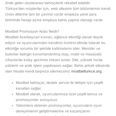
önde gelen uluslararası bahisçilerle rekabet edebilir.
Türkiye’den müşteriler için, web sitesinin tüm bölümlerinin kendi
choix dillerine tam bir çevirisi vardır empieza yerel para
biriminde hesap açma empieza bahis yapma olanağı vardır.
Mostbet Promosyon Kodu Nedir?
Mostbet Azerbaycan kumarı, eğlence etkinliği olarak teşvik
ediyor ve oyuncularından kendinizi kontrol altında tutarak bu
etkinliğe sorumlu bir şekilde katılmalarını ister. Menüler ve
butonlar belirgin konumlandırılmış olup, mobil ve masaüstü
cihazlarda kolay gezinme imkanı sunar. Site, yüksek hızda
yüklenir ve anlık işlem yapılmasını sağlar. Bahis şirketi sitesinde
olan hesabı kendi başınıza silemezsiniz
mostbetturkce.org
.
Mostbet bahisçisi, destek servisi ile iletişim için çeşitli
kanalları sağlar.
Mostbet olarak, oyuncularımıza özel çeşitli bonus ve
promosyonlar sunuyoruz.
Yatırımlara eklenen promosyonlar, oyuncuların oyun
deneyimlerini geliştirmelerine ve kazançlarını