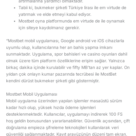
artırmalarına yardımcı olmaktadır.
Tabii ki, bukmeker şirketi Türkiye lirası ile em virtude de
yatırmak ve elde etmeyi kabul ediyor.
Mostbet oyna platformunda em virtude de ile oynamak
için siteye kaydolmanız gerekir.
“Mostbet mobil uygulaması, Google android ve iOS cihazlarla
uyumlu olup, kullanıcılarına her an bahis yapma imkanı
sunmaktadır. Uygulama, spor bahisleri ve casino oyunları dahil
olmak üzere tüm platform özelliklerine erişim sağlar. Yalnızca
birkaç dakika içinde kurulabilir ve fifty MB’tan az yer kaplar. On
yıldan çok onlayn kumar pazarında tecrübesi ile MostBet
kendini dürüst bukmeker şirketi gibi göstermiştir.
Mostbet Mobil Uygulaması
Mobil uygulama üzerinden yapılan işlemler masaüstü sürüm
kadar hızlı olup, yüksek hızda ödeme işlemleri
desteklenmektedir. Kullanıcılar, uygulamayı indirerek 100 FS
hoş geldin bonusundan yararlanabilirler. Güvenlik açısından, çift
doğrulama empieza şifreleme teknolojileri kullanılarak veri
güvenliği sağlanmaktadır. Kayıt arayüzünün düzeni tam ekran,