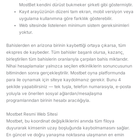
MostBet kendini dürüst bukmeker şirketi gibi göstermiştir.
Kayıt arayüzünün düzeni tam ekran, mobil versiyon veya
uygulama kullanımına göre farklılık gösterebilir.
Web sitesinde listelenen minimum sistem gereksinimleri
yoktur.
Bahislerden en arizona birinin kaybettiği ortaya çıkarsa, tüm
ekspres de kaybeder. Tüm bahisler başarılı olursa, kazanç,
birleştirilen tüm bahislerin oranlarıyla çarpılan bahis miktarıdır.
Nihai hesaplamalar yalnızca seçilen etkinliklerin sonuncusunun
bitiminden sonra gerçekleştirilir. Mostbet oyna platformunda
para ile oynamak için siteye kaydolmanız gerekir. Bunu 4
şekilde yapabilirsiniz — tek tuşla, telefon numarasıyla, e-posta
yoluyla ve önerilen sosyal ağlardan/mesajlaşma
programlarından birinin hesabı aracılığıyla.
Mostbet Resmi Web Sitesi
Mostbet, bu koordinat değişikliklerini anında tüm filoya
duyurarak kimsenin uzay boşluğunda kaybolmamasını sağlar.
En güncel ve doğru yanaşma noktasına ulaşmanın en emin