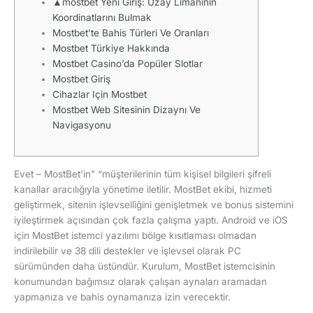
▲mostbet Yeni Giriş: Uzay Limanının
Koordinatlarını Bulmak
Mostbet’te Bahis Türleri Ve Oranları
Mostbet Türkiye Hakkında
Mostbet Casino’da Popüler Slotlar
Mostbet Giriş
Cihazlar Için Mostbet
Mostbet Web Sitesinin Dizaynı Ve
Navigasyonu
Evet – MostBet’in” “müşterilerinin tüm kişisel bilgileri şifreli
kanallar aracılığıyla yönetime iletilir. MostBet ekibi, hizmeti
geliştirmek, sitenin işlevselliğini genişletmek ve bonus sistemini
iyileştirmek açısından çok fazla çalışma yaptı. Android ve iOS
için MostBet istemci yazılımı bölge kısıtlaması olmadan
indirilebilir ve 38 dili destekler ve işlevsel olarak PC
sürümünden daha üstündür. Kurulum, MostBet istemcisinin
konumundan bağımsız olarak çalışan aynaları aramadan
yapmanıza ve bahis oynamanıza izin verecektir.