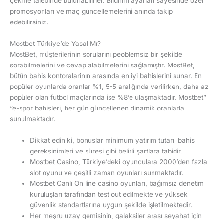
çekme talebinde bulunabilirler. Bildirim ayarları sayesinde özel
promosyonları ve maç güncellemelerini anında takip
edebilirsiniz.
Mostbet Türkiye’de Yasal Mı?
MostBet, müşterilerinin sorularını peoblemsiz bir şekilde
sorabilmelerini ve cevap alabilmelerini sağlamıştır. MostBet,
bütün bahis kontoralarinın arasında en iyi bahislerini sunar. En
popüler oyunlarda oranlar %1, 5-5 aralığında verilirken, daha az
popüler olan futbol maçlarında ise %8’e ulaşmaktadır. Mostbet”
“e-spor bahisleri, her gün güncellenen dinamik oranlarla
sunulmaktadır.
Dikkat edin ki, bonuslar minimum yatırım tutarı, bahis
gereksinimleri ve süresi gibi belirli şartlara tabidir.
Mostbet Casino, Türkiye’deki oyunculara 2000’den fazla
slot oyunu ve çeşitli zaman oyunları sunmaktadır.
Mostbet Canlı On line casino oyunları, bağımsız denetim
kuruluşları tarafından test out edilmekte ve yüksek
güvenlik standartlarına uygun şekilde işletilmektedir.
Her meşru uzay gemisinin, galaksiler arası seyahat için