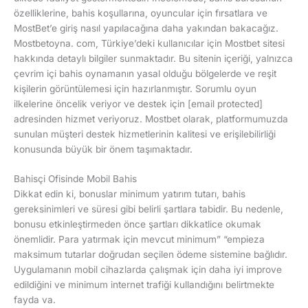
özelliklerine, bahis koşullarına, oyuncular için fırsatlara ve
MostBet’e giriş nasıl yapılacağına daha yakından bakacağız.
Mostbetoyna. com, Türkiye’deki kullanıcılar için Mostbet sitesi
hakkında detaylı bilgiler sunmaktadır. Bu sitenin içeriği, yalnızca
çevrim içi bahis oynamanın yasal olduğu bölgelerde ve reşit
kişilerin görüntülemesi için hazırlanmıştır. Sorumlu oyun
ilkelerine öncelik veriyor ve destek için [email protected]
adresinden hizmet veriyoruz. Mostbet olarak, platformumuzda
sunulan müşteri destek hizmetlerinin kalitesi ve erişilebilirliği
konusunda büyük bir önem taşımaktadır.
Bahisçi Ofisinde Mobil Bahis
Dikkat edin ki, bonuslar minimum yatırım tutarı, bahis
gereksinimleri ve süresi gibi belirli şartlara tabidir. Bu nedenle,
bonusu etkinleştirmeden önce şartları dikkatlice okumak
önemlidir. Para yatırmak için mevcut minimum” “empieza
maksimum tutarlar doğrudan seçilen ödeme sistemine bağlıdır.
Uygulamanın mobil cihazlarda çalışmak için daha iyi improve
edildiğini ve minimum internet trafiği kullandığını belirtmekte
fayda va.