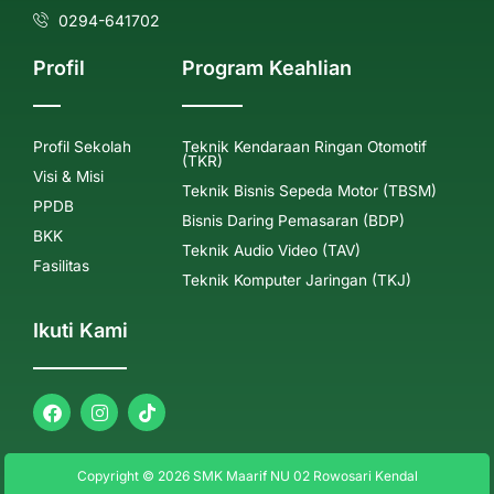
0294-641702
Profil
Program Keahlian
Profil Sekolah
Teknik Kendaraan Ringan Otomotif
(TKR)
Visi & Misi
Teknik Bisnis Sepeda Motor (TBSM)
PPDB
Bisnis Daring Pemasaran (BDP)
BKK
Teknik Audio Video (TAV)
Fasilitas
Teknik Komputer Jaringan (TKJ)
Ikuti Kami
F
I
a
n
c
s
e
t
b
a
Copyright © 2026 SMK Maarif NU 02 Rowosari Kendal