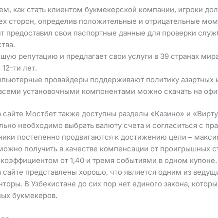
ем, как стать клиентом букмекерской компании, игроки до
сех сторон, определив положительные и отрицательные мо
ент предоставил свои паспортные данные для проверки служ
тва.
шую репутацию и предлагает свои услуги в 39 странах мира
12-ти лет.
мпьютерные провайдеры поддерживают политику азартных и
о всеми установочными компонентами можно скачать на офи
а сайте Мостбет также доступны разделы «Казино» и «Вирту
льно необходимо выбрать валюту счета и согласиться с пр
тники постепенно продвигаются к достижению цели – макс
 можно получить в качестве компенсации от проигрышных с
 коэффициентом от 1,40 и тремя событиями в одном купоне.
 сайте представлены хорошо, что является одним из ведущ
торы. В Узбекистане до сих пор нет единого закона, котор
ых букмекеров.