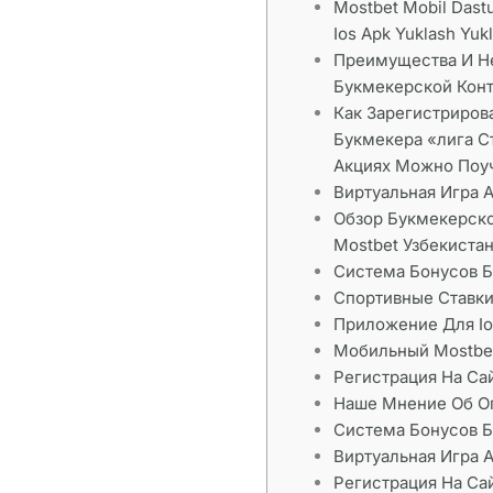
Mostbet Mobil Dastur
Ios Apk Yuklash Yuk
Преимущества И Н
Букмекерской Кон
Как Зарегистриров
Букмекера «лига С
Акциях Можно Поуч
Виртуальная Игра A
Обзор Букмекерск
Mostbet Узбекиста
Система Бонусов 
Спортивные Ставк
Приложение Для Io
Мобильный Mostbe
Регистрация На Са
Наше Мнение Об О
Система Бонусов 
Виртуальная Игра A
Регистрация На Са