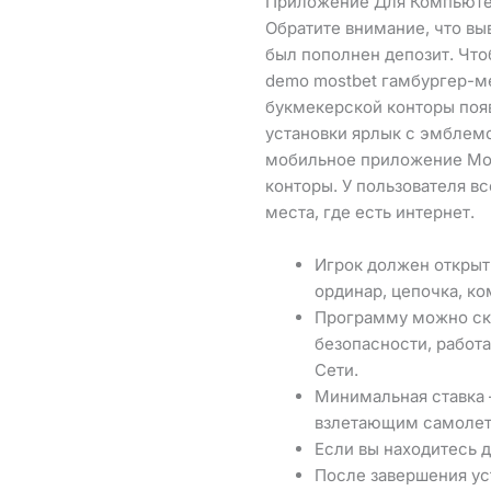
Приложение Для Компьют
Обратите внимание, что вы
был пополнен депозит. Что
demo mostbet гамбургер-м
букмекерской конторы появ
установки ярлык с эмблемо
мобильное приложение Mos
конторы. У пользователя в
места, где есть интернет.
Игрок должен открыть
ординар, цепочка, ком
Программу можно ска
безопасности, работа
Сети.
Минимальная ставка 
взлетающим самолет
Если вы находитесь 
После завершения ус