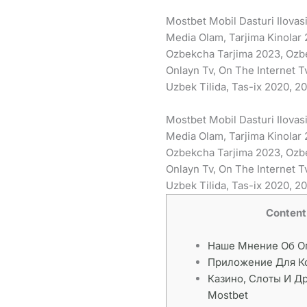
Mostbet Mobil Dasturi Ilova
Media Olam, Tarjima Kinolar
Ozbekcha Tarjima 2023, Ozbe
Onlayn Tv, On The Internet T
Uzbek Tilida, Tas-ix 2020, 2
Mostbet Mobil Dasturi Ilova
Media Olam, Tarjima Kinolar
Ozbekcha Tarjima 2023, Ozbe
Onlayn Tv, On The Internet T
Uzbek Tilida, Tas-ix 2020, 2
Content
Наше Мнение Об О
Приложение Для К
Казино, Слоты И Д
Mostbet