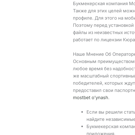
Букмекерская компания Mos
Также для этих целей можн
профиле. Для этого на моб
Поэтому перед установкой 
файлы из неизвестных исто
работает по лицензии Кюра
Наше Мнение Об Операторе
Основным преимуществом п
любое время без надобност
же масштабный спортивный 
победителей, которых ждут
предоставил свои паспортн
mostbet o’ynash
.
Если вы решили стат
найдите независимые 
Букмекерская компан
приложения.