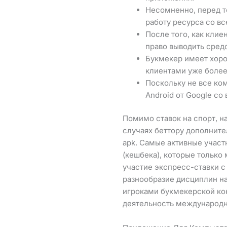
Несомненно, перед т
работу ресурса со в
После того, как кли
право выводить средс
Букмекер имеет хоро
клиентами уже более 
Поскольку не все ко
Android от Google с
Помимо ставок на спорт, н
случаях беттору дополните
apk. Самые активные учас
(кешбека), которые только
участие экспресс-ставки с
разнообразие дисциплин на
игроками букмекерской кон
деятельность международн