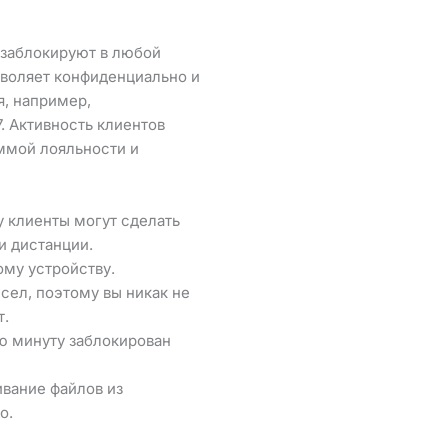
 заблокируют в любой
зволяет конфиденциально и
я, например,
. Активность клиентов
ммой лояльности и
у клиенты могут сделать
и дистанции.
ому устройству.
сел, поэтому вы никак не
т.
ую минуту заблокирован
ивание файлов из
о.