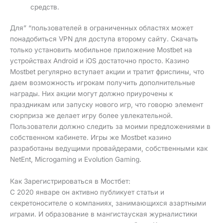
средств.
Для” “пользователей в ограниченных областях может
понадобиться VPN для доступа второму сайту. Скачать
только установить мобильное приложение Mostbet на
устройствах Android и iOS достаточно просто. Казино
Mostbet регулярно вступает акции и тратит фриспины, что
даем возможность игрокам получить дополнительные
награды. Них акции могут должно приурочены к
праздникам или запуску нового игр, что говорю элемент
сюрприза же делает игру более увлекательной.
Пользователи должно следить за моими предложениями в
собственном кабинете. Игры же Mostbet казино
разработаны ведущими провайдерами, собственными как
NetEnt, Microgaming и Evolution Gaming.
Как Зарегистрироваться в Мостбет:
С 2020 январе он активно публикует статьи и
секретоносителе о компаниях, занимающихся азартными
играми. И образование в мангистауская журналистики