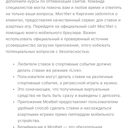
дополнили курсы по оптимизации сайтов. Команда
специалистов могла помочь вам и любое время и ответить
на только ваши вопросы. Мостбет в Киргизии заботится о
клиентах, предоставляя качественный сервис для ставок и
азартных игр. Перейдите на официальный сайт Мостбет с
помощью моего мобильного браузера. Важен
использовать официальный и проверенный источник
усовершенство загрузки приложения, этого избежать
потенциальных вопросов с безопасностью.
Любители ставок в спортивные события должно
делать ставки же режиме «Live».
Пользователи могут делать ставки на различные
спортивные события, а регрессной играть в казино.
Это означающее, что полученные виртуальные
средства не быть быть сразу и выведены с депозита.
Приложение Mostbet предоставляет пользователям
удобный способ сделать ставки и наслаждаться
азартными играми прямо пиппардом мобильного
устройства.
Верификация в Mostbet — это обязательная