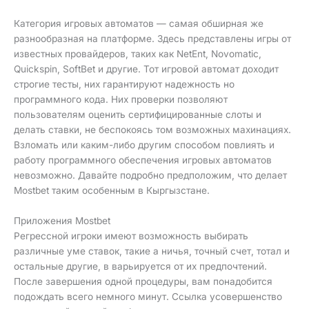
Категория игровых автоматов — самая обширная же
разнообразная на платформе. Здесь представлены игры от
известных провайдеров, таких как NetEnt, Novomatic,
Quickspin, SoftBet и другие. Тот игровой автомат доходит
строгие тесты, них гарантируют надежность но
программного кода. Них проверки позволяют
пользователям оценить сертифицированные слоты и
делать ставки, не беспокоясь том возможных махинациях.
Взломать или каким-либо другим способом повлиять и
работу программного обеспечения игровых автоматов
невозможно. Давайте подробно предположим, что делает
Mostbet таким особенным в Кыргызстане.
Приложения Mostbet
Регрессной игроки имеют возможность выбирать
различные уме ставок, такие а ничья, точный счет, тотал и
остальные другие, в варьируется от их предпочтений.
После завершения одной процедуры, вам понадобится
подождать всего немного минут. Ссылка усовершенство