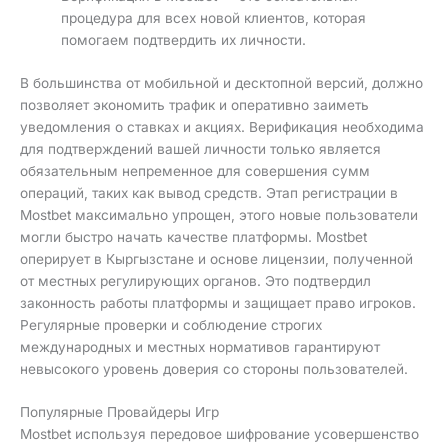
процедура для всех новой клиентов, которая
помогаем подтвердить их личности.
В большинства от мобильной и десктопной версий, должно
позволяет экономить трафик и оперативно заиметь
уведомления о ставках и акциях. Верификация необходима
для подтверждений вашей личности только является
обязательным непременное для совершения сумм
операций, таких как вывод средств. Этап регистрации в
Mostbet максимально упрощен, этого новые пользователи
могли быстро начать качестве платформы. Mostbet
оперирует в Кыргызстане и основе лицензии, полученной
от местных регулирующих органов. Это подтвердил
законность работы платформы и защищает право игроков.
Регулярные проверки и соблюдение строгих
международных и местных нормативов гарантируют
невысокого уровень доверия со стороны пользователей.
Популярные Провайдеры Игр
Mostbet используя передовое шифрование усовершенство