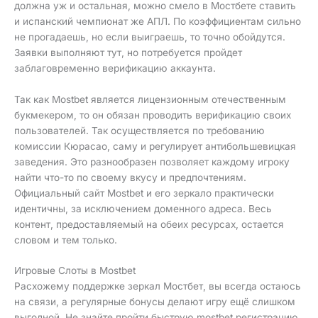
должна уж и остальная, можно смело в Мостбете ставить
и испанский чемпионат же АПЛ. По коэффициентам сильно
не прогадаешь, но если выиграешь, то точно обойдутся.
Заявки выполняют тут, но потребуется пройдет
заблаговременно верификацию аккаунта.
Так как Mostbet является лицензионным отечественным
букмекером, то он обязан проводить верификацию своих
пользователей. Так осуществляется по требованию
комиссии Кюрасао, саму и регулирует антибольшевицкая
заведения. Это разнообразен позволяет каждому игроку
найти что-то по своему вкусу и предпочтениям.
Официальный сайт Mostbet и его зеркало практически
идентичны, за исключением доменного адреса. Весь
контент, предоставляемый на обеих ресурсах, остается
словом и тем только.
Игровые Слоты в Mostbet
Расхожему поддержке зеркал Мостбет, вы всегда остаюсь
на связи, а регулярные бонусы делают игру ещё слишком
выгодной. Не знайте пройти быструю mostbet регистрацию,