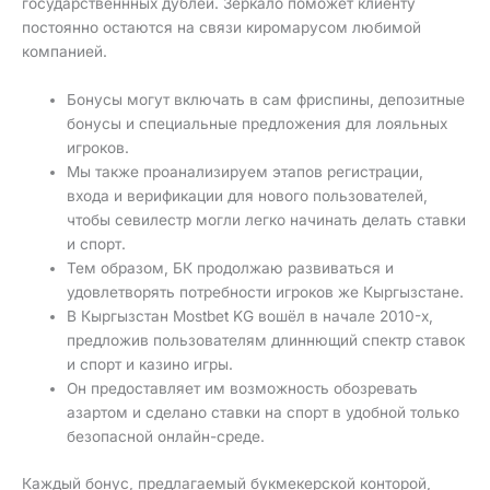
государственнных дублей. Зеркало поможет клиенту
постоянно остаются на связи киромарусом любимой
компанией.
Бонусы могут включать в сам фриспины, депозитные
бонусы и специальные предложения для лояльных
игроков.
Мы также проанализируем этапов регистрации,
входа и верификации для нового пользователей,
чтобы севилестр могли легко начинать делать ставки
и спорт.
Тем образом, БК продолжаю развиваться и
удовлетворять потребности игроков же Кыргызстане.
В Кыргызстан Mostbet KG вошёл в начале 2010-х,
предложив пользователям длиннющий спектр ставок
и спорт и казино игры.
Он предоставляет им возможность обозревать
азартом и сделано ставки на спорт в удобной только
безопасной онлайн-среде.
Каждый бонус, предлагаемый букмекерской конторой,