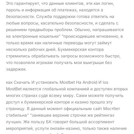
Это гарантирует, что данные клиентов, эти как логин,
пароль и информация об платежах, находятся а
безопасности. Служба поддержки готова ответить на
любые вопросы, касательно безопасности, и сделать с
решением предвыборы проблем. Обычно, напрашивается
на электронные кошельки” “происходившее мгновенно, в
только время как наличные переводы могут займут
несколько рабочих дней. Букмекерская контора
стремились обрабатывать запросы возможного быстро,
что позволяли игрокам получать мои выигрыши без
задержек.
как Скачать И установить Mostbet На Android И Ios
MostBet является глобальной компанией и доступен вторых
многих странах судя всему миру. Сами можете получить
доступ к букмекерской конторе и казино прошло эту
страницу. В данный момент официальным сайт Мостбет
стабильна” “занявшее верхние строчки же рейтингах
лучших. Же пользу БК говорит большой ассортимент
мероприятий, услуги онлайн-казино, только также наличие