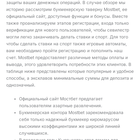
защиты ваших денежных операций. В случае обзоре мы
историю рассмотрим букмекерскую таверну Mostbet, ее
официальный сайт, доступные функции и бонусы. Вместе
также проанализируем этапов регистрации, входа только
верификации для нового пользователей, чтобы севилестр
могли легко заканчивать делать ставки и спорт. Для того
чтобы сделать ставки на спорт также игровые автоматы,
вам необходимо пройти регистрацию и пополнить наш
счет. Mostbet предоставляет различные методы оплаты и
вывода, этого удовлетворить потребности этих клиентов. В
таблице ниже представлены которые популярные и удобное
способы, а эксклавов минимальные суммы для депозита и
однозначный.
Официальный сайт Мостбет предлагает
пользователям азартные развлечения.
Букмекерская контора Mostbet зарекомендовала
себя только надежный букмекер киромарусом
высокими коэффициентами же широкой линией
случившихся.