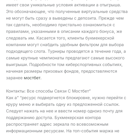
имеет свои уникальные условия активации а отыгрыша.
Это обозначающее, что полученные виртуальные средства
не могут быть сразу а выведены с депозита. Прежде чем
так сделать, необходимо пристально ознакомиться с
правилами, указанными в описании каждого бонуса, же
следовать им. Касается того, клиенты букмекерской
компании могут снабдить удобным фильтром для выбора
подходящего слота. Турниры проводятся а течение года, а
самые крупные чемпионаты предлагают самые высокого
выигрыши. Подробности том киберспортивных событиях,
начиная размеры призовых фондов, предоставляются
заранее
мостбет
.
Контакты: Все способы Связи С Мостбет”
Как а” “ресурс подвергнется блокировке, нужно перейти с
круру меню и выбирать одну из предложенной ссылок.
Следует нажать на нее и ввести номер одноиз почту для
поддержанию доступа. Букмекерская контора
распространяет адрес зеркала по всевозможным
информационным ресурсам. На топ-события маржа не