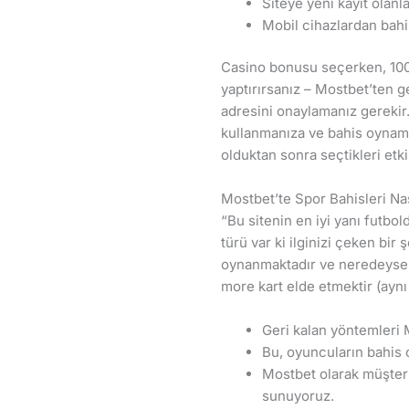
Siteye yeni kayıt olanl
Mobil cihazlardan bahis
Casino bonusu seçerken, 100 T
yaptırırsanız – Mostbet’ten g
adresini onaylamanız gerekir.
kullanmanıza ve bahis oynamanı
olduktan sonra seçtikleri etki
Mostbet’te Spor Bahisleri Nas
“Bu sitenin en iyi yanı futbo
türü var ki ilginizi çeken bir
oynanmaktadır ve neredeyse t
more kart elde etmektir (aynı 
Geri kalan yöntemleri 
Bu, oyuncuların bahis 
Mostbet olarak müşteri
sunuyoruz.