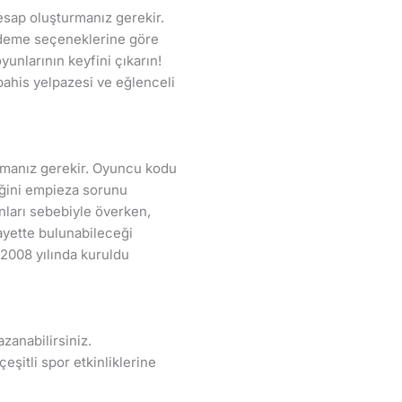
esap oluşturmanız gerekir.
 ödeme seçeneklerine göre
yunlarının keyfini çıkarın!
 bahis yelpazesi ve eğlenceli
zanmanız gerekir. Oyuncu kodu
iğini empieza sorunu
nları sebebiyle överken,
kayette bulunabileceği
 2008 yılında kuruldu
zanabilirsiniz.
eşitli spor etkinliklerine