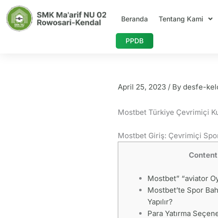
Skip
to
Beranda
Tentang Kami
content
PPDB
Mostbet Türkiye
April 25, 2023
/ By
desfe-kel
Mostbet Türkiye Çevrimiçi 
Mostbet Giriş: Çevrimiçi Spo
Content
Mostbet” “aviator O
Mostbet’te Spor Bahi
Yapılır?
Para Yatırma Seçene