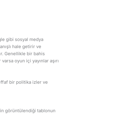
gle gibi sosyal medya
nışlı hale getirir ve
. Genellikle bir bahis
varsa oyun içi yayınlar aşırı
af bir politika izler ve
n görüntülendiği tablonun