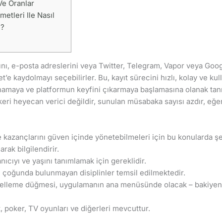
Ve Oranlar
etleri Ile Nasıl
m?
ını, e-posta adreslerini veya Twitter, Telegram, Vapor veya Goo
’e kaydolmayı seçebilirler. Bu, kayıt sürecini hızlı, kolay ve kulla
namaya ve platformun keyfini çıkarmaya başlamasına olanak tanır
eri heyecan verici değildir, sunulan müsabaka sayısı azdır, eğer 
ve kazançlarını güven içinde yönetebilmeleri için bu konularda şeff
larak bilgilendirir.
nıcıyı ve yaşını tanımlamak için gereklidir.
n çoğunda bulunmayan disiplinler temsil edilmektedir.
lleme düğmesi, uygulamanın ana menüsünde olacak – bakiyeni
, poker, TV oyunları ve diğerleri mevcuttur.