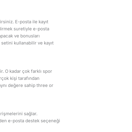
siniz. E-posta ile kayıt
dirmek suretiyle e-posta
yapacak ve bonusları
etini kullanabilir ve kayıt
r. O kadar çok farklı spor
rçok kişi tarafından
ynı değere sahip three or
işmelerini sağlar.
inden e-posta destek seçeneği