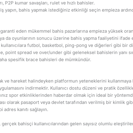
ı, P2P kumar savaşları, rulet ve hızlı bahisler.
iş yapın, bahis yapmak istediğiniz etkinliği seçin empieza ardın
ı garanti eden mükemmel bahis pazarlarına empieza yüksek oranl
n ya da oyunlarının sonucu üzerine bahis yapma faaliyetini ifade e
ullanıcılara futbol, basketbol, ping-pong ve diğerleri gibi bir 
e, point spread ve over/under gibi geleneksel bahislerin yanı s
aha spesifik brace bahisleri de mümkündür.
k ve hareket halindeyken platformun yeteneklerini kullanmaya ba
gulamasını indirmektir. Kullanıcı dostu düzeni ve pratik özellikl
ğınız spor etkinliklerinden haberdar olmak için ideal bir yöntemd
ı olarak pasaport veya devlet tarafından verilmiş bir kimlik gibi 
i adres kanıtı sağlayın.
ı, gerçek bahisçi kullanıcılarından gelen sayısız olumlu eleştirile