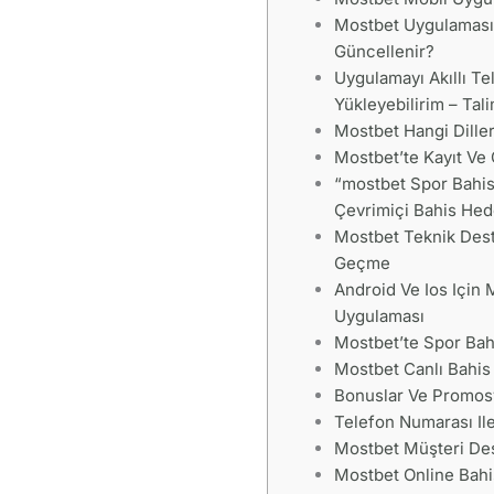
Mostbet Uygulaması
Güncellenir?
Uygulamayı Akıllı Te
Yükleyebilirim – Tal
Mostbet Hangi Diller
Mostbet’te Kayıt Ve 
“mostbet Spor Bahis
Çevrimiçi Bahis Hed
Mostbet Teknik Deste
Geçme
Android Ve Ios Için
Uygulaması
Mostbet’te Spor Bahi
Mostbet Canlı Bahis
Bonuslar Ve Promos
Telefon Numarası Il
Mostbet Müşteri De
Mostbet Online Bahis