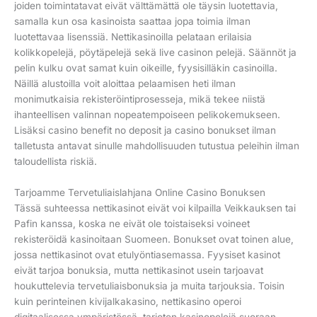
joiden toimintatavat eivät välttämättä ole täysin luotettavia,
samalla kun osa kasinoista saattaa jopa toimia ilman
luotettavaa lisenssiä. Nettikasinoilla pelataan erilaisia
kolikkopelejä, pöytäpelejä sekä live casinon pelejä. Säännöt ja
pelin kulku ovat samat kuin oikeille, fyysisilläkin casinoilla.
Näillä alustoilla voit aloittaa pelaamisen heti ilman
monimutkaisia rekisteröintiprosesseja, mikä tekee niistä
ihanteellisen valinnan nopeatempoiseen pelikokemukseen.
Lisäksi casino benefit no deposit ja casino bonukset ilman
talletusta antavat sinulle mahdollisuuden tutustua peleihin ilman
taloudellista riskiä.
Tarjoamme Tervetuliaislahjana Online Casino Bonuksen
Tässä suhteessa nettikasinot eivät voi kilpailla Veikkauksen tai
Pafin kanssa, koska ne eivät ole toistaiseksi voineet
rekisteröidä kasinoitaan Suomeen. Bonukset ovat toinen alue,
jossa nettikasinot ovat etulyöntiasemassa. Fyysiset kasinot
eivät tarjoa bonuksia, mutta nettikasinot usein tarjoavat
houkuttelevia tervetuliaisbonuksia ja muita tarjouksia. Toisin
kuin perinteinen kivijalkakasino, nettikasino operoi
digitaalisessa ympäristössä, tarjoten kasinopelejä suoraan