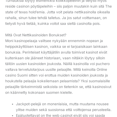
Turnauksia löytyy esimerkiksi kolikkopeleihin ja tietysti myös
reside casinon pöytäpeleihin – siis paljon muutakin kuin sitä The
state of texas hold’emia. Jotta voit pelata nettikasinolla oikealla
rahalla, sinun tulee tehdä talletus. Ja jos satut voittamaan, on
tietysti hyvä tietää, kuinka voitot saa sieltä casinolta pois.
Mitä Ovat Nettikasinoiden Bonukset?
Moni kasinopelaaja valitsee nykyään ennemmin nopean ja
helppokäyttöisen kasinon, vaikka se ei tarjoaisikaan lainkaan
bonuksia. Perinteiset käyttäjätilin avulla toimivat kasinot eivät
kuitenkaan ole jääneet historiaan, vaan niitäkin löytyy silloin
tällöin uusien kasinoiden joukosta. Näillä kasinoilla voi puchero
valtava tervetulotarjous uusille pelaajille. Millä keinoilla Online
casino Suomi sitten voi erottua muiden kasinoiden joukosta ja
houkutella pelaajia kokeilemaan pelaamista? Yksi suomalaisille
pelaajille tärkeimmistä seikoista on tietenkin se, että kasinosivut
on käännetty kokonaan suomen kielelle.
Jackpot-pelejä on monenlaisia, mutta muutama nousee
ylitse muiden sekä suosionsa että voittojensa perusteella.
Epäluotettavat on the web casinot eivät siis voi saada