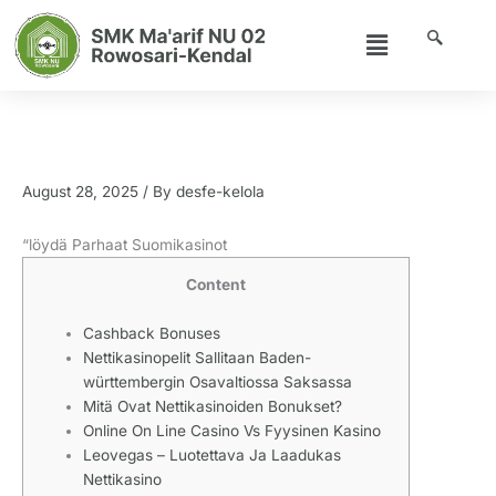
Skip
Menu
to
content
Nettikasinot Vertaile Ja Valitse Paras
Nettikasino Helposti
August 28, 2025
/ By
desfe-kelola
“löydä Parhaat Suomikasinot
Content
Cashback Bonuses
Nettikasinopelit Sallitaan Baden-
württembergin Osavaltiossa Saksassa
Mitä Ovat Nettikasinoiden Bonukset?
Online On Line Casino Vs Fyysinen Kasino
Leovegas – Luotettava Ja Laadukas
Nettikasino