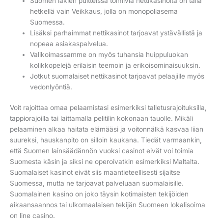
Suomen lakien puitteissa toimivia nettikasinoita on tällä
hetkellä vain Veikkaus, jolla on monopoliasema
Suomessa.
Lisäksi parhaimmat nettikasinot tarjoavat ystävällistä ja
nopeaa asiakaspalvelua.
Valikoimassamme on myös tuhansia huippuluokan
kolikkopelejä erilaisin teemoin ja erikoisominaisuuksin.
Jotkut suomalaiset nettikasinot tarjoavat pelaajille myös
vedonlyöntiä.
Voit rajoittaa omaa pelaamistasi esimerkiksi talletusrajoituksilla,
tappiorajoilla tai laittamalla pelitilin kokonaan tauolle. Mikäli
pelaaminen alkaa haitata elämääsi ja voitonnälkä kasvaa liian
suureksi, hauskanpito on silloin kaukana. Tiedät varmaankin,
että Suomen lainsäädännön vuoksi casinot eivät voi toimia
Suomesta käsin ja siksi ne operoivatkin esimerkiksi Maltalta.
Suomalaiset kasinot eivät siis maantieteellisesti sijaitse
Suomessa, mutta ne tarjoavat palveluaan suomalaisille.
Suomalainen kasino on joko täysin kotimaisten tekijöiden
aikaansaannos tai ulkomaalaisen tekijän Suomeen lokalisoima
on line casino.