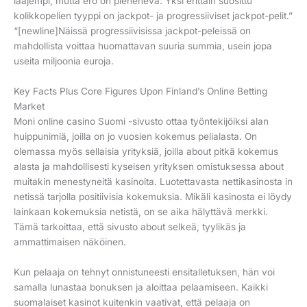
laajempi, mutta ero on pienenevä. Yksi erittäin suosittu
kolikkopelien tyyppi on jackpot- ja progressiiviset jackpot-pelit.”
“[newline]Näissä progressiivisissa jackpot-peleissä on
mahdollista voittaa huomattavan suuria summia, usein jopa
useita miljoonia euroja.
Key Facts Plus Core Figures Upon Finland’s Online Betting
Market
Moni online casino Suomi -sivusto ottaa työntekijöiksi alan
huippunimiä, joilla on jo vuosien kokemus pelialasta. On
olemassa myös sellaisia yrityksiä, joilla about pitkä kokemus
alasta ja mahdollisesti kyseisen yrityksen omistuksessa about
muitakin menestyneitä kasinoita. Luotettavasta nettikasinosta in
netissä tarjolla positiivisia kokemuksia. Mikäli kasinosta ei löydy
lainkaan kokemuksia netistä, on se aika hälyttävä merkki.
Tämä tarkoittaa, että sivusto about selkeä, tyylikäs ja
ammattimaisen näköinen.
Kun pelaaja on tehnyt onnistuneesti ensitalletuksen, hän voi
samalla lunastaa bonuksen ja aloittaa pelaamiseen. Kaikki
suomalaiset kasinot kuitenkin vaativat, että pelaaja on