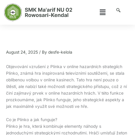
Skip
Menu
to
content
Objevování vzrušení z Plinka v online
hazardních strategiích
August 24, 2025
/ By
desfe-kelola
Objevování vzrušení z Plinka v online hazardních strategiích
Plinko, známá hra inspirovaná televizními soutěžemi, se stala
oblíbenou volbou v online kasinech. Tato hra není pouze o
štěstí, ale nabízí také možnosti strategického přístupu, což z ní
činí zajímavý prvek v online hazardních hrách. V této funkce
prozkoumáme, jak Plinko funguje, jeho strategické aspekty a
jak maximálně využít své možnosti ve hře.
Co je Plinko a jak funguje?
Plinko je hra, která kombinuje elementy náhody s
jednoduchými strategickými rozhodnutími. Hráči umísťují žeton