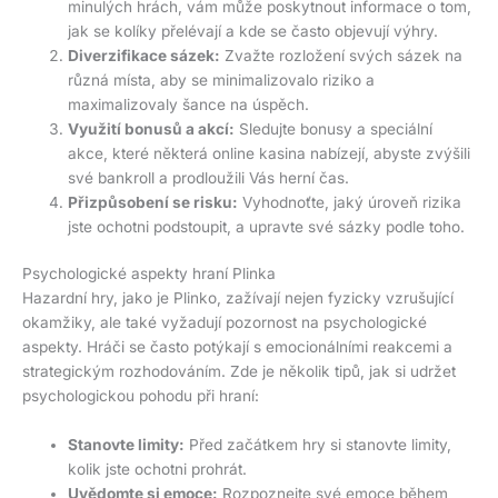
minulých hrách, vám může poskytnout informace o tom,
jak se kolíky přelévají a kde se často objevují výhry.
Diverzifikace sázek:
Zvažte rozložení svých sázek na
různá místa, aby se minimalizovalo riziko a
maximalizovaly šance na úspěch.
Využití bonusů a akcí:
Sledujte bonusy a speciální
akce, které některá online kasina nabízejí, abyste zvýšili
své bankroll a prodloužili Vás herní čas.
Přizpůsobení se risku:
Vyhodnoťte, jaký úroveň rizika
jste ochotni podstoupit, a upravte své sázky podle toho.
Psychologické aspekty hraní Plinka
Hazardní hry, jako je Plinko, zažívají nejen fyzicky vzrušující
okamžiky, ale také vyžadují pozornost na psychologické
aspekty. Hráči se často potýkají s emocionálními reakcemi a
strategickým rozhodováním. Zde je několik tipů, jak si udržet
psychologickou pohodu při hraní:
Stanovte limity:
Před začátkem hry si stanovte limity,
kolik jste ochotni prohrát.
Uvědomte si emoce:
Rozpoznejte své emoce během