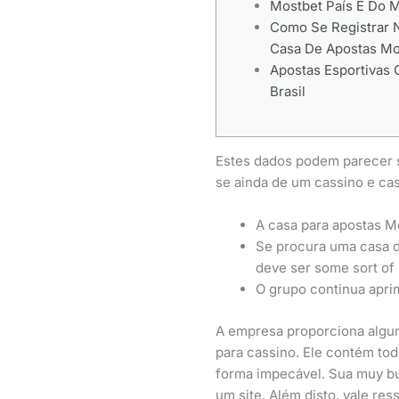
Mostbet País E Do 
Como Se Registrar 
Casa De Apostas Mo
Apostas Esportivas 
Brasil
Estes dados podem parecer s
se ainda de um cassino e ca
A casa para apostas M
Se procura uma casa de
deve ser some sort of 
O grupo continua aprim
A empresa proporciona algum
para cassino. Ele contém tod
forma impecável. Sua muy bu
um site. Além disto, vale res