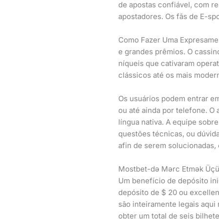
de apostas confiável, com r
apostadores. Os fãs de E-sp
Como Fazer Uma Expresame
e grandes prêmios. O cassin
níqueis que cativaram operati
clássicos até os mais modern
Os usuários podem entrar em 
ou até ainda por telefone. O
língua nativa. A equipe sobre
questões técnicas, ou dúvi
afin de serem solucionadas,
Mostbet-də Mərc Etmək Üçün
Um benefício de depósito in
depósito de $ 20 ou excellen
são inteiramente legais aqui
obter um total de seis bilhe