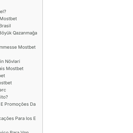
el?
 Mostbet
Brasil
 Böyük Qazanmağa
ommesse Mostbet
n Növləri
is Mostbet
bet
stbet
ərc
ito?
 E Promoções Da
ações Para Ios E
viço Para Vpn,