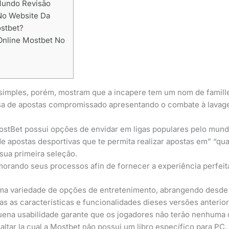
Mundo Revisão
No Website Da
stbet?
Online Mostbet No
imples, porém, mostram que a incapere tem um nom de famille 
sa de apostas compromissado apresentando o combate à lavage
ostBet possui opções de envidar em ligas populares pelo mu
 apostas desportivas que te permita realizar apostas em” “qua
sua primeira seleção.
orando seus processos afin de fornecer a experiência perfeita
a variedade de opções de entretenimento, abrangendo desde a
as as características e funcionalidades dieses versões anterior
ena usabilidade garante que os jogadores não terão nenhuma c
saltar la cual a Mostbet não possui um libro específico para PC