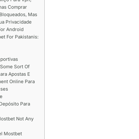
nas Comprar
Bloqueados, Mas
a Privacidade
or Android
et For Pakistanis:
portivas
 Some Sort Of
ara Apostas E
ent Online Para
eses
te
Depósito Para
Mostbet Not Any
el Mostbet