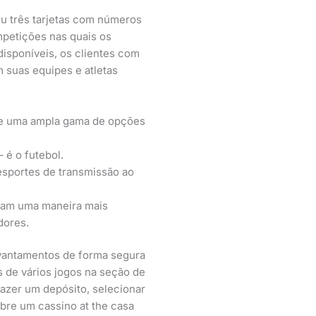
u três tarjetas com números
mpetições nas quais os
isponíveis, os clientes com
 suas equipes e atletas
rece uma ampla gama de opções
 é o futebol.
esportes de transmissão ao
ejam uma maneira mais
dores.
evantamentos de forma segura
 de vários jogos na seção de
fazer um depósito, selecionar
bre um cassino at the casa