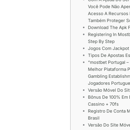
Você Pode Não Ape
Acesso A Recursos 
Também Proteger Su
Download The Apk F
Registering In Mostb
Step By Step
Jogos Com Jackpot
Tipos De Apostas Es
“mostbet Portugal –
Melhor Plataforma P
Gambling Establishm
Jogadores Portugu
Versão Móvel Do Si
Bônus De 100% Em 
Cassino + 70fs
Registro De Conta 
Brasil
Versão Do Site Móv