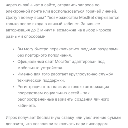
через онлайн-чат а сайте, отправить запроса по
электронной почте или воспользоваться горячей линией.
Доступ всему всем” “возможностям MostBet открывается
только после входа в личный кабинет. Занявшее
авторизация до 2 минут и возможна на выбор игроков
разными способами.
Вы могу быстро переключаться людьми разделами
без повторного пополнения.
Официальный сайт Мостбет адаптирован под
мобильные устройства.
Именно для того работает круглосуточно службу
технической поддержки.
Регистрация в тот клик или только авторизация
посредствам социальных сетей – так
распространенные варианты создания личного
кабинета.
Игрок получает бесплатную ставку или увеличение суммы
депозита, что позволяли заключать пари пиппардом