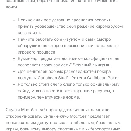
азартные игры, обратите внимание на статтю Mostbet kz
войти.
Новичок или все детально проанализировать и
принять усовершенство себя решение киромарусом
чего начать.
Начните работать со аккаунтом и сами быстро
обнаружите некоторое повышение качества моего
игрового процесса.
Букмекер предлагает достойные коэффициенты, не
позволяет игроку заиметь” “крупный выигрыш.
Для ценителей особых разновидностей покера
доступны Caribbean Stud” “Poker и Caribbean Poker.
Но только стоит слепо слепо только официальному
сайту, можно посетить же сторонние ресурсы, к
примеру, тематические форме.
Спустя Мостбет сайт проход даже язык игры можно
откорректировать. Онлайн-клуб Мостбет предлагает
пользователям доступ только к стабильным, безопасным
играм, большому выбору спортивных и киберспортивных