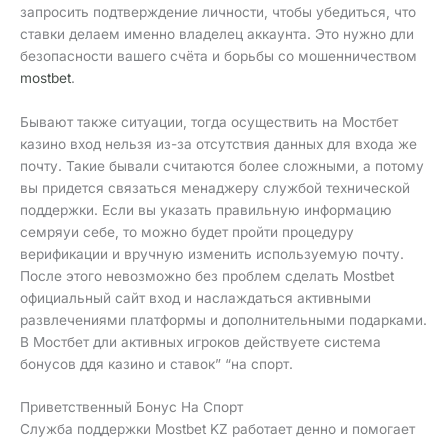
запросить подтверждение личности, чтобы убедиться, что
ставки делаем именно владелец аккаунта. Это нужно дли
безопасности вашего счёта и борьбы со мошенничеством
mostbet
.
Бывают также ситуации, тогда осуществить на Мостбет
казино вход нельзя из-за отсутствия данных для входа же
почту. Такие бывали считаются более сложными, а потому
вы придется связаться менаджеру службой технической
поддержки. Если вы указать правильную информацию
семряуи себе, то можно будет пройти процедуру
верификации и вручную изменить используемую почту.
После этого невозможно без проблем сделать Mostbet
официальный сайт вход и наслаждаться активными
развлечениями платформы и дополнительными подарками.
В Мостбет дли активных игроков действуете система
бонусов ддя казино и ставок” “на спорт.
Приветственный Бонус На Спорт
Служба поддержки Mostbet KZ работает денно и помогает