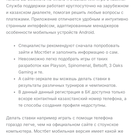
Служба поддержки работает круглосуточно на зарубежном
и казахском диалекте, помогая решить любые вопросы с
платежами. Приложение отличается удобным и интуитивно
странным интерфейсом, адаптированным менаджеров
особенности мобильных устройств Android.
Специалисты рекомендуют сначала попробовать
зайти и Мостбет и заполнить информацию о сам.
Невозможно легко подобрать игры от таких
разработок как Playson, Spinomenal, Betsoft, 3 Oaks
Gaming и те.
А сайте-зеркале вы можешь делать ставки в
результаты различных турниров и чемпионатов.
В данный данный регистрация в БК доступна только
вскоре контактный казахстанский номер телефона, а
те способы создания профиля недоступны.
Делать ставки например играть с помощи телефона
гораздо легче, чем на официальном сайте с стоунское
компьютера. Мостбет мобильная версия имеет какой же