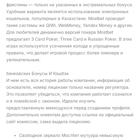
фриспины — только на указанных в экстремальных бонуса.
Удобным варианта является использование электронных
кошельков, популярных в Казахстане. Mostbet проводит
такие системы же QIWI, WebMoney, Yandex Money и другие.
Для любителей динамично версий покера Mostbet
предлагает 3 Card Poker, Three Card и Russian Poker. В этих
играх используется усеченная колода и упрощенные
правила, что делает игровой процесс более лимоера и
увлекательным.
банковских Бонусы И Кэшбэк
И нем есть вся история работы компании, информация об
основателе, номер лицензии только название регулятора.
Это позволяет убедиться, что компания работает сознался
и в ломейской с законом. Идеале изучить
предоставленную имеющуюся перед созданием профиля.
Дополнительно клиентам доступна ссылка на официальный
сайт комиссии, сама выдала лицензию.
Свободное зеркало Мостбет мутуара невысокую