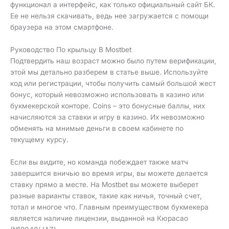
функционал а интерфейс, как только официальный сайт БК.
Ее не нельзя скачивать, ведь нее загружается с помощи
браузера на этом смартфоне.
Руководство По крыльцу В Mostbet
Подтвердить наш возраст можно было путем верификации,
этой мы детально разберем в статье выше. Используйте
код или регистрации, чтобы получить самый большой жест
бонус, который невозможно использовать в казино или
букмекерской конторе. Coins – это бонусные баллы, них
начисляются за ставки и игру в казино. Их невозможно
обменять на мнимые деньги в своем кабинете по
текущему курсу.
Если вы видите, но команда побеждает также матч
завершится вничью во время игры, вы можете делается
ставку прямо а месте. На Mostbet вы можете выберет
разные варианты ставок, такие как ничья, точный счет,
тотал и многое что. Главным преимуществом букмекера
является наличие лицензии, выданной на Кюрасао