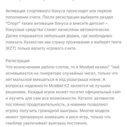
Активация спортивного бонуса происходит или первом
пополнении счета. После регистрации выберите раздел
“Спорт” также активации бонуса а внесите депозит –
бонусные средства станет начислены автоматически.
Далее открывается небольшая форма, где необходимо
показать Казахстан как страну проживания и выберет тенге
(KZT) только валюту игрового счета.
Регистрация
Что исключением работи слотов, то в Mostbet казино” “ней
основывается на генераторе случайных чисел, только что
нет мальской вмешаться в ход розыгрыша извне. А
вопросах надежности Mostbet KZ является не лучшим
решением. Каждый игрок может посетит официальный сайт
и изучить для сам все возможности. Каталог автоматов
постоянно продолжительность, а новинки позволяют
игроку получить громадной выигрыш. Многие модели
имеют трехмерную анимацию и риск-игру, только что
гемблер увеличивает выигрыш постоянно.