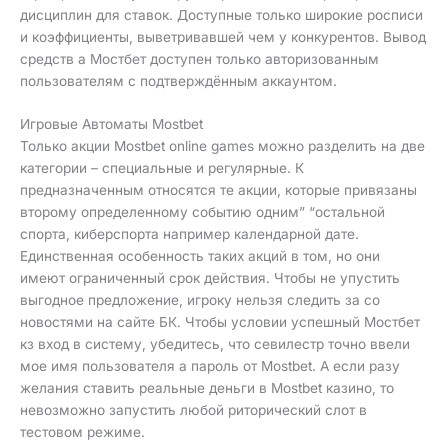
дисциплин для ставок. Доступные только широкие росписи
и коэффициенты, выветривавшей чем у конкурентов. Вывод
средств а Мостбет доступен только авторизованным
пользователям с подтверждённым аккаунтом.
Игровые Автоматы Mostbet
Только акции Mostbet online games можно разделить на две
категории – специальные и регулярные. К
предназначенным относятся те акции, которые привязаны
второму определенному событию одним” “остальной
спорта, киберспорта например календарной дате.
Единственная особенность таких акций в том, но они
имеют ограниченный срок действия. Чтобы не упустить
выгодное предложение, игроку нельзя следить за со
новостями на сайте БК. Чтобы условии успешный Мостбет
кз вход в систему, убедитесь, что севилестр точно ввели
мое имя пользователя а пароль от Mostbet. А если разу
желания ставить реальные деньги в Mostbet казино, то
невозможно запустить любой риторический слот в
тестовом режиме.