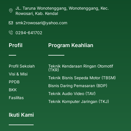
JL. Taruna Wonotenggang, Wonotenggang, Kec.
Rowosari, Kab. Kendal
smk2rowosari@yahoo.com
0294-641702
Profil
Program Keahlian
Profil Sekolah
Teknik Kendaraan Ringan Otomotif
(TKR)
Visi & Misi
Teknik Bisnis Sepeda Motor (TBSM)
PPDB
Bisnis Daring Pemasaran (BDP)
BKK
Teknik Audio Video (TAV)
Fasilitas
Teknik Komputer Jaringan (TKJ)
Ikuti Kami