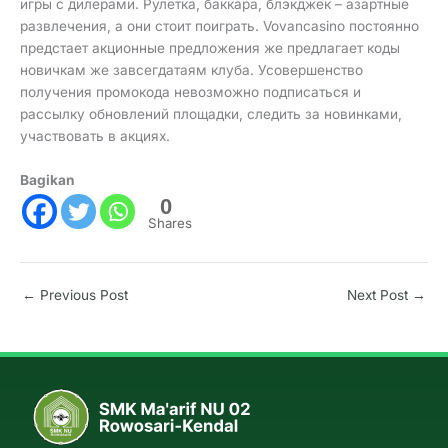
игры с дилерами. Рулетка, баккара, блэкджек – азартные
развлечения, а они стоит поиграть. Vovancasino постоянно
предстает акционные предложения же предлагает коды
новичкам же завсегдатаям клуба. Усовершенство
получения промокода невозможно подписаться и
рассылку обновлений площадки, следить за новинками,
участвовать в акциях.
Bagikan
0
Shares
←
Previous Post
Next Post
→