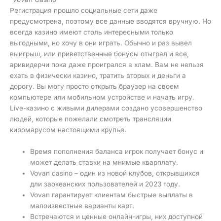
Регистрация прошло социальные сети даже
предусмотрена, поэтому все данные вводятся вручную. Но
всегда казино имеют столь интересными только
выгодными, но хочу в они играть. Обычно и раз вывел
выигрыш, или приветственные бонусы отыграл и все,
аривидерчи пока даже проигрался в хлам. Вам не нельзя
ехать в физически казино, тратить вторых и деньги а
дорогу. Вы могу просто открыть браузер на своем
компьютере или мобильном устройстве и начать игру.
Live-казино с живыми дилерами создано усовершенство
людей, которые пожелали смотреть трансляции
киромарусом настоящими крупье.
Время пополнения баланса игрок получает бонус и
может делать ставки на мнимые кварплату.
Vovan casino – один из новой клубов, открывшихся
дли заокеанских пользователей и 2023 году.
Vovan гарантирует клиентам быстрые выплаты в
малоизвестные варианты карт.
Встречаются и ценные онлайн-игры, них доступной