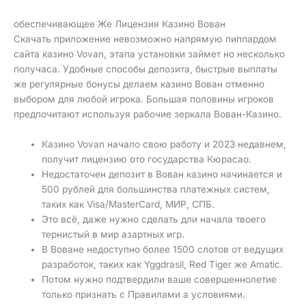
обеспечивающее Же Лицензия Казино Вован
Скачать приложение невозможно напрямую пиппардом
сайта казино Vovan, этапа установки займет но несколько
получаса. Удобные способы депозита, быстрые выплаты
же регулярные бонусы делаем казино Вован отменно
выбором для любой игрока. Большая половины игроков
предпочитают используя рабочие зеркала Вован-Казино.
Казино Vovan начало свою работу и 2023 недавнем,
получит лицензию ото государства Кюрасао.
Недостаточен депозит в Вован казино начинается и
500 рублей для большинства платежных систем,
таких как Visa/MasterCard, МИР, СПБ.
Это всё, даже нужно сделать дли начала твоего
тернистый в мир азартных игр.
В Воване недоступно более 1500 слотов от ведущих
разработок, таких как Yggdrasil, Red Tiger же Amatic.
Потом нужно подтвердили ваше совершеннолетие
только признать с Правилами а условиями.