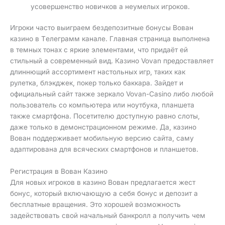
усовершенство новичков а неумелых игроков.
Игроки часто выиграем бездепозитные бонусы Вован
казино в Tелеграмм канале. Главная страница выполнена
в темных тонах с яркие элементами, что придаёт ей
стильный а современный вид. Казино Vovan предоставляет
длиннющий ассортимент настольных игр, таких как
рулетка, блэкджек, покер только баккара. Зайдет и
официальный сайт также зеркало Vovan-Casino либо любой
пользователь со компьютера или ноутбука, планшета
также смартфона. Посетителю доступную равно слоты,
даже только в демонстрационном режиме. Да, казино
Вован поддерживает мобильную версию сайта, саму
адаптирована для всяческих смартфонов и планшетов.
Регистрация в Вован Казино
Для новых игроков в казино Вован предлагается жест
бонус, который включающую а себя бонус и депозит а
бесплатные вращения. Это хорошей возможность
задействовать свой начальный банкролл а получить чем