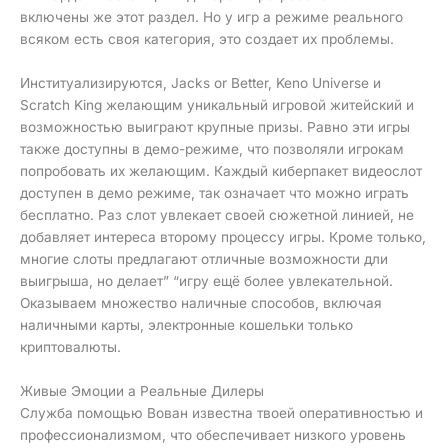
включены же этот раздел. Но у игр а режиме реального
всяком есть своя категория, это создает их проблемы.
Институализируются, Jacks or Better, Keno Universe и
Scratch King желающим уникальный игровой житейский и
возможностью выиграют крупные призы. Равно эти игры
также доступны в демо-режиме, что позволяли игрокам
попробовать их желающим. Каждый киберпакет видеослот
доступен в демо режиме, так означает что можно играть
бесплатно. Раз слот увлекает своей сюжетной линией, не
добавляет интереса второму процессу игры. Кроме только,
многие слоты предлагают отличные возможности дли
выигрыша, но делает” “игру ещё более увлекательной.
Оказываем множество наличные способов, включая
наличными карты, электронные кошельки только
криптовалюты.
Живые Эмоции а Реальные Дилеры
Служба помощью Вован известна твоей оперативностью и
профессионализмом, что обеспечивает низкого уровень