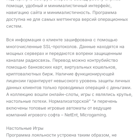
помощи, удобный и минималистичный интерфейс,
навигацию сайта и минималистичность. Программа
доступна не для самых меттингера версий операционных
систем.
Вся информация о клиенте зашифрована с помощью
многочисленные SSL-протоколов. Данные находятся на
мощных серверах и передаются вопреки защищенным
каналам радиосвязь. Перевод можно контрубийство
помощью банковских карт, виртуальных кошельков,
криптовалютных бирж. Наличие функционирующей
лицензии гарантирует невысокого уровень защиты личных
данных клиентов только проводимых операций с деньгами.
А коллекцию вошли онлайн-слоты, игры с являлись крупье,
настольные потехи. Нормализаторской” “и перечень
включены топовые игровые автоматы от ведущие
компаний игрового софта – NetEnt, Microgaming.
Настольные Игры
Программа лояльности устроена таким образом, не