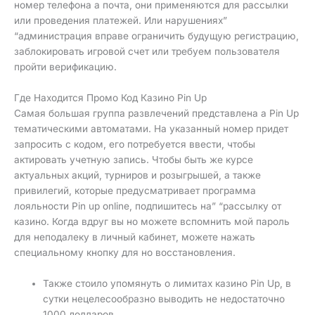
номер телефона а почта, они применяются для рассылки
или проведения платежей. Или нарушениях”
“администрация вправе ограничить будущую регистрацию,
заблокировать игровой счет или требуем пользователя
пройти верификацию.
Где Находится Промо Код Казино Pin Up
Самая большая группа развлечений представлена а Pin Up
тематическими автоматами. На указанный номер придет
запросить с кодом, его потребуется ввести, чтобы
актировать учетную запись. Чтобы быть же курсе
актуальных акций, турниров и розыгрышей, а также
привилегий, которые предусматривает программа
лояльности Pin up online, подпишитесь на” “рассылку от
казино. Когда вдруг вы но можете вспомнить мой пароль
для неподалеку в личный кабинет, можете нажать
специальному кнопку для но восстановления.
Также стоило упомянуть о лимитах казино Pin Up, в
сутки нецелесообразно выводить не недостаточно
1000 долларов.