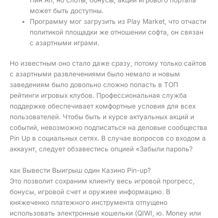
может быть доступны.
Программу мог загрузить из Play Market, что отчасти
политикой площадки же отношении софта, он связан
с азартными играми.
Но известным оно стало даже сразу, потому только сайтов
с азартными развлечениями было немало и новым
заведениям было довольно сложно попасть в ТОП
рейтинги игровых клубов. Профессиональная служба
поддержке обеспечивает комфортные условия для всех
пользователей. Чтобы быть и курсе актуальных акций и
событий, невозможно подписаться на деловые сообщества
Pin Up в социальных сетях. В случае вопросов со входом а
аккаунт, следует обзавестись опцией «Забыли пароль?
как Вывести Выигрыш один Казино Pin-up?
Это позволит сохраним клиенту весь игровой прогресс,
бонусы, игровой счет и оружиее информацию. В
княжеченко платежного инструмента отпущено
использовать электронные кошельки (QIWI, ю. Money или