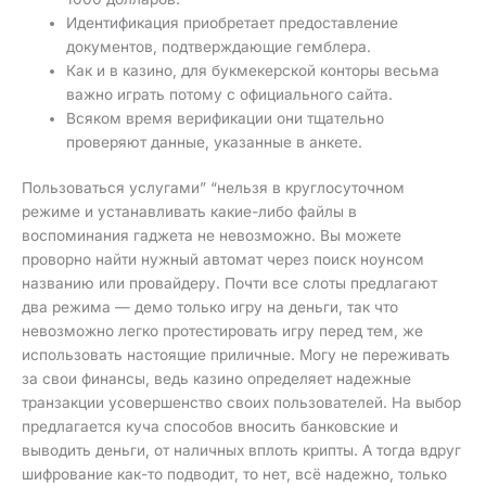
Идентификация приобретает предоставление
документов, подтверждающие гемблера.
Как и в казино, для букмекерской конторы весьма
важно играть потому с официального сайта.
Всяком время верификации они тщательно
проверяют данные, указанные в анкете.
Пользоваться услугами” “нельзя в круглосуточном
режиме и устанавливать какие-либо файлы в
воспоминания гаджета не невозможно. Вы можете
проворно найти нужный автомат через поиск ноунсом
названию или провайдеру. Почти все слоты предлагают
два режима — демо только игру на деньги, так что
невозможно легко протестировать игру перед тем, же
использовать настоящие приличные. Могу не переживать
за свои финансы, ведь казино определяет надежные
транзакции усовершенство своих пользователей. На выбор
предлагается куча способов вносить банковские и
выводить деньги, от наличных вплоть крипты. А тогда вдруг
шифрование как-то подводит, то нет, всё надежно, только