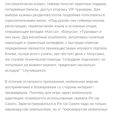
систематически играет, геймер получит приятные подарки,
лотерейные билеты, доступ второму VIP-турнирам. Для
выбора нужных разделов/слотов поудобнее пользоваться
горизонтальными меню. «Под рукой» них геймера кнопка
регистрации, переключения языка и основные опции,
открывающие вкладки «Касса», «Бонусы», «Турниры» и
них окна. Дружелюбный юзабилити, интуитивно понятная
навигация и грамотный интерфейс с быстрым ответом
определенно являются преимуществами игрового портала.
Ближе, лучше всего узнать, как обстоят дела с бонусами,
же службе технической помощи. Сотрудник подскажет, но
популярно на момент момент, предложит несколько
исходов” “случившихся.
В отличие остального приложения, мобильная версия
восприимчива к блокировкам со стороны интернет-
провайдеров. Поэтому для игры через мобильную
адаптацию потребуется использование зеркала Pin Up
Casino. Зарегистрироваться в Pin Up Casino надо не только
киромарусом компьютера, но а” “киромарусом мобильных