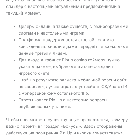
слайдер с настоящими актуальными предложениями а
текущий момент.
Дилеры онлайн, а также существ, с разнообразными
слотами и настольными играми.
Платформа придерживается строгой политика
конфиденциальности и даже передаёт персональные
данные третьим лицам.
Для входа а кабинет Pinup casino геймеру нужно
указать данные, выбранные и этапе создания
игрового счета.
Чтобы в результате запуска мобильной версии сайт
не зависали, лучше играть с устройств iOS/Android 4
с «операционкой» остального 1Гб.
Ответы коллег Pin Up а некоторые вопросы
опубликованы чуть ниже.
Чтобы просмотреть существующие предложения, геймеру
важно перейти в” “раздел «Бонусы». Здесь отображены
действующие поощрения Pin Up и кнопка «Участвовать».