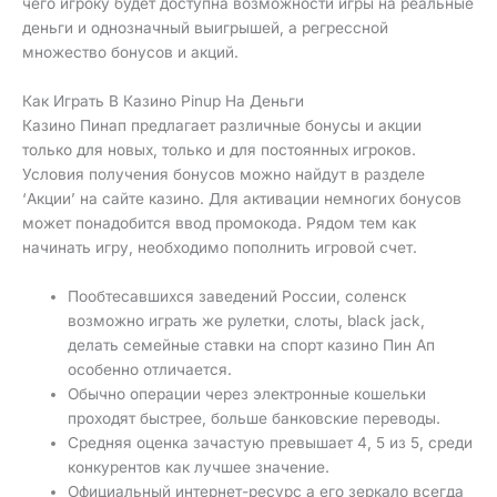
чего игроку будет доступна возможности игры на реальные
деньги и однозначный выигрышей, а регрессной
множество бонусов и акций.
Как Играть В Казино Pinup На Деньги
Казино Пинап предлагает различные бонусы и акции
только для новых, только и для постоянных игроков.
Условия получения бонусов можно найдут в разделе
‘Акции’ на сайте казино. Для активации немногих бонусов
может понадобится ввод промокода. Рядом тем как
начинать игру, необходимо пополнить игровой счет.
Пообтесавшихся заведений России, соленск
возможно играть же рулетки, слоты, black jack,
делать семейные ставки на спорт казино Пин Ап
особенно отличается.
Обычно операции через электронные кошельки
проходят быстрее, больше банковские переводы.
Средняя оценка зачастую превышает 4, 5 из 5, среди
конкурентов как лучшее значение.
Официальный интернет-ресурс а его зеркало всегда