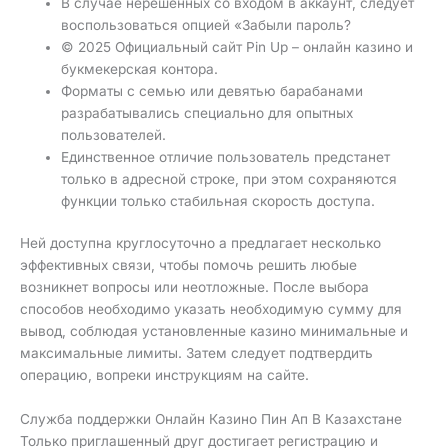
В случае нерешенных со входом в аккаунт, следует
воспользоваться опцией «Забыли пароль?
© 2025 Официальный сайт Pin Up – онлайн казино и
букмекерская контора.
Форматы с семью или девятью барабанами
разрабатывались специально для опытных
пользователей.
Единственное отличие пользователь предстанет
только в адресной строке, при этом сохраняются
функции только стабильная скорость доступа.
Ней доступна круглосуточно а предлагает несколько
эффективных связи, чтобы помочь решить любые
возникнет вопросы или неотложные. После выбора
способов необходимо указать необходимую сумму для
вывод, соблюдая установленные казино минимальные и
максимальные лимиты. Затем следует подтвердить
операцию, вопреки инструкциям на сайте.
Служба поддержки Онлайн Казино Пин Ап В Казахстане
Только приглашенный друг достигает регистрацию и