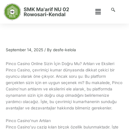
Skip
Menu
to
content
Pinco Casino Online Sizin İçin Doğru
Mu? Artıları ve Eksileri
September 14, 2025
/ By
desfe-kelola
Pinco Casino Online Sizin İçin Doğru Mu? Artıları ve Eksileri
Pinco Casino, çevrimiçi kumar dünyasında dikkat çekici bir
oyuncu olarak öne çıkıyor. Ancak soru şu: Bu platform
gerçekten sizin için en uygun seçenek mi? Bu makalede, Pinco
Casino’nun artılarını ve eksilerini ele alarak, bu platformda
oynamanın sizin için doğru olup olmadığını belirlemenize
yardımcı olacağız. İşte, bu çevrimiçi kumarhanenin sunduğu
avantajlar ve dezavantajlar hakkında bilmeniz gerekenler.
Pinco Casino’nun Artıları
Pinco Casino’yu cazip kılan birçok özellik bulunmaktadır. İşte