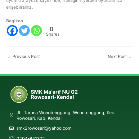
uyumlu arayüzü sayesinde, istediğiniz yerden oyunlarınıza
erişebilirsiniz.
Bagikan
0
Shares
←
Previous Post
Next Post
→
JL. Taruna Wonotenggang, Wonotenggang, Kec.
Rowosari, Kab. Kendal
smk2rowosari@yahoo.com
0294-641702