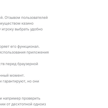
й. Отзывом пользователей
имуществом казино
 игроку выбрать удобно
оряет его функционал.
 использования приложения
тв перед браузерной
анный момент.
 гарантируют, но они
и например проверить
чии от десктопной одноиз