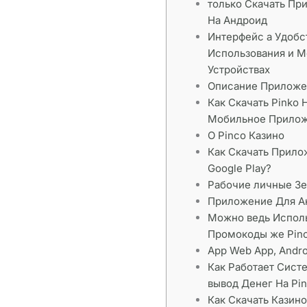
только Скачать Пр
На Андроид
Интерфейс а Удобс
Использования и 
Устройствах
Описание Приложе
Как Скачать Pinko 
Мобильное Прилож
О Pinco Казино
Как Скачать Прило
Google Play?
Рабочие личные Зе
Приложение Для А
Можно ведь Испол
Промокоды же Pin
App Web App, Androi
Как Работает Сист
вывод Денег На Pin
Как Скачать Казино