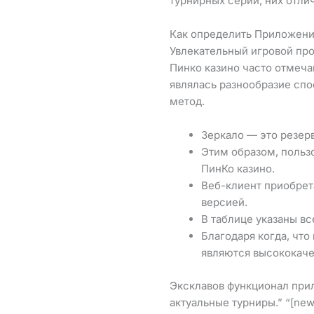
турнирных серий, них отли
Как определить Приложение 
Увлекательный игровой пр
Пинко казино часто отмеч
являлась разнообразие спо
метод.
Зеркало — это резер
Этим образом, польз
ПинКо казино.
Веб-клиент приобрет
версией.
В таблице указаны в
Благодаря когда, чт
являются высококач
Эксклавов функционал при
актуальные турниры.” “[ne