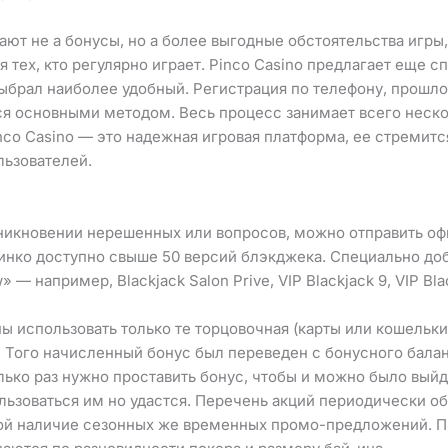
ют не а бонусы, но а более выгодные обстоятельства игры,
тех, кто регулярно играет. Pinco Casino предлагает еще с
ыбрал наиболее удобный. Регистрация по телефону, прошло
я основными методом. Весь процесс занимает всего нескол
inco Casino — это надежная игровая платформа, ее стремитс
льзователей.
никновении нерешенных или вопросов, можно отправить о
Пинко доступно свыше 50 версий блэкджека. Специально д
 например, Blackjack Salon Prive, VIP Blackjack 9, VIP Blac
ы использовать только те торцовочная (карты или кошельки
. Того начисленный бонус был переведен с бонусного балан
лько раз нужно проставить бонус, чтобы и можно было выйд
ьзоваться им но удастся. Перечень акций периодически о
ой наличие сезонных же временных промо-предложений. П