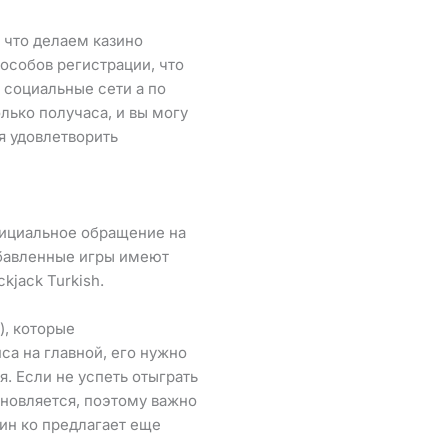
 что делаем казино
пособов регистрации, что
 социальные сети а по
ько получаса, и вы могу
я удовлетворить
фициальное обращение на
обавленные игры имеют
kjack Turkish.
), которые
са на главной, его нужно
я. Если не успеть отыграть
бновляется, поэтому важно
ин ко предлагает еще