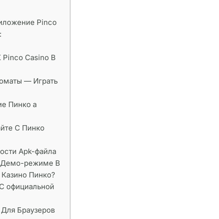
иложение Pinco
:
 Pinco Casino В
оматы — Играть
е Пинко а
йте С Пинко
ости Apk-файла
в Демо-режиме В
 Казино Пинко?
 С официальной
 Для Браузеров