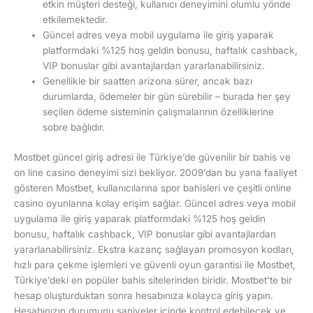
etkin müşteri desteği, kullanıcı deneyimini olumlu yönde
etkilemektedir.
Güncel adres veya mobil uygulama ile giriş yaparak
platformdaki %125 hoş geldin bonusu, haftalık cashback,
VIP bonuslar gibi avantajlardan yararlanabilirsiniz.
Genellikle bir saatten arizona sürer, ancak bazı
durumlarda, ödemeler bir gün sürebilir – burada her şey
seçilen ödeme sisteminin çalışmalarının özelliklerine
sobre bağlıdır.
Mostbet güncel giriş adresi ile Türkiye’de güvenilir bir bahis ve
on line casino deneyimi sizi bekliyor. 2009’dan bu yana faaliyet
gösteren Mostbet, kullanıcılarına spor bahisleri ve çeşitli online
casino oyunlarına kolay erişim sağlar. Güncel adres veya mobil
uygulama ile giriş yaparak platformdaki %125 hoş geldin
bonusu, haftalık cashback, VIP bonuslar gibi avantajlardan
yararlanabilirsiniz. Ekstra kazanç sağlayan promosyon kodları,
hızlı para çekme işlemleri ve güvenli oyun garantisi ile Mostbet,
Türkiye’deki en popüler bahis sitelerinden biridir. Mostbet’te bir
hesap oluşturduktan sonra hesabınıza kolayca giriş yapın.
Hesabınızın durumunu saniyeler içinde kontrol edebilecek ve