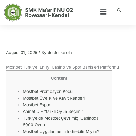
Skip
Menu
to
content
Resmi Giriş, Bonuslar Ve Güncel
Adres 2025
August 31, 2025
/ By
desfe-kelola
Mostbet Türkiye: En İyi Casino Ve Spor Bahisleri Platformu
Content
Mostbet Promosyon Kodu
Mostbet Üyelik Ve Kayıt Rehberi
Mostbet Espor
Ahmet D – “farklı Oyun Seçimi”
Türkiye’de Mostbet Çevrimiçi Casinoda
6000 Oyun
Mostbet Uygulamasını Indirebilir Miyim?