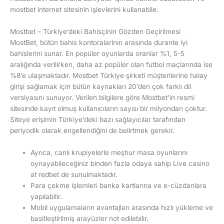
mostbet internet sitesinin işlevlerini kullanabile.
Mostbet – Türkiye’deki Bahisçinin Gözden Geçirilmesi
MostBet, bütün bahis kontoralarinın arasında durante iyi
bahislerini sunar. En popüler oyunlarda oranlar %1, 5-5
aralığında verilirken, daha az popüler olan futbol maçlarında ise
%8’e ulaşmaktadır. Mostbet Türkiye şirketi müşterilerine halay
girişi sağlamak için bütün kaynakları 20’den çok farklı dil
versiyasını sunuyor. Verilen bilgilere göre Mostbet’in resmi
sitesinde kayıt olmuş kullanıcıların sayısı bir milyondan çoktur.
Siteye erişimin Türkiye’deki bazı sağlayıcılar tarafından
periyodik olarak engellendiğini de belirtmek gerekir.
Ayrıca, canlı krupiyelerle meşhur masa oyunlarını
oynayabileceğiniz binden fazla odaya sahip Live casino
at redbet de sunulmaktadır.
Para çekme işlemleri banka kartlarına ve e-cüzdanlara
yapılabilir.
Mobil uygulamaların avantajları arasında hızlı yükleme ve
basitleştirilmiş arayüzler not edilebilir.