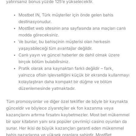
yatırırsanız bonus yüzde 125’e yükselecektir.
Mostbet IN, Türk müşteriler için önde gelen bahis
destinasyonudur.
MostBet web sitesinin ana sayfasında ana maçları canlı
modda göreceksiniz.
Ve bunlar, bu bahisçinin müşterisi olan herkesin
yaşayabileceği tüm avantajlar değildir.
Canlı yayın ve güncel haberler de dahil olmak üzere
birçok bölüm bulabilirsiniz.
Pratik olarak ana kaynaktan farklı değildir – fark,
yalnızca ofisin işlevselliğini küçük bir ekranda kullanmayı
kolaylaştıran daha kompakt bir düğme ve bölüm
düzenlemesinde yatmaktadır.
Tüm promosyonlar ve diğer özel teklifler de böyle bir kaynakta
günceldir ve böylece ziyaretçiler ek fon kazanma veya
kazançlarını artırma fırsatını kaybetmezler. Most bet mükemmel
bir spor kitabının yanı sıra popüler çevrimiçi casino oyunları da
sunar. Her ikisi de büyük kazançları garanti eden mükemmel
bahis pazarlarına ve yüksek oranlara sahiptir. MostBet