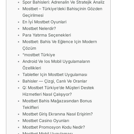
Spor Bahisleri: Adrenalin Ve Stratejik Analiz
Mostbet – Türkiye’deki Bahisçinin Gözden
Geçirilmesi
En İyi̇ Mostbet Oyunlari
Mostbet Nelerdir?
Para Yatırma Seçenekleri
Mostbet: Bahis Ve Eğlence Için Modern
Çözüm
“mostbet Türkiye
Android Ve Ios Mobil Uygulamaların
Özellikleri
Tabletler Için Mostbet Uygulaması
Bahisler — Çizgi, Canlı Ve Oranlar
Q: Mostbet Türkiye’de Müşteri Destek
Hizmetleri Nasıl Çalışıyor?
Mostbet Bahis Mağazasından Bonus
Teklifleri
Mostbet Giriş Ekranına Nasıl Erişirim?
Mostbet Casino Oyunları
Mostbet Promosyon Kodu Nedir?
Mostbet Mobil Uygulaması