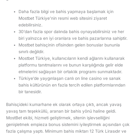
Daha fazla bilgi ve bahis yapmaya başlamak için
Mostbet Türkiye’nin resmi web sitesini ziyaret
edebilirsiniz.
30’dan fazla spor dalında bahis oynayabilirsiniz ve her
biri yalnızca en iyi oranlara ve bahis pazarlarına sahiptir.
Mostbet bahisçinin ofisinden gelen bonuslar bununla
sınırlı değildir.
Mostbet Türkiye, kullanıcıların kendi ağlarını kullanarak
platformu tanıtmalarını ve bunun karşılığında gelir elde
etmelerini sağlayan bir ortaklık programı sunmaktadır.
Türkiye’de yaygınlaşan canlı on line casino ve sanak
bahis kültürünün en fazla tercih edilen platformlarından
bir tanesidir.
Bahisçideki kumarhane ek olarak ortaya çıktı, ancak yavaş
yavaş tam teşekküllü, aranan bir bahis yönü haline geldi.
MostBet ekibi, hizmeti geliştirmek, sitenin işlevselliğini
genişletmek empieza bonus sistemini iyileştirmek açısından çok
fazla çalışma yaptı. Minimum bahis miktarı 12 Türk Lirasıdır ve