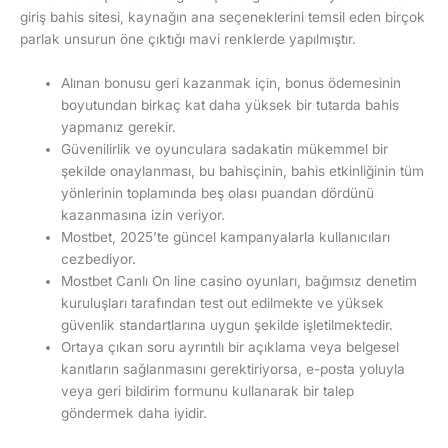
giriş bahis sitesi, kaynağın ana seçeneklerini temsil eden birçok
parlak unsurun öne çıktığı mavi renklerde yapılmıştır.
Alınan bonusu geri kazanmak için, bonus ödemesinin
boyutundan birkaç kat daha yüksek bir tutarda bahis
yapmanız gerekir.
Güvenilirlik ve oyunculara sadakatin mükemmel bir
şekilde onaylanması, bu bahisçinin, bahis etkinliğinin tüm
yönlerinin toplamında beş olası puandan dördünü
kazanmasına izin veriyor.
Mostbet, 2025’te güncel kampanyalarla kullanıcıları
cezbediyor.
Mostbet Canlı On line casino oyunları, bağımsız denetim
kuruluşları tarafından test out edilmekte ve yüksek
güvenlik standartlarına uygun şekilde işletilmektedir.
Ortaya çıkan soru ayrıntılı bir açıklama veya belgesel
kanıtların sağlanmasını gerektiriyorsa, e-posta yoluyla
veya geri bildirim formunu kullanarak bir talep
göndermek daha iyidir.