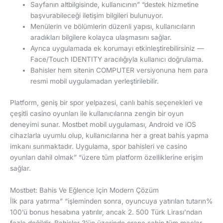
Sayfanın altbilgisinde, kullanıcının” “destek hizmetine
başvurabileceği iletişim bilgileri bulunuyor.
Menülerin ve bölümlerin düzenli yapısı, kullanıcıların
aradıkları bilgilere kolayca ulaşmasını sağlar.
Ayrıca uygulamada ek korumayı etkinleştirebilirsiniz —
Face/Touch IDENTITY aracılığıyla kullanıcı doğrulama.
Bahisler hem sitenin COMPUTER versiyonuna hem para
resmi mobil uygulamadan yerleştirilebilir.
Platform, geniş bir spor yelpazesi, canlı bahis seçenekleri ve
çeşitli casino oyunları ile kullanıcılarına zengin bir oyun
deneyimi sunar. Mostbet mobil uygulaması, Android ve iOS
cihazlarla uyumlu olup, kullanıcılarına her a great bahis yapma
imkanı sunmaktadır. Uygulama, spor bahisleri ve casino
oyunları dahil olmak” “üzere tüm platform özelliklerine erişim
sağlar.
Mostbet: Bahis Ve Eğlence Için Modern Çözüm
İlk para yatırma” “işleminden sonra, oyuncuya yatırılan tutarın%
100’ü bonus hesabına yatırılır, ancak 2. 500 Türk Lirası’ndan
fazla değildir. Bahisler 3’ün üzerinde orana sahip tüm maçlar