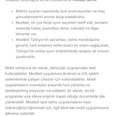
Bildirim ayarları sayesinde özel promosyonları ve maç
güncellemelerini anında takip edebilirsiniz.
Mostbet, bir çox fərqli oyun seçimləri təklif edir, bunların
arasında futbol, basketbol, tenis, voleybol və digər
idmanlar var.
MostBet Türkiye’nin asıl amacı, bahis meraklılarına
güvenli, karlı empieza nefes kesici bir ortam sağlayarak,
Türkiye’nin online oyun endüstrisinde rakipsiz bir konum
yaratmaktır.
Mobil versiyona ek olarak, bahisçiler uygulamaları weil
kullanabilirler. Mostbet uygulaması Android ve iOS işletim
sistemlerinde çalışan cihazlar için kullanılabilirler. Mobil
uygulamaların avantajları arasında hızlı yükleme ve
basitleştirilmiş arayüzler not edilebilir. Ek olarak, bu tür
programlar ana siteye erişimin kapalı olduğu durumlarda bile
yüklenebilir. Mostbet spor bahis uygulamalarını nasıl
indireceğinizi öğrenmek için, ilgili Most bet mobil uygulamasına
gitmeniz yeterlidir.