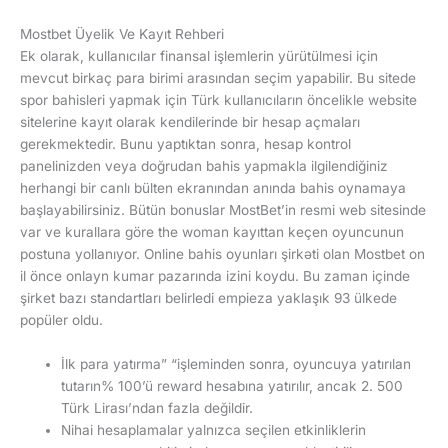
Mostbet Üyelik Ve Kayıt Rehberi
Ek olarak, kullanıcılar finansal işlemlerin yürütülmesi için
mevcut birkaç para birimi arasından seçim yapabilir. Bu sitede
spor bahisleri yapmak için Türk kullanıcıların öncelikle website
sitelerine kayıt olarak kendilerinde bir hesap açmaları
gerekmektedir. Bunu yaptıktan sonra, hesap kontrol
panelinizden veya doğrudan bahis yapmakla ilgilendiğiniz
herhangi bir canlı bülten ekranından anında bahis oynamaya
başlayabilirsiniz. Bütün bonuslar MostBet’in resmi web sitesinde
var ve kurallara göre the woman kayıttan keçen oyuncunun
postuna yollanıyor. Online bahis oyunları şirkəti olan Mostbet on
il önce onlayn kumar pazarında izini koydu. Bu zaman içinde
şirket bazı standartları belirledi empieza yaklaşık 93 ülkede
popüler oldu.
İlk para yatırma” “işleminden sonra, oyuncuya yatırılan
tutarın% 100’ü reward hesabına yatırılır, ancak 2. 500
Türk Lirası’ndan fazla değildir.
Nihai hesaplamalar yalnızca seçilen etkinliklerin