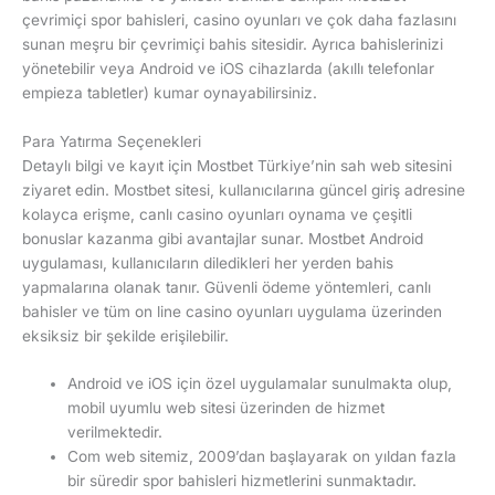
çevrimiçi spor bahisleri, casino oyunları ve çok daha fazlasını
sunan meşru bir çevrimiçi bahis sitesidir. Ayrıca bahislerinizi
yönetebilir veya Android ve iOS cihazlarda (akıllı telefonlar
empieza tabletler) kumar oynayabilirsiniz.
Para Yatırma Seçenekleri
Detaylı bilgi ve kayıt için Mostbet Türkiye’nin sah web sitesini
ziyaret edin. Mostbet sitesi, kullanıcılarına güncel giriş adresine
kolayca erişme, canlı casino oyunları oynama ve çeşitli
bonuslar kazanma gibi avantajlar sunar. Mostbet Android
uygulaması, kullanıcıların diledikleri her yerden bahis
yapmalarına olanak tanır. Güvenli ödeme yöntemleri, canlı
bahisler ve tüm on line casino oyunları uygulama üzerinden
eksiksiz bir şekilde erişilebilir.
Android ve iOS için özel uygulamalar sunulmakta olup,
mobil uyumlu web sitesi üzerinden de hizmet
verilmektedir.
Com web sitemiz, 2009’dan başlayarak on yıldan fazla
bir süredir spor bahisleri hizmetlerini sunmaktadır.