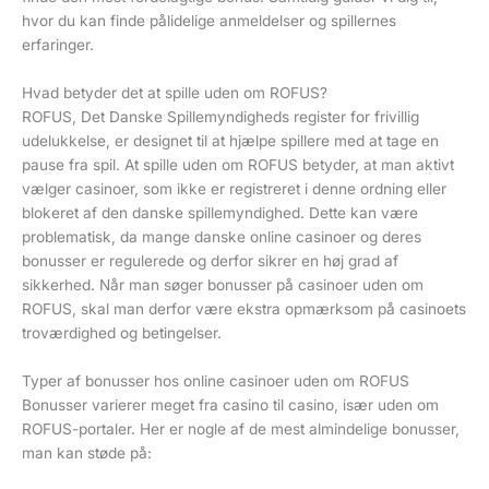
hvor du kan finde pålidelige anmeldelser og spillernes
erfaringer.
Hvad betyder det at spille uden om ROFUS?
ROFUS, Det Danske Spillemyndigheds register for frivillig
udelukkelse, er designet til at hjælpe spillere med at tage en
pause fra spil. At spille uden om ROFUS betyder, at man aktivt
vælger casinoer, som ikke er registreret i denne ordning eller
blokeret af den danske spillemyndighed. Dette kan være
problematisk, da mange danske online casinoer og deres
bonusser er regulerede og derfor sikrer en høj grad af
sikkerhed. Når man søger bonusser på casinoer uden om
ROFUS, skal man derfor være ekstra opmærksom på casinoets
troværdighed og betingelser.
Typer af bonusser hos online casinoer uden om ROFUS
Bonusser varierer meget fra casino til casino, især uden om
ROFUS-portaler. Her er nogle af de mest almindelige bonusser,
man kan støde på: