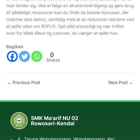
man binder sig. Ved at følge en struktureret tilgang og gøre brug
af pålidelige ressourcer kan du finde de bedste bonusser, der
matcher dine behov, samtidig med at du reducerer risiciene ved
at spille uden om ROFUS. Spil altid ansvarligt og vær kritisk
over for både tilbud og casinoer, du vælger at spille hos.
Bagikan
0
Shares
←
Previous Post
Next Post
→
JL. Taruna Wonotenggang, Wonotenggang, Kec.