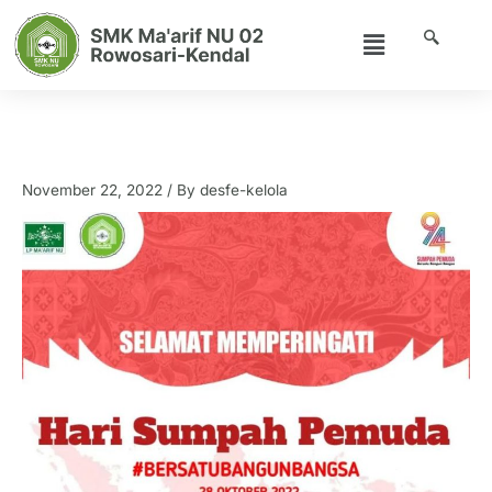
Skip
Menu
to
content
Selamat memperingati hari Sumpah
pemuda.
November 22, 2022
/ By
desfe-kelola