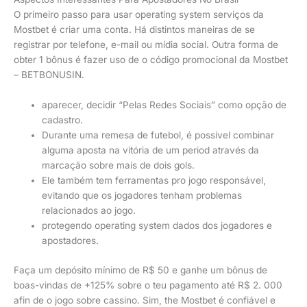
O primeiro passo para usar operating system serviços da
Mostbet é criar uma conta. Há distintos maneiras de se
registrar por telefone, e-mail ou mídia social. Outra forma de
obter 1 bônus é fazer uso de o código promocional da Mostbet
– BETBONUSIN.
aparecer, decidir “Pelas Redes Sociais” como opção de
cadastro.
Durante uma remesa de futebol, é possível combinar
alguma aposta na vitória de um period através da
marcação sobre mais de dois gols.
Ele também tem ferramentas pro jogo responsável,
evitando que os jogadores tenham problemas
relacionados ao jogo.
protegendo operating system dados dos jogadores e
apostadores.
Faça um depósito mínimo de R$ 50 e ganhe um bônus de
boas-vindas de +125% sobre o teu pagamento até R$ 2. 000
afin de o jogo sobre cassino. Sim, the Mostbet é confiável e