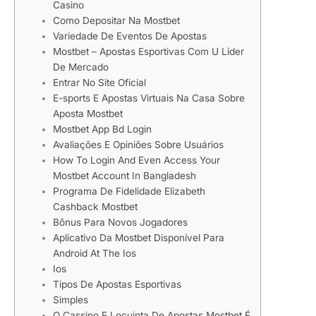
Casino
Como Depositar Na Mostbet
Variedade De Eventos De Apostas
Mostbet – Apostas Esportivas Com U Líder
De Mercado
Entrar No Site Oficial
E-sports E Apostas Virtuais Na Casa Sobre
Aposta Mostbet
Mostbet App Bd Login
Avaliações E Opiniões Sobre Usuários
How To Login And Even Access Your
Mostbet Account In Bangladesh
Programa De Fidelidade Elizabeth
Cashback Mostbet
Bônus Para Novos Jogadores
Aplicativo Da Mostbet Disponível Para
Android At The Ios
Ios
Tipos De Apostas Esportivas
Simples
O Cassino E Locuinta De Apostas Mostbet É