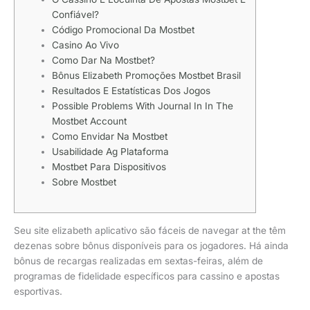
Confiável?
Código Promocional Da Mostbet
Casino Ao Vivo
Como Dar Na Mostbet?
Bônus Elizabeth Promoções Mostbet Brasil
Resultados E Estatísticas Dos Jogos
Possible Problems With Journal In In The
Mostbet Account
Como Envidar Na Mostbet
Usabilidade Ag Plataforma
Mostbet Para Dispositivos
Sobre Mostbet
Seu site elizabeth aplicativo são fáceis de navegar at the têm
dezenas sobre bônus disponíveis para os jogadores. Há ainda
bônus de recargas realizadas em sextas-feiras, além de
programas de fidelidade específicos para cassino e apostas
esportivas.