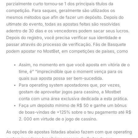
parzialmente curto tornou-se 1 dos principais títulos da
competição. Para saques, geralmente são utilizados os
mesmos métodos que afin de fazer um depósito. Depois do
ultimate do evento, todas as apostas feitas são resolvidas
adentro de 30 dias e os vencedores podem sacar seus lucros.
Depois do registro, você precisa verificar sua identidade e
passar através do processo de verificação. Fãs de Basquete
podem apostar no MostBet, em competições de países, como
Assim, no momento em que você aposta em vitória de o
time, é” “imprecindible que o moment vença para os
quais sua aposta possa ser bem-sucedida.
Para operating system apostadores que, por vezes,
gostam de aproveitar jogos para cassino, a Mostbet
conta com uma área exclusiva dedicada a esta prática.
Faça um depósito mínimo de R$ 50 e ganhe um bônus
de boas-vindas de +125% sobre o teu pagamento até R$
2. 000 em virtude de o jogo de cassino.
As opções de apostas listadas abaixo fazem com que operating