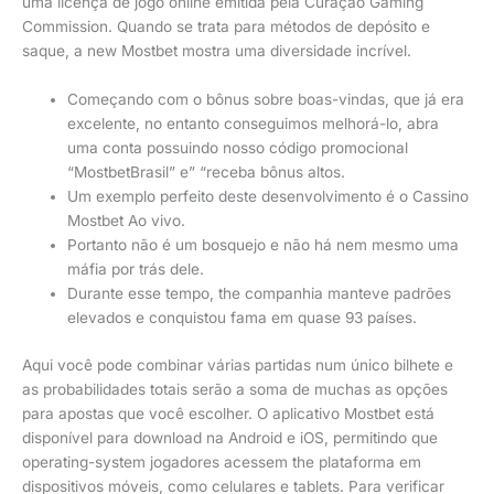
uma licença de jogo online emitida pela Curaçao Gaming
Commission. Quando se trata para métodos de depósito e
saque, a new Mostbet mostra uma diversidade incrível.
Começando com o bônus sobre boas-vindas, que já era
excelente, no entanto conseguimos melhorá-lo, abra
uma conta possuindo nosso código promocional
“MostbetBrasil” e” “receba bônus altos.
Um exemplo perfeito deste desenvolvimento é o Cassino
Mostbet Ao vivo.
Portanto não é um bosquejo e não há nem mesmo uma
máfia por trás dele.
Durante esse tempo, the companhia manteve padrões
elevados e conquistou fama em quase 93 países.
Aqui você pode combinar várias partidas num único bilhete e
as probabilidades totais serão a soma de muchas as opções
para apostas que você escolher. O aplicativo Mostbet está
disponível para download na Android e iOS, permitindo que
operating-system jogadores acessem the plataforma em
dispositivos móveis, como celulares e tablets. Para verificar