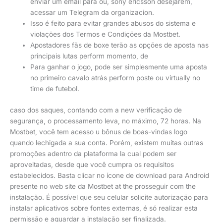
enviar um email para ou, sony ericsson desejarem,
acessar um Telegram da organizacion.
Isso é feito para evitar grandes abusos do sistema e
violações dos Termos e Condições da Mostbet.
Apostadores fãs de boxe terão as opções de aposta nas
principais lutas perform momento, de
Para ganhar o jogo, pode ser simplesmente uma aposta
no primeiro cavalo atrás perform poste ou virtually no
time de futebol.
caso dos saques, contando com a new verificação de
segurança, o processamento leva, no máximo, 72 horas. Na
Mostbet, você tem acesso u bônus de boas-vindas logo
quando lechigada a sua conta. Porém, existem muitas outras
promoções adentro da plataforma la cual podem ser
aproveitadas, desde que você cumpra os requisitos
estabelecidos. Basta clicar no ícone de download para Android
presente no web site da Mostbet at the prosseguir com the
instalação. É possível que seu celular solicite autorização para
instalar aplicativos sobre fontes externas, é só realizar esta
permissão e aguardar a instalação ser finalizada.