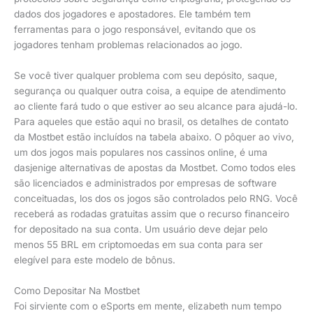
dados dos jogadores e apostadores. Ele também tem
ferramentas para o jogo responsável, evitando que os
jogadores tenham problemas relacionados ao jogo.
Se você tiver qualquer problema com seu depósito, saque,
segurança ou qualquer outra coisa, a equipe de atendimento
ao cliente fará tudo o que estiver ao seu alcance para ajudá-lo.
Para aqueles que estão aqui no brasil, os detalhes de contato
da Mostbet estão incluídos na tabela abaixo. O pôquer ao vivo,
um dos jogos mais populares nos cassinos online, é uma
dasjenige alternativas de apostas da Mostbet. Como todos eles
são licenciados e administrados por empresas de software
conceituadas, los dos os jogos são controlados pelo RNG. Você
receberá as rodadas gratuitas assim que o recurso financeiro
for depositado na sua conta. Um usuário deve dejar pelo
menos 55 BRL em criptomoedas em sua conta para ser
elegível para este modelo de bônus.
Como Depositar Na Mostbet
Foi sirviente com o eSports em mente, elizabeth num tempo