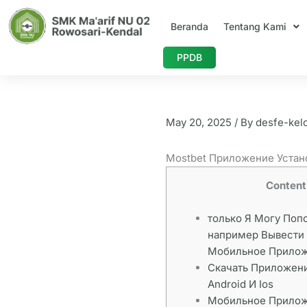
Skip
to
Beranda
Tentang Kami
content
PPDB
Скачать Послед
May 20, 2025
/ By
desfe-kelo
Mostbet Приложение Устано
Content
только Я Могу Поп
например Вывести 
Мобильное Прилож
Cкaчaть Пpилoжeни
Android И Ios
Мобильное Прилож