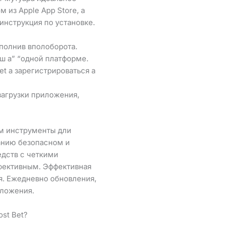
 из Apple App Store, а
инструкция по установке.
полнив вполоборота.
ш а” “одной платформе.
t а зарегистрироваться а
загрузки приложения,
ям инструменты дли
данию безопасном и
едств с четкими
фективным. Эффективная
я. Ежедневно обновления,
иложения.
st Bet?