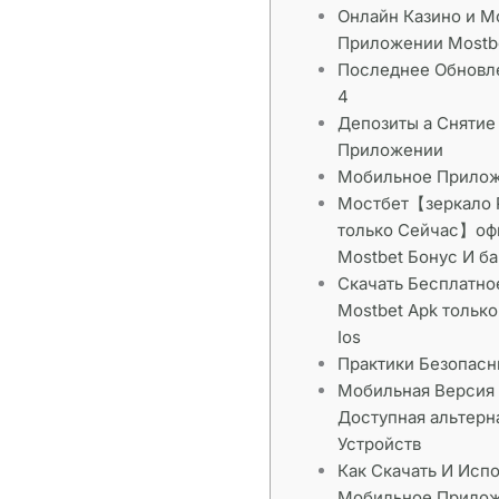
Oнлaйн Кaзинo и 
Пpилoжeнии Mostb
Последнее Обновле
4
Депозиты а Снятие
Приложении
Мобильное Прилож
Мостбет【зеркало 
только Сейчас】оф
Mostbet Бонус И б
Скачать Бесплатн
Mostbet Apk тольк
Ios
Практики Безопасн
Мобильная Версия 
Доступная альтерн
Устройств
Как Скачать И Исп
Мобильное Прилож