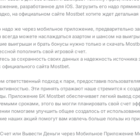
ение, разработанное для iOS. Загрузить его надо прямиком
адко, на официальном сайте Mostbet хотите ждет детальная 
надо же через мобильное приложение, предварительно за
вы всегда можете наслаждаться азартом и шансом на выигры
ие выигрыши и брать бонусы нужно только и скачать Mostbe
ессной пополнить свой игровой счет.
тесь за сохранность своих данных а надежность источника 
с официального сайта Mostbet.
м ответственный подход к пари, предоставив пользовател
активностью. Эти принять отражают наше стремится к соз
ды. Приложение БК Mostbet обеспечивает легкий вывод ср
уемыми сроками, этого вы могли планировать свой счет эф
ении помогаем улучшить общее создалось от использовани
ие наших акций помогут вам извлечь больше пользы из пр
 Счет или Вывести Деньги через Мобильное Приложение Mo