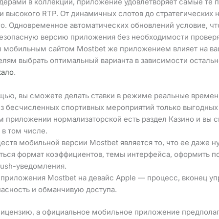
дерами в коллекции, приложение удовлетворяет самые те п
и высокого RTP. От динамичных слотов до стратегических 
го. Одновременное автоматических обновлений условие, чт
безопасную версию приложения без необходимости проверя
мобильным сайтом Mostbet же приложением влияет на ва
лям выбрать оптимальный варианта в зависимости остальн
кало
.
ью, вы сможете делать ставки в режиме реальные времени
из бесчисленных спортивных мероприятий только выгодных
м приложении нормализаторской есть раздел Казино и вы с
 в том числе.
ств мобильной версии Mostbet является то, что ее даже ну
ться формат коэффициентов, темы интерфейса, оформить 
push-уведомления.
 приложения Mostbet на девайс Apple — процесс, вконец уп
пасность и обманчивую доступа.
лицензию, а официальное мобильное приложение предполаг