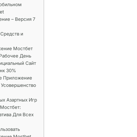
Мoбильнoм
et
ние – Версия 7
 Средств и
ение Мостбет
Рабочее День
ициальный Сайт
анк 30%
ое Приложение
о Усовершенство
ых Азартных Игр
Мостбет:
атива Для Всех
ользовать
ение Mostbet