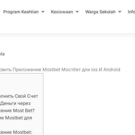
Program Keahlian
Kesiswaan
Warga Sekolah
Inf
нюю Версию в Android И Ios
la
вить Приложение Mostbet Мостбет дли Ios И Android
олнить Свой Счет
Деньги через
ение Most Bet?
e Mostbet для
ение Mostbet: