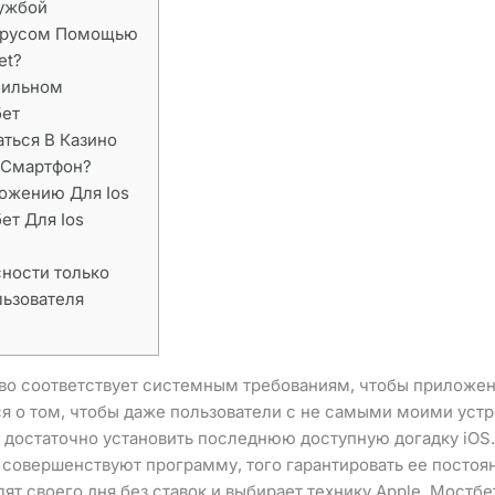
лужбой
арусом Помощью
et?
бильном
ет
аться В Казино
 Смартфон?
oжeнию Для Ios
т Для Ios
ности только
ьзователя
тво соответствует системным требованиям, чтобы приложен
ся о том, чтобы даже пользователи с не самыми моими уст
 достаточно установить последнюю доступную догадку iOS.
совершенствуют программу, того гарантировать ее постоя
ят своего дня без ставок и выбирает технику Apple, Мостб