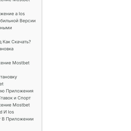
жение а Ios
бильной Версии
ьными
д Как Скачать?
ановка
ение Mostbet
становку
et
ию Приложения
тавок и Спорт
ение Mostbet
d И Ios
т В Приложении