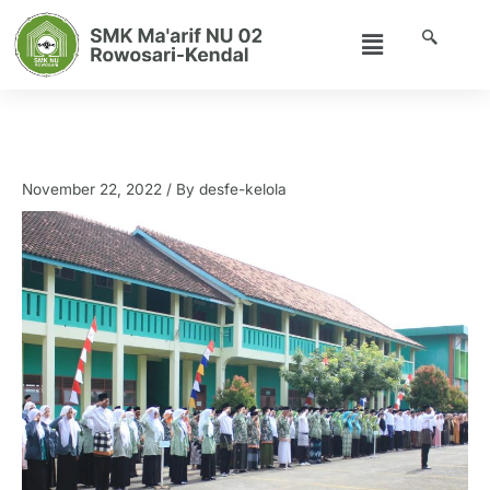
Skip
Menu
to
content
SMK Maarif NU 02 Rowosari Kendal
Memperingati Hari Santri
November 22, 2022
/ By
desfe-kelola